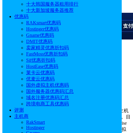
十大韩国服务器租用排行
广告
十大新加坡服务器推荐
优惠码
RAKsmart优惠码
Hostinger优惠码
Gname优惠码
DMIT优惠码
卖家精灵优惠折扣码
广告
FastMoss优惠折扣码
Sif优惠折扣码
SiteGround
HostEase优惠码
莱卡云优惠码
优麦云优惠码
标签:
云主机VPS
美国主机
新加坡机房
欧洲机房
国外虚拟主机优惠码
时间:
2024/12/06
国外服务器优惠码汇总
域名注册优惠码汇总
76
赞
跨境电商工具优惠码
评测
主机商介绍
：SiteGround成立于2004年，是美国一家老牌主机
主机商
商，目前在美国、欧洲以及亚洲等多个国家设有数据中心。目
RakSmart
前主要提供虚拟主机、美国云服务器、Reseller以及Enterprise
Hostinger
主机产品解决方案。其中，SiteGround WordPress专用型虚拟
Gname