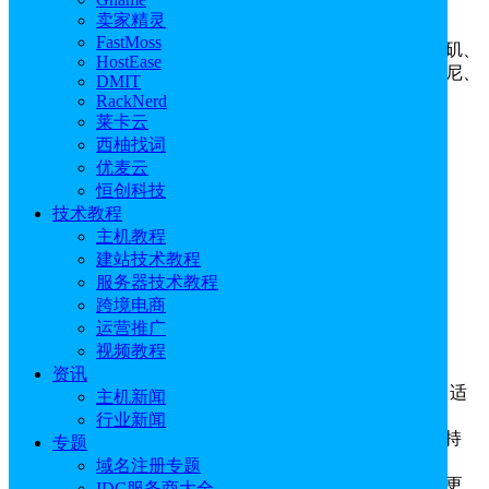
主机方案在业内口碑较好，使用的用户较多。
卖家精灵
FastMoss
数据中心
：美国康瑟尔布拉夫斯、阿什本、达拉斯、洛杉矶、
HostEase
英国伦敦、荷兰阿姆斯特丹、新加坡、德国法兰克福、悉尼、
DMIT
西班牙马德里、法国巴黎
RackNerd
莱卡云
支付方式
：VISA、MasterCard。
西柚找词
优麦云
十大美国主机
海外服务器推荐
WordPress主机
恒创科技
技术教程
购买指引
主机教程
建站技术教程
服务器技术教程
一、SiteGround虚拟主机产品方案
跨境电商
运营推广
视频教程
资讯
购买建议：
可以选择GrowBig方案，不限建站数量，适
主机新闻
合中等规模及WordPress网站建设。
行业新闻
主要配置：
不限建站数量、20GB空间不限流量、支持
专题
25,000+月访问次数，不限数据库，免费邮箱。
域名注册专题
优势特点：
免费WordPress安装，WordPress程序自动更
IDC服务商大全