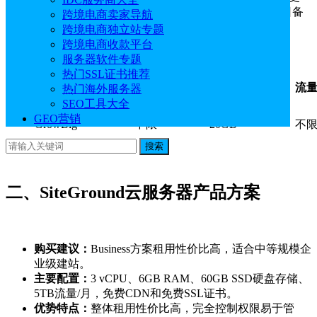
新、免费SSL、免费CDN，支持SSH连接，支持每日备
跨境电商卖家导航
份、租用性价比高。
跨境电商独立站专题
跨境电商收款平台
服务器软件专题
热门SSL证书推荐
方案
可建站数
空间大小
流
热门海外服务器
SEO工具大全
GEO营销
GrowBig
不限
20GB
不
搜索
二、SiteGround云服务器产品方案
购买建议：
Business方案租用性价比高，适合中等规模企
业级建站。
主要配置：
3 vCPU、6GB RAM、60GB SSD硬盘存储、
5TB流量/月，免费CDN和免费SSL证书。
优势特点：
整体租用性价比高，完全控制权限易于管