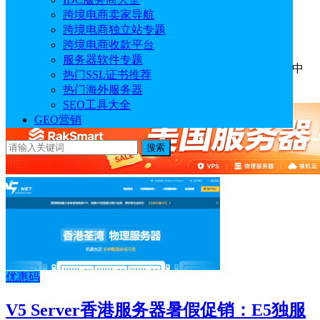
圣何塞E5独服折后$57/月
跨境电商卖家导航
跨境电商独立站专题
2026年08月04日
0
赞
跨境电商收款平台
服务器软件专题
Lightlayer八月份促销活动已经开始了，这次参与的机房有中
热门SSL证书推荐
国香港、美国圣何塞和新加坡，都是独立服务器方案…
热门海外服务器
SEO工具大全
GEO营销
搜索
优惠码
V5 Server香港服务器暑假促销：E5独服