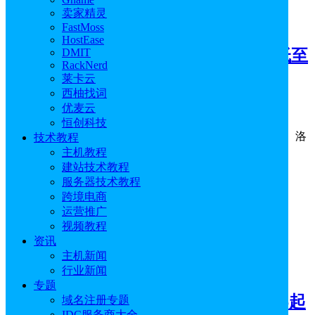
卖家精灵
优惠码
FastMoss
HostEase
HostEase八月限时促销 G口美国VPS低至
DMIT
RackNerd
$10/月 美国服务器仅$49/月 续费同价
莱卡云
西柚找词
优麦云
2026年08月05日
0
赞
恒创科技
HostEase八月服务器限时促销已经上线，本次覆盖圣何塞、洛
技术教程
杉矶、日本东京、新加坡和香港五大机房，共有27款…
主机教程
建站技术教程
服务器技术教程
跨境电商
运营推广
视频教程
资讯
主机新闻
优惠码
行业新闻
专题
Lightlayer八月促销 香港服务器8折$96起
域名注册专题
IDC服务商大全