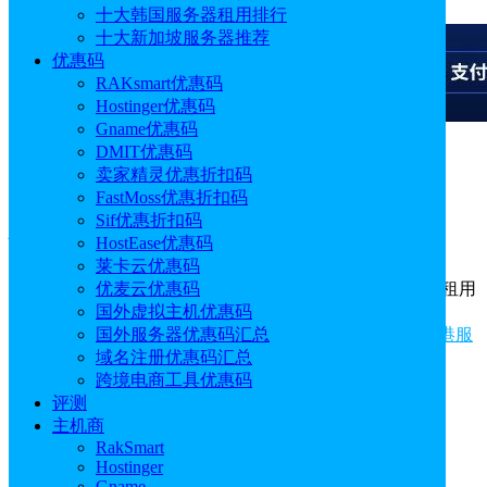
十大韩国服务器租用排行
十大新加坡服务器推荐
优惠码
RAKsmart优惠码
Hostinger优惠码
Gname优惠码
DMIT优惠码
广告
卖家精灵优惠折扣码
FastMoss优惠折扣码
标签：
香港服务器
Sif优惠折扣码
HostEase优惠码
莱卡云优惠码
“香港服务器”标签聚合页面，涵盖国内外知名香港服务器租用
优麦云优惠码
方案推荐、评测和教程等内容。
国外虚拟主机优惠码
相关推荐：
香港服务器推荐
|
香港服务器方案
|
RAKsmart香港服
国外服务器优惠码汇总
务器
|
Megalayer香港服务器
域名注册优惠码汇总
跨境电商工具优惠码
评测
主机商
RakSmart
Hostinger
Gname