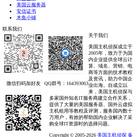
美国云服务器
安信证书
木鱼小铺
联系我们
关于我们
美国主机侦探成立于
2005年，致力于为国
内企业提供全球云计
算、域名、营销、电
商等方面的技术教程
及资讯，助力中国企
微信扫码加好友
QQ群号：164393063
业出海。自成立以
来，美国主机侦探与
多家国外知名IT服务商建立合作关系，
提供了大量的美国服务器、国外云虚拟
主机租用等教程及评测，服务国内数十
万用户，有效的帮助国内企业解决了采
购全球IT资源时的选择问题。
Copyright © 2005-2026
美国主机侦探
备