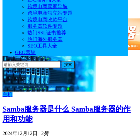
在购买国外服务器时需要选择系统，目前热门的系统有
跨境电商卖家导航
Linux、Windows、FreeBSD等，其中Linux系…
跨境电商独立站专题
跨境电商收款平台
服务器软件专题
热门SSL证书推荐
热门海外服务器
SEO工具大全
GEO营销
搜索
主机
Samba服务器是什么 Samba服务器的作
用和功能
2024年12月12日
12
赞