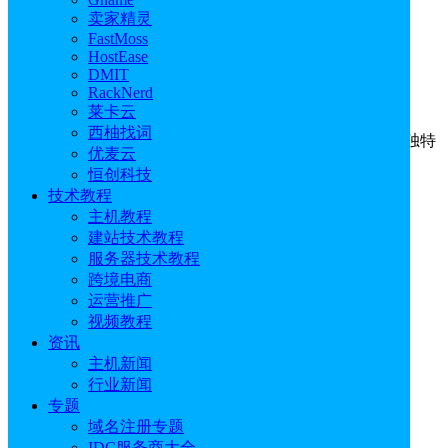
服务器技术
卖家精灵
FastMoss
Linux服务器系统哪个好
HostEase
DMIT
RackNerd
2025年06月02日
0
赞
莱卡云
西柚找词
Linux服务器系统哪个好？每一种Linux服务器系统都有其独特
优麦云
的优势，无论是购买国内服务器还是国外服务器时，…
恒创科技
技术教程
主机教程
建站技术教程
服务器技术教程
跨境电商
运营推广
视频教程
主机
资讯
主机新闻
购买服务器建站用什么系统好
行业新闻
专题
2025年04月04日
0
赞
域名注册专题
IDC服务商大全