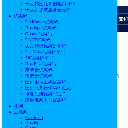
十大韩国服务器租用排行
十大新加坡服务器推荐
优惠码
RAKsmart优惠码
Hostinger优惠码
Gname优惠码
DMIT优惠码
广告
卖家精灵优惠折扣码
FastMoss优惠折扣码
标签：
Linux服务器
Sif优惠折扣码
HostEase优惠码
莱卡云优惠码
“Linux服务器”标签聚合页面，旨在分享Linux服务器购买价
优麦云优惠码
格、Linux服务器配置、Linux服务器搭建教程。
国外虚拟主机优惠码
相关推荐：
Linux服务器
国外服务器优惠码汇总
域名注册优惠码汇总
跨境电商工具优惠码
评测
主机商
RakSmart
Hostinger
Gname