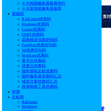
十大韩国服务器租用排行
十大新加坡服务器推荐
优惠码
RAKsmart优惠码
Hostinger优惠码
Gname优惠码
DMIT优惠码
广告
卖家精灵优惠折扣码
FastMoss优惠折扣码
标签：
Shopify教程
Sif优惠折扣码
HostEase优惠码
莱卡云优惠码
优麦云优惠码
国外虚拟主机优惠码
国外服务器优惠码汇总
域名注册优惠码汇总
跨境电商工具优惠码
评测
主机商
跨境电商
RakSmart
Hostinger
Shopify商店后台页面（page）添加设置
Gname