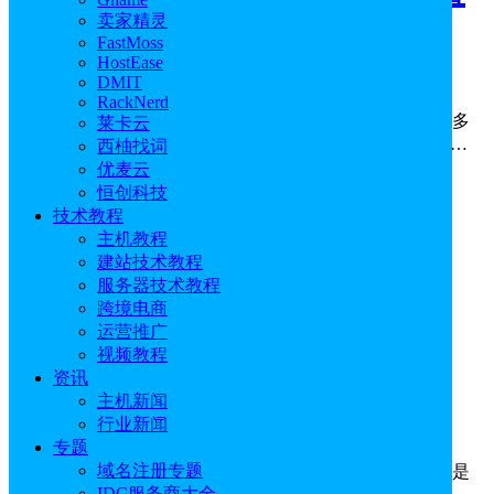
卖家精灵
操作过程
FastMoss
HostEase
2025年10月11日
0
赞
DMIT
RackNerd
Shopify页面里边的内容有关于我们页面、联系我们页面等多
莱卡云
个页面，而这些页面也不能马虎，否则会影响到客户对站…
西柚找词
优麦云
恒创科技
技术教程
主机教程
建站技术教程
服务器技术教程
跨境电商
跨境电商
运营推广
视频教程
Shopify在线商店产品添加操作教程
资讯
主机新闻
行业新闻
2025年10月11日
0
赞
专题
域名注册专题
Shopify在线商店可以创建网页、发布博客和销售产品，但是
IDC服务商大全