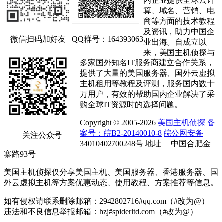
内企业提供全球云计
算、域名、营销、电
商等方面的技术教程
及资讯，助力中国企
微信扫码加好友
QQ群号：164393063
业出海。自成立以
来，美国主机侦探与
多家国外知名IT服务商建立合作关系，
提供了大量的美国服务器、国外云虚拟
主机租用等教程及评测，服务国内数十
万用户，有效的帮助国内企业解决了采
购全球IT资源时的选择问题。
Copyright © 2005-2026
美国主机侦探
备
案号：皖B2-20140010-8
皖公网安备
关注公众号
34010402700248号 地址 ：中国合肥金
寨路93号
美国主机侦探仅分享美国主机、美国服务器、香港服务器、国
外云虚拟主机等方案优惠动态、使用教程、方案推荐等信息。
如有侵权请联系删除邮箱：2942802716#qq.com（#改为@）
违法和不良信息举报邮箱：hzj#spiderltd.com（#改为@）