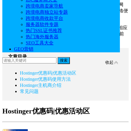
Hostinger
虽然是一家美国主机商，但现在也提供中文网
跨境电商卖家导航
站。由于Hostinger主机优惠幅度非常高，所以整体租用价格便
跨境电商独立站专题
宜，在业内的关注度较高。
跨境电商收款平台
服务器软件专题
目前购买Hostinger虚拟主机、云主机、VPS主机均有相应
热门SSL证书推荐
的促销优惠，而且注册域名也有优惠，本文简单汇总下当前
热门海外服务器
Hostinger最新优惠信息内容。
SEO工具大全
GEO营销
文章目录
搜索
收起
Hostinger优惠码|优惠活动区
Hostinger优惠码使用方法
Hostinger主机商介绍
常见问题
Hostinger优惠码|优惠活动区