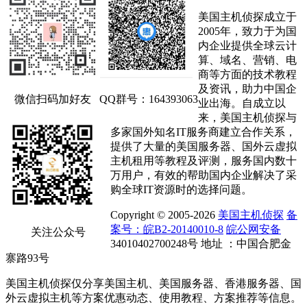
美国主机侦探成立于
2005年，致力于为国
内企业提供全球云计
算、域名、营销、电
商等方面的技术教程
及资讯，助力中国企
微信扫码加好友
QQ群号：164393063
业出海。自成立以
来，美国主机侦探与
多家国外知名IT服务商建立合作关系，
提供了大量的美国服务器、国外云虚拟
主机租用等教程及评测，服务国内数十
万用户，有效的帮助国内企业解决了采
购全球IT资源时的选择问题。
Copyright © 2005-2026
美国主机侦探
备
案号：皖B2-20140010-8
皖公网安备
关注公众号
34010402700248号 地址 ：中国合肥金
寨路93号
美国主机侦探仅分享美国主机、美国服务器、香港服务器、国
外云虚拟主机等方案优惠动态、使用教程、方案推荐等信息。