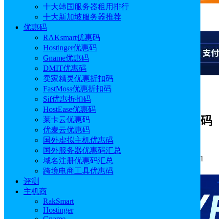
十大韩国服务器租用排行
十大新加坡服务器推荐
广告
优惠码
RAKsmart优惠码
Hostinger优惠码
Gname优惠码
DMIT优惠码
卖家精灵优惠折扣码
FastMoss优惠折扣码
广告
Sif优惠折扣码
HostEase优惠码
2026年Hostinger优惠码 优惠券 优惠代码
莱卡云优惠码
优麦云优惠码
最新整理汇总
国外虚拟主机优惠码
国外服务器优惠码汇总
作者: idcspy
分类:
优惠码
发布时间: 2020.03.20 14:51:11
域名注册优惠码汇总
更新于: 2026.08.07 18:02:33
跨境电商工具优惠码
评测
主机商
RakSmart
Hostinger
Gname