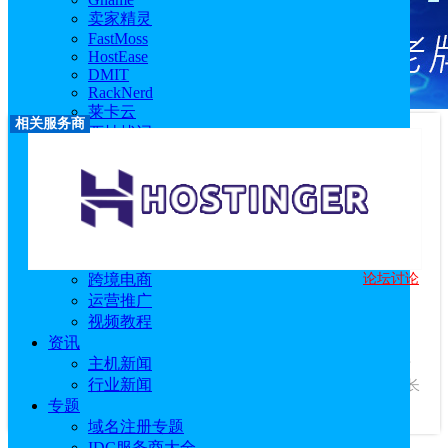
卖家精灵
FastMoss
HostEase
DMIT
RackNerd
莱卡云
相关服务商
西柚找词
优麦云
恒创科技
技术教程
主机教程
建站技术教程
服务器技术教程
论坛讨论
跨境电商
Hostinger
运营推广
优惠码：
idcspy
视频教程
访问官网
|
优惠活动
|
相关文章
资讯
服务商介绍：
主机新闻
Hostinger成立于2004年，是一家美国主机商，专
行业新闻
注于提供质优价廉的美国虚拟主机产品，深受数百万明智的站长
专题
信赖。...
查看更多
域名注册专题
IDC服务商大全