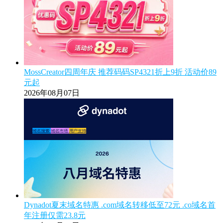
MossCreator四周年庆 推荐码码SP4321折上9折 活动价89
元起
2026年08月07日
Dynadot夏末域名特惠 .com域名转移低至72元 .co域名首
年注册仅需23.8元