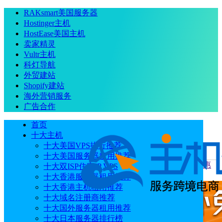
RAKsmart美国服务器
Hostinger主机
HostEase美国主机
卖家精灵
Vultr主机
科灯导航
外贸建站
Shopify建站
海外营销服务
广告合作
首页
十大主机
十大美国VPS排行推荐
十大美国服务器租用推荐
当前位置
：
首页
优惠码
2026年Hostinger优惠码 优惠券 优惠
十大双ISP住宅IP VPS
代码最新整理汇总
十大香港服务器租用推荐
十大香港主机租用推荐
十大域名注册商推荐
十大国外服务器租用推荐
十大日本服务器排行榜