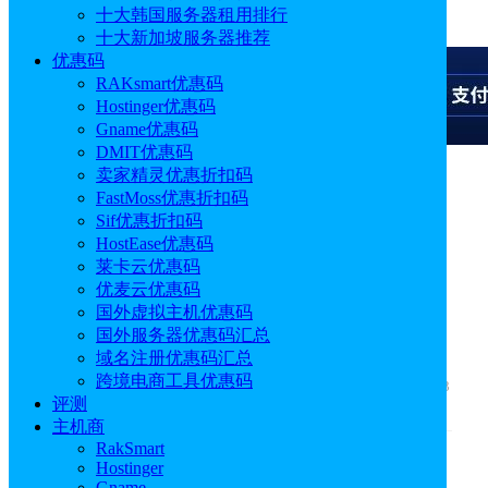
十大韩国服务器租用排行
广告
十大新加坡服务器推荐
优惠码
RAKsmart优惠码
Hostinger优惠码
Gname优惠码
DMIT优惠码
卖家精灵优惠折扣码
广告
FastMoss优惠折扣码
Sif优惠折扣码
HostEase优惠码
莱卡云优惠码
西柚洞察：亚马逊精细化
优麦云优惠码
国外虚拟主机优惠码
运营必备工具
国外服务器优惠码汇总
域名注册优惠码汇总
跨境电商工具优惠码
作者: Alisa
发布时间: 2025.08.22 18:00:59
更新于: 2026.07.13
评测
16:07:52
主机商
RakSmart
Hostinger
Gname