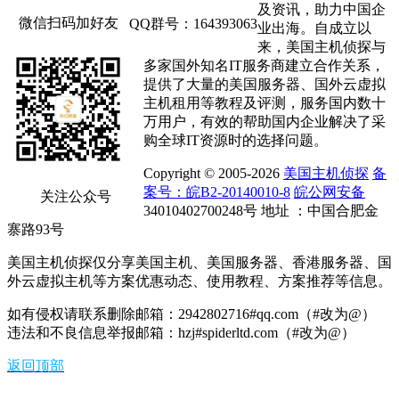
及资讯，助力中国企
微信扫码加好友
QQ群号：164393063
业出海。自成立以
来，美国主机侦探与
多家国外知名IT服务商建立合作关系，
提供了大量的美国服务器、国外云虚拟
主机租用等教程及评测，服务国内数十
万用户，有效的帮助国内企业解决了采
购全球IT资源时的选择问题。
Copyright © 2005-2026
美国主机侦探
备
案号：皖B2-20140010-8
皖公网安备
关注公众号
34010402700248号 地址 ：中国合肥金
寨路93号
美国主机侦探仅分享美国主机、美国服务器、香港服务器、国
外云虚拟主机等方案优惠动态、使用教程、方案推荐等信息。
如有侵权请联系删除邮箱：2942802716#qq.com（#改为@）
违法和不良信息举报邮箱：hzj#spiderltd.com（#改为@）
返回顶部