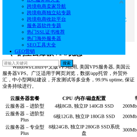
收起
跨境电商卖家导航
跨境电商独立站专题
一、鹄望云爆款VPS优惠
跨境电商收款平台
二、GPU服务器/GPU云服务器/美国显卡服务器优
服务器软件专题
惠
热门SSL证书推荐
三、独立服务器/个人服务器/裸金属服务器优惠
热门海外服务器
SEO工具大全
GEO营销
一、鹄望云爆款VPS优惠
搜索
Windows/Linux中文版VPS租用, 美国VPS服务器, 美国云
服务器VPS。广泛适用于网页浏览，数据/app托管，外贸外
汇，中小型网站建设，开发测试等多业务，99.9% uptime, 保证
业务持续进行。
云服务器套餐
CPU /内存/磁盘配置
云服务器 – 进阶型
4核8GB, 独立IP 140GB SSD
200M
云服务器 – 进阶型
6核12GB, 独立IP 180GB SSD
200M
Plus
8核24GB, 独立IP 280GB SSD系统
云服务器 – 专业型
300M
Plus
盘