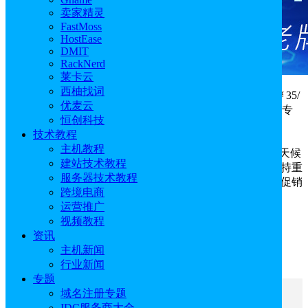
卖家精灵
FastMoss
HostEase
DMIT
RackNerd
莱卡云
西柚找词
鹄望云服务器年度最大优惠，双十一优惠低至3折，￥35/
优麦云
月起，折扣续费终生有效，几十款美国Intel云服务器/VPS/专
恒创科技
用物理机/英伟达显卡服务器（Nvidia
技术教程
GTX/RTX/Quadro/Tesla）任选，免备案，轻松远程访问，
主机教程
root/admin权限，美国独立原生IP，带宽不限流，享24/7全天候
建站技术教程
人工客服技术支持。除此之外，自主研发中文控制面板支持重
服务器技术教程
装系统，重启，套餐升降级等多种功能，免费自动备份。促销
跨境电商
款服务器库存有限，限时抢购，先到先得！
运营推广
视频教程
双十一大促链接：
https://www.huwangyun.cn/general-
promotion/
资讯
主机新闻
部分优惠爆款如下：
行业新闻
专题
域名注册专题
文章目录
IDC服务商大全