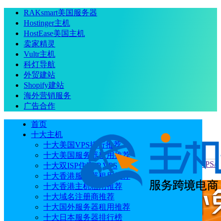
RAKsmart美国服务器
Hostinger主机
HostEase美国主机
卖家精灵
Vultr主机
科灯导航
外贸建站
Shopify建站
海外营销服务
广告合作
首页
十大主机
十大美国VPS排行推荐
十大美国服务器租用推荐
当前位置
：
首页
优惠码
2024鹄望云双十一大促 低至3折 VPS/
十大双ISP住宅IP VPS
独立服务器/GPU服务器 2核4GB￥35/月
十大香港服务器租用推荐
十大香港主机租用推荐
十大域名注册商推荐
十大国外服务器租用推荐
十大日本服务器排行榜