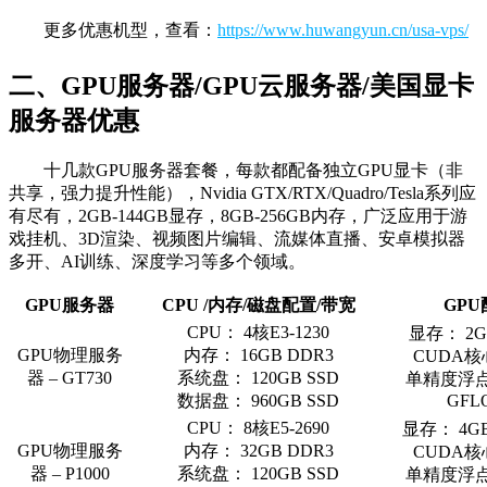
更多优惠机型，查看：
https://www.huwangyun.cn/usa-vps/
二、GPU服务器/GPU云服务器/美国显卡
服务器优惠
十几款GPU服务器套餐，每款都配备独立GPU显卡（非
共享，强力提升性能），Nvidia GTX/RTX/Quadro/Tesla系列应
有尽有，2GB-144GB显存，8GB-256GB内存，广泛应用于游
戏挂机、3D渲染、视频图片编辑、流媒体直播、安卓模拟器
多开、AI训练、深度学习等多个领域。
GPU服务器
CPU /内存/磁盘配置/带宽
GPU
CPU： 4核E3-1230
显存： 2G
GPU物理服务
内存： 16GB DDR3
CUDA核心
器 – GT730
系统盘： 120GB SSD
单精度浮点：
数据盘： 960GB SSD
GFL
CPU： 8核E5-2690
显存： 4GB
GPU物理服务
内存： 32GB DDR3
CUDA核心
器 – P1000
系统盘： 120GB SSD
单精度浮点：