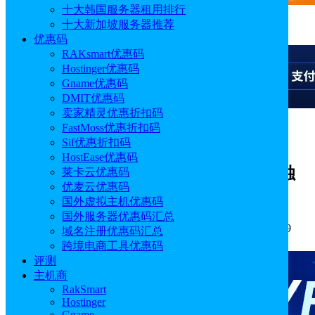
十大韩国服务器租用排行
十大新加坡服务器推荐
广告
优惠码
RAKsmart优惠码
Hostinger优惠码
Gname优惠码
DMIT优惠码
卖家精灵优惠折扣码
FastMoss优惠折扣码
广告
Sif优惠折扣码
HostEase优惠码
2024鹄望云双十一大促 低至3折 VPS/独
莱卡云优惠码
优麦云优惠码
立服务器/GPU服务器 2核4GB￥35/月
国外虚拟主机优惠码
国外服务器优惠码汇总
作者: sunny
分类:
优惠码
发布时间: 2024.11.07 16:46:59
域名注册优惠码汇总
更新于: 2024.11.07 16:46:59
跨境电商工具优惠码
评测
主机商
RakSmart
Hostinger
Gname