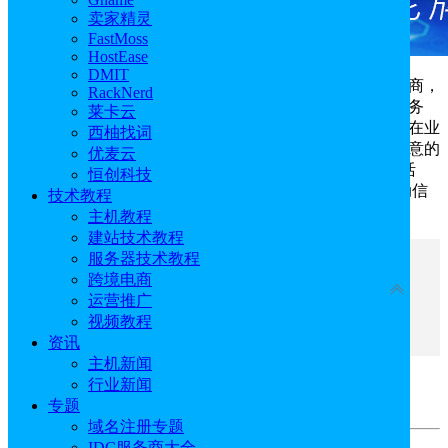
卖家精灵
FastMoss
HostEase
DMIT
不同于
国外服务器
商，莱卡云作为一家国内云计算厂商，
RackNerd
专注于基础云计算和游戏云等业务，提供热门的企业云服务
莱卡云
器、高防云服务器、独立服务器、外贸云服务器等产品，在业
西柚找词
内受到非常多的用户青睐。为了帮助大家购买到便宜且满意的
优麦云
莱卡云产品，本文为大家整理了最新优惠码/优惠券/优惠活
恒创科技
动，本页面将会持续更新莱卡云优惠码/优惠券及优惠活动信
技术教程
息，有需要的朋友可以了解一下。
主机教程
建站技术教程
服务器技术教程
文章目录
跨境电商
收起
运营推广
视频教程
莱卡云优惠码优惠活动汇总
资讯
主机新闻
行业新闻
莱卡云优惠码优惠活动汇总
专题
域名注册专题
IDC服务商大全