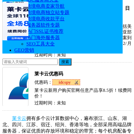
跨境电商卖家导航
莱卡云双ISP VPS全场8.5折：美国、香港、日
跨境电商独立站专题
本等11个地区配置与价格对比
跨境电商收款平台
点击查看：
活动详情
服务器软件专题
莱卡云目前上线了多个地区的双ISP VPS，包括美
热门SSL证书推荐
国、日本、中国香港、越南以及欧洲、东南亚部
热门海外服务器
分节点，配置跨度也比较大，从入门级1核方案到
高配32核方案都有覆盖，优惠后价格¥44.2/月
SEO工具大全
起。
GEO营销
过期时间：
未知
搜索
莱卡云优惠码
优惠码：
idcspy
莱卡云新用户购买官网任意产品享8.5折！续费同
价！
过期时间：
未知
莱卡云
拥有多个云计算数据中心，遍布浙江、山东、湖
北、四川、江苏、宿迁、绍兴、香港等地，全部采用高端品牌
服务器，保证优质的存放环境和稳定的带宽；每个机房配备专