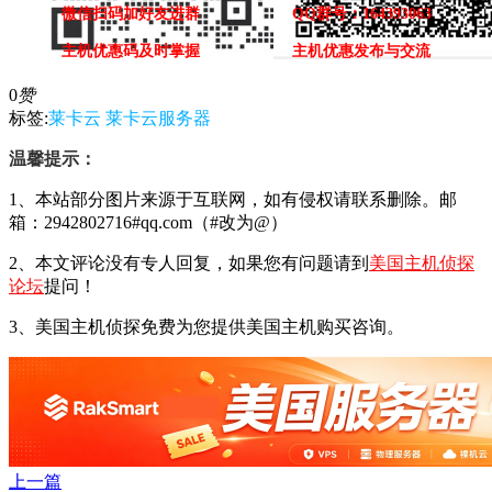
微信扫码加好友进群
QQ群号：164393063
主机优惠码及时掌握
主机优惠发布与交流
0
赞
标签:
莱卡云
莱卡云服务器
温馨提示：
1、本站部分图片来源于互联网，如有侵权请联系删除。邮
箱：2942802716#qq.com（#改为@）
2、本文评论没有专人回复，如果您有问题请到
美国主机侦探
论坛
提问！
3、美国主机侦探免费为您提供美国主机购买咨询。
上一篇