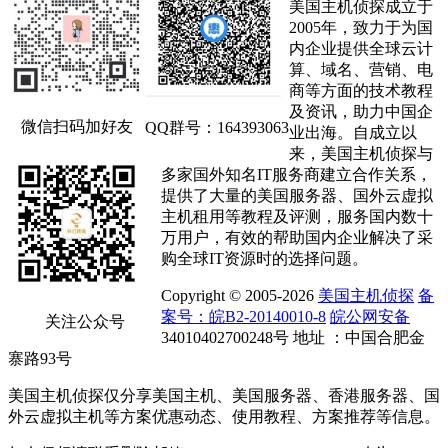
美国主机侦探成立于
2005年，致力于为国
内企业提供全球云计
算、域名、营销、电
商等方面的技术教程
及资讯，助力中国企
微信扫码加好友
QQ群号：164393063
业出海。自成立以
来，美国主机侦探与
多家国外知名IT服务商建立合作关系，
提供了大量的美国服务器、国外云虚拟
主机租用等教程及评测，服务国内数十
万用户，有效的帮助国内企业解决了采
购全球IT资源时的选择问题。
Copyright © 2005-2026
美国主机侦探
备
案号：皖B2-20140010-8
皖公网安备
关注公众号
34010402700248号 地址 ：中国合肥金
寨路93号
美国主机侦探仅分享美国主机、美国服务器、香港服务器、国
外云虚拟主机等方案优惠动态、使用教程、方案推荐等信息。