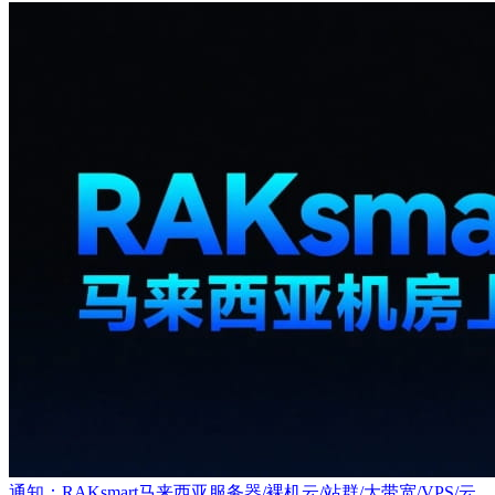
通知：RAKsmart马来西亚服务器/裸机云/站群/大带宽/VPS/云