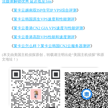
流媒体解锁优秀 延迟低至1ms
》
《
莱卡云越南双ISP住宅IP VPS综合评测
》
《
莱卡云韩国原生VPS速度和性能测评
》
《
莱卡云香港CN2 GIA VPS速度与性能评测
》
《
莱卡云香港高防VPS性能和速度测评
》
《
莱卡云怎么样？莱卡云韩国CN2云服务器测评
》
(本文由
美国主机侦探
原创，转载请注明出处“美国主机侦探”和原
文地址！)