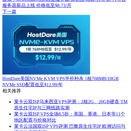
服务器新品上线 价格低至$8.73/月
下一篇
HostDare美国NVMe KVM VPS半价秒杀 1核768MB/10GB
NVMe SSD配置低至$12.99/年
相关推荐
莱卡云双ISP马来西亚VPS评测：2核2G、20GB硬盘 TM
原生住宅IP与三网线路实测
莱卡云双ISP VPS全场8.5折：美国、香港、日本等11个
地区配置与价格对比
莱卡云法国双ISP VPS评测 巴黎原生住宅IP 欧洲访问与