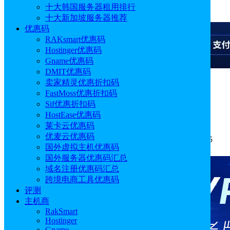
十大韩国服务器租用排行
广告
十大新加坡服务器推荐
优惠码
RAKsmart优惠码
Hostinger优惠码
Gname优惠码
DMIT优惠码
卖家精灵优惠折扣码
广告
FastMoss优惠折扣码
Sif优惠折扣码
莱卡云优惠码/优惠券 优惠活动汇总
HostEase优惠码
莱卡云优惠码
优麦云优惠码
作者: Emily
分类:
优惠码
发布时间: 2025.04.28 18:40:15
国外虚拟主机优惠码
更新于: 2026.07.23 14:43:25
国外服务器优惠码汇总
域名注册优惠码汇总
跨境电商工具优惠码
评测
主机商
RakSmart
Hostinger
Gname