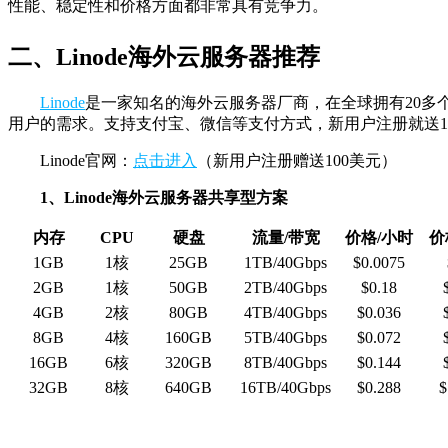
性能、稳定性和价格方面都非常具有竞争力。
二、Linode海外云服务器推荐
Linode
是一家知名的海外云服务器厂商，在全球拥有20
用户的需求。支持支付宝、微信等支付方式，新用户注册就送100
Linode官网：
点击进入
（新用户注册赠送100美元）
1、Linode海外云服务器共享型方案
内存
CPU
硬盘
流量/带宽
价格/小时
价
1GB
1核
25GB
1TB/40Gbps
$0.0075
2GB
1核
50GB
2TB/40Gbps
$0.18
4GB
2核
80GB
4TB/40Gbps
$0.036
8GB
4核
160GB
5TB/40Gbps
$0.072
16GB
6核
320GB
8TB/40Gbps
$0.144
32GB
8核
640GB
16TB/40Gbps
$0.288
$