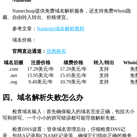
Namesilo
Namecheap提供免费域名解析服务，还支持免费Whois隐
藏、自由转入转出、价格便宜。
参考文章：
Namesilo域名解析教程
域名价格：
官网直达通道：
优惠购买
域名后缀
注册价格
续费价格
转入/转出
Whoi
.com
17.29美元/年
17.29美元/年
支持
免
.net
15.95美元/年
15.95美元/年
支持
免
.org
9.49美元/年
10.79美元/年
支持
免
四、域名解析失败怎么办
检查域名输入：首先确保输入的域名完全正确，包括大小
写和拼写。一个小小的拼写错误都可能导致解析失败。
检查DNS设置：登录域名管理后台，仔细检查DNS记
录，包括A记录和CNAME记录等，确保它们指向正确的服务