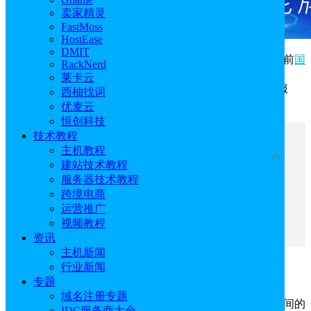
卖家精灵
FastMoss
HostEase
DMIT
域名注册成功之后，第一步就是域名解析和绑定，目前
国
RackNerd
外域名注册商
大多数都支持免费域名解析，有Gname、
莱卡云
Namecheap、Namesilo等域名注册商都提供免费域名解析服
西柚找词
务，接下来将带大家详细的了解一下。
优麦云
恒创科技
技术教程
文章目录
主机教程
收起
建站技术教程
服务器技术教程
一、DNS解析的工作原理是什么
跨境电商
二、域名解析重要性
运营推广
三、免费域名商家
视频教程
四、域名解析失败怎么办
资讯
主机新闻
行业新闻
一、DNS解析的工作原理是什么
专题
域名注册专题
DNS解析由分布式的DNS系统来管理域名和IP地址之间的
IDC服务商大全