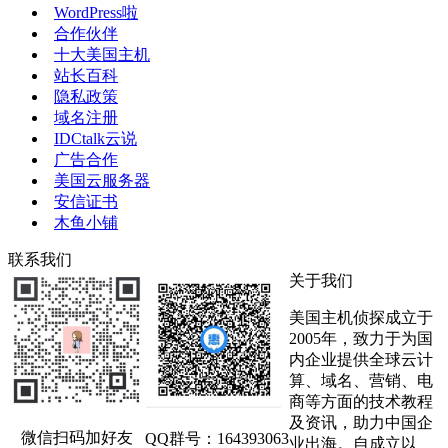
WordPress啦
合作伙伴
十大美国主机
站长百科
隐私政策
域名注册
IDCtalk云说
广告合作
美国云服务器
安信证书
木鱼小铺
联系我们
关于我们
美国主机侦探成立于
2005年，致力于为国
内企业提供全球云计
算、域名、营销、电
商等方面的技术教程
及资讯，助力中国企
微信扫码加好友
QQ群号：164393063
业出海。自成立以