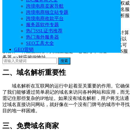
映射关系。这种结构包括域名服务器、
顶级域名
服务器、权威
跨境电商卖家导航
域名服务器和本地域名服务器等多个层级。每个层级的域名服
跨境电商独立站专题
务器都负责维护其管辖范围内的域名信息，并通过域名解析服
跨境电商收款平台
务将域名转换为IP地址。
服务器软件专题
热门SSL证书推荐
互联网中，计算机都是通过IP地址进行互相访问的。计算
热门海外服务器
机=>IP地址。由于IP地址复杂难记，如192.16X.9X.1X，所以
SEO工具大全
一般使用域名进行访问域名:代替IP实现计算机的访问(域名可
GEO营销
以看作一种上层应用，其底层还是IP地址)每个域名 =>DNS服
务器 =>对应的IP地址。
搜索
二、域名解析重要性
域名解析在互联网的运行中起着至关重要的作用。它确保
了我们能够通过简单易记的域名来访问各种网站和应用，而无
需记住那些复杂的IP地址。如果没有域名解析，用户将无法通
过域名直接访问网站，就好像在一个没有门牌号的城市中寻找
目的地一样困难。
三、免费域名商家