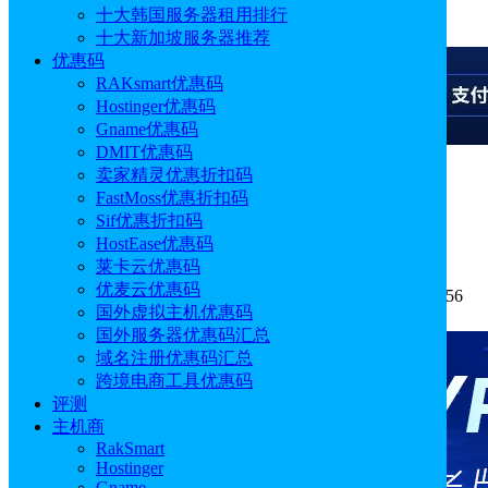
十大韩国服务器租用排行
广告
十大新加坡服务器推荐
优惠码
RAKsmart优惠码
Hostinger优惠码
Gname优惠码
DMIT优惠码
卖家精灵优惠折扣码
广告
FastMoss优惠折扣码
Sif优惠折扣码
免费域名解析网站有哪些
HostEase优惠码
莱卡云优惠码
优麦云优惠码
作者: Alisa
分类:
常见问题
发布时间: 2025.04.09 17:22:56
国外虚拟主机优惠码
更新于: 2025.04.17 11:14:48
国外服务器优惠码汇总
域名注册优惠码汇总
跨境电商工具优惠码
评测
主机商
RakSmart
Hostinger
Gname