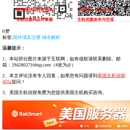
微信扫码加好友进群
QQ群号：164393063
主机优惠码及时掌握
主机优惠发布与交流
0
赞
标签:
国外域名注册
域名解析
温馨提示：
1、本站部分图片来源于互联网，如有侵权请联系删除。邮
箱：2942802716#qq.com（#改为@）
2、本文评论没有专人回复，如果您有问题请到
美国主机侦探
论坛
提问！
3、美国主机侦探免费为您提供美国主机购买咨询。