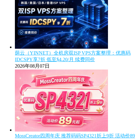
荫云（YINNET）全机房双ISP VPS方案整理：优惠码
IDCSPY享7折 低至$4.20/月 续费同价
2026年08月07日
MossCreator四周年庆 推荐码码SP4321折上9折 活动价89