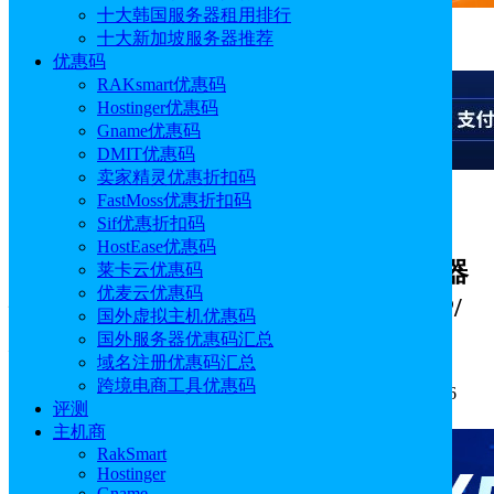
十大韩国服务器租用排行
十大新加坡服务器推荐
广告
优惠码
RAKsmart优惠码
Hostinger优惠码
Gname优惠码
DMIT优惠码
卖家精灵优惠折扣码
FastMoss优惠折扣码
广告
Sif优惠折扣码
HostEase优惠码
Mondoze六月活动 马来西亚VPS/服务器
莱卡云优惠码
优麦云优惠码
低至$8.33/月 2核2GB/不限流量/原生IP/
国外虚拟主机优惠码
双ISP住宅
国外服务器优惠码汇总
域名注册优惠码汇总
跨境电商工具优惠码
作者: sunny
分类:
优惠码
发布时间: 2025.06.10 10:53:26
评测
更新于: 2025.06.12 19:17:46
主机商
RakSmart
Hostinger
Gname