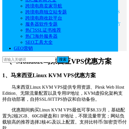
1、马来西亚Linux KVM VPS优惠方案
跨境电商卖家导航
2、Mondoze马来西亚Windows KVM VPS
跨境电商独立站专题
优惠方案
跨境电商收款平台
3、Mondoze马来西亚OpenVZ VPS优惠方
服务器软件专题
案
热门SSL证书推荐
4、Mondoze马来西亚ISP VPS优惠方案
热门海外服务器
二、Mondoze马来西亚服务器优惠方案
SEO工具大全
GEO营销
搜索
一、Mondoze马来西亚VPS优惠方案
1、马来西亚Linux KVM VPS优惠方案
马来西亚Linux KVM VPS提供专用资源、Plesk Web Host
Edition、无限流量配置以及专用IP地址，KVM虚拟化架构支
持自动部署，自持SSL/HTTPS协议和自动备份。
优惠期间购买Linux KVM VPS最低可享$8.33/月，基础配
置为2核2GB、60GB硬盘和1 IP地址，不限流量带宽；网站负
载较高的推荐选择2核4G及以上配置。支持比特币/加密货币付
款。