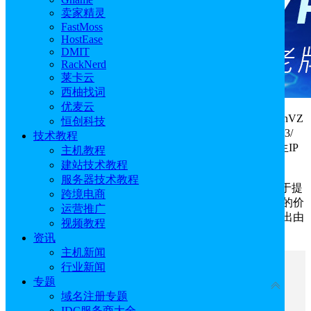
卖家精灵
FastMoss
HostEase
DMIT
RackNerd
莱卡云
西柚找词
优麦云
Mondoze
活动虽迟但到，推出丰富的KVM VPS、OpenVZ
恒创科技
VPS、ISP VPS和马来西亚服务器优惠方案，价格低至$8.33/
技术教程
月，起步配置为2核2GB、60GB硬盘和1 IP地址，提供原生IP
主机教程
和双ISP住宅IP，采用AS152742线路，不限流量带宽。
建站技术教程
服务器技术教程
作为一家著名的马来西亚服务器商家，Mondoze致力于提
跨境电商
供高质量的VPS和专用服务器，凭着高性能的产品、实惠的价
运营推广
格和靠谱的售后服务在国外VPS市场中占据一席之地，推出由
视频教程
ISO 27001 认证的数据中心和24/7在线支持。
资讯
主机新闻
行业新闻
文章目录
专题
收起
域名注册专题
一、Mondoze马来西亚VPS优惠方案
IDC服务商大全