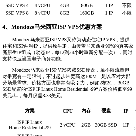
SSD VPS 4
4 vCPU
4GB
80GB
1 IP
不限
SSD VPS 8
8 vCPU
8GB
160GB
1 IP
不限
4、Mondoze马来西亚ISP VPS优惠方案
Mondoze马来西亚ISP VPS又称为动态住宅IP VPS，提供
住宅和ISP两种IP，提供原生IP，由覆盖马来西亚90%的真实家
庭原生IP组成（动态IP，每12到24小时重新分配一次），同时
支持快速设置电子商务功能。
Mondoze马来西亚ISP VPS搭载SSD硬盘，虽不限流量但
对带宽有一定限制，不过起步带宽高达100M，足以应对大部
分场景需求。价格方面也非常有吸引力，例如2核2G、30GB
SSD配置的“ISP IP Linux Home Residential -99“方案价格低至99
美元/年，每月仅需8.33美元。
方案
内存
硬盘
CPU
IP
ISP IP Linux
2 vCPU
2GB
30GB SSD
1IP
Home Residential -99