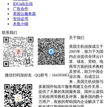
IDCtalk云说
广告合作
美国云服务器
安信证书
木鱼小铺
联系我们
关于我们
美国主机侦探成立于
2005年，致力于为国
内企业提供全球云计
算、域名、营销、电
商等方面的技术教程
及资讯，助力中国企
微信扫码加好友
QQ群号：164393063
业出海。自成立以
来，美国主机侦探与
多家国外知名IT服务商建立合作关系，
提供了大量的美国服务器、国外云虚拟
主机租用等教程及评测，服务国内数十
万用户，有效的帮助国内企业解决了采
购全球IT资源时的选择问题。