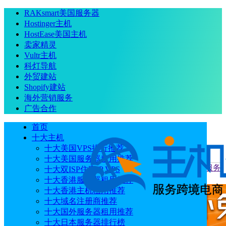
RAKsmart美国服务器
Hostinger主机
HostEase美国主机
卖家精灵
Vultr主机
科灯导航
外贸建站
Shopify建站
海外营销服务
广告合作
首页
十大主机
十大美国VPS排行推荐
十大美国服务器租用推荐
当前位置
：
首页
优惠码
Mondoze六月活动 马来西亚VPS/服务
十大双ISP住宅IP VPS
器低至$8.33/月 2核2GB/不限流量/原生IP/双ISP住宅
十大香港服务器租用推荐
十大香港主机租用推荐
十大域名注册商推荐
十大国外服务器租用推荐
十大日本服务器排行榜