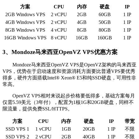
方案
CPU
内存
硬盘
IP
2GB Windows VPS
2 vCPU
2GB
60GB
1 IP
4GB Windows VPS
2 vCPU
4GB
50GB
1 IP
8GB Windows VPS
4 vCPU
8GB
80GB
1 IP
16GB Windows VPS
8 vCPU
16GB
160GB
1 IP
3、Mondoze马来西亚OpenVZ VPS优惠方案
Mondoze马来西亚OpenVZ VPS是OpenVZ架构的马来西亚
VPS，优势在于启动速度和资源消耗方面要比普通VPS要优秀
得多，硬件方面搭载Intel® Xeon® E5和纯SSD硬盘，可用性非
常高。
OpenVZ VPS相对来说起步价格要低得多，基础方案每月
仅需5.59美元（3年付），配置为1核1G和20GB硬盘，同样不
限流量，提供免费SSL/HTTPS。
方案
CPU
内存
硬盘
IP
带宽
SSD VPS 1
1 vCPU
1GB
20GB
1 IP
不限
SSD VPS 2
2 vCPU
2GB
40GB
1 IP
不限