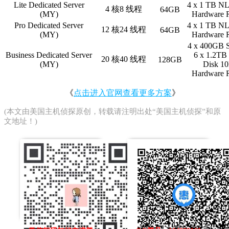
Lite Dedicated Server
4 x 1 TB NL
4 核8 线程
64GB
(MY)
Hardware 
Pro Dedicated Server
4 x 1 TB NL
12 核24 线程
64GB
(MY)
Hardware 
4 x 400GB 
Business Dedicated Server
6 x 1.2T
20 核40 线程
128GB
(MY)
Disk 10
Hardware 
《
点击进入官网查看更多方案
》
(本文由
美国主机侦探
原创，转载请注明出处“美国主机侦探”和原
文地址！)