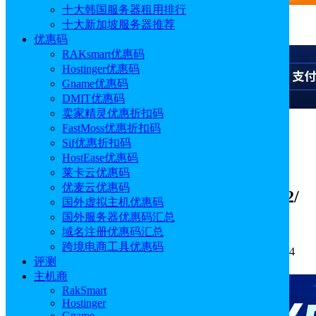
十大韩国服务器租用排行
十大新加坡服务器推荐
广告
优惠码
RAKsmart优惠码
Hostinger优惠码
Gname优惠码
DMIT优惠码
卖家精灵优惠折扣码
FastMoss优惠折扣码
广告
Sif优惠折扣码
HostEase优惠码
ColoCrossing八月优惠 美国VPS月付
莱卡云优惠码
优麦云优惠码
$2.57起 美国服务器4核16G低至$124.92/
国外虚拟主机优惠码
年
国外服务器优惠码汇总
域名注册优惠码汇总
跨境电商工具优惠码
作者: Aimee
分类:
优惠码
发布时间: 2025.08.08 11:28:14
评测
更新于: 2025.08.08 11:28:14
主机商
RakSmart
Hostinger
Gname