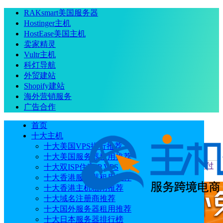
RAKsmart美国服务器
Hostinger主机
HostEase美国主机
卖家精灵
Vultr主机
科灯导航
外贸建站
Shopify建站
海外营销服务
广告合作
首页
十大主机
十大美国VPS排行推荐
十大美国服务器租用推荐
当前位置
：
首页
优惠码
ColoCrossing八月优惠 美国VPS月付
十大双ISP住宅IP VPS
$2.57起 美国服务器4核16G低至$124.92/年
十大香港服务器租用推荐
十大香港主机租用推荐
十大域名注册商推荐
十大国外服务器租用推荐
十大日本服务器排行榜