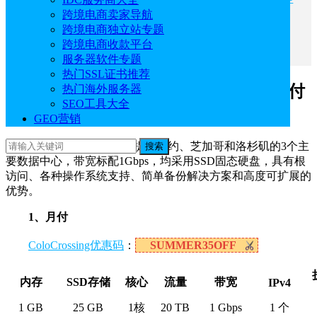
$124.92/年
跨境电商卖家导航
ColoCrossing八月优惠三：美国裸机云服务器$13/
跨境电商独立站专题
月
跨境电商收款平台
服务器软件专题
热门SSL证书推荐
ColoCrossing八月优惠一：美国VPS月付
热门海外服务器
SEO工具大全
$2.57起 年付$11起
GEO营销
ColoCrossing美国VPS提供纽约、芝加哥和洛杉矶的3个主
搜索
要数据中心，带宽标配1Gbps，均采用SSD固态硬盘，具有根
访问、各种操作系统支持、简单备份解决方案和高度可扩展的
优势。
1、月付
ColoCrossing优惠码
：
SUMMER35OFF
内存
SSD存储
核心
流量
带宽
IPv4
1 GB
25 GB
1核
20 TB
1 Gbps
1 个