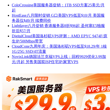
ColoCrossing美国服务器促销：1TB SSD方案25美元/月
起
HostEase八月限时促销 G口美国VPS低至$10/月 美国服
务器仅$49/月 续费同价
Lightlayer八月促销 香港服务器8折$96起 圣何塞E5独服
折后$57/月
DigitalCloud美国洛杉矶VPS评测：AMD EPYC 9474F/原
生IP/500Mbps带宽
CloudCone九周年庆：美国洛杉矶VPS低至$18.29/年 1核
1G/25G SSD/4T流量
NovixLink德国法兰克福VPS上线：回程9929优化3.99加
元/月起 另售美国双ISP住宅IP/家宽VPS