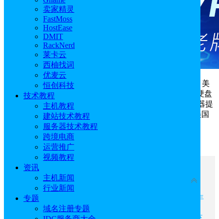
卖家精灵
FastMoss
HostEase
DMIT
RackNerd
莱卡云
西柚找词
优麦云
ColoCrossing八月限时轮换优惠发布，覆盖
美国VPS
、美
恒创科技
国服务器和美国裸机云三种方案。1核1G内存，25G SSD硬盘
技术教程
美国VPS月付仅需$2.57，标配1Gbps端口速度；美国服务器提
主机教程
供4核和8核中型CPU配置，价格低至$124.92/年；4核8G美国
建站技术教程
裸机云服务器每月13美元。
服务器技术教程
跨境电商
>>>>>点击进入官网立即抢购<<<<<
运营推广
视频教程
资讯
文章目录
主机新闻
收起
行业新闻
ColoCrossing八月优惠一：美国VPS月付$2.57起 年
专题
付$11起
域名注册专题
ColoCrossing八月优惠二：美国服务器4核16G低至
IDC服务商大全