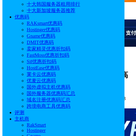
十大韩国服务器租用排行
十大新加坡服务器推荐
广告
优惠码
RAKsmart优惠码
Hostinger优惠码
Gname优惠码
DMIT优惠码
卖家精灵优惠折扣码
FastMoss优惠折扣码
广告
Sif优惠折扣码
HostEase优惠码
Namecheap八月优惠券汇总 域名注册高
莱卡云优惠码
优麦云优惠码
达86%折扣 .com域名低至$6.49/年
国外虚拟主机优惠码
国外服务器优惠码汇总
作者: Emily
分类:
优惠码
发布时间: 2025.08.11 18:24:33
域名注册优惠码汇总
更新于: 2025.08.11 18:24:33
跨境电商工具优惠码
评测
主机商
RakSmart
Hostinger
Gname