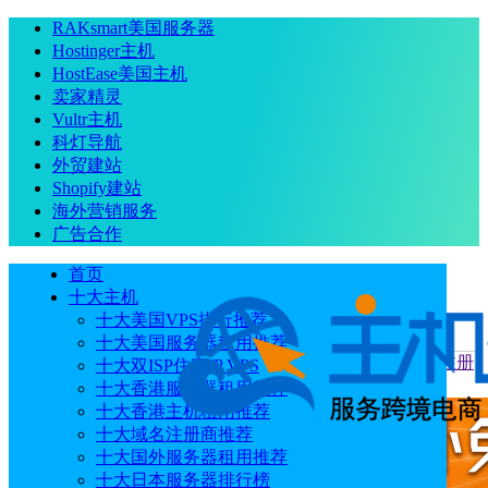
RAKsmart美国服务器
Hostinger主机
HostEase美国主机
卖家精灵
Vultr主机
科灯导航
外贸建站
Shopify建站
海外营销服务
广告合作
首页
十大主机
十大美国VPS排行推荐
十大美国服务器租用推荐
当前位置
：
首页
优惠码
Namecheap八月优惠券汇总 域名注册
十大双ISP住宅IP VPS
高达86%折扣 .com域名低至$6.49/年
十大香港服务器租用推荐
十大香港主机租用推荐
十大域名注册商推荐
十大国外服务器租用推荐
十大日本服务器排行榜