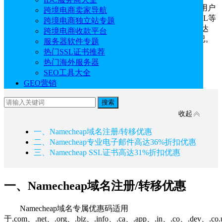
知名
域名注册商
Namecheap八月优惠券已经发布啦，用户
跨境电商卖家导航
可以使用它们注册域名或以更低的价格购买电子邮件、SSL等
跨境电商独立站专题
其他产品。域名注册折扣高达86%，专业电子邮件折扣高达
跨境电商收款平台
36%，SSL证书折扣高达31%，有需要的朋友快快来抢购吧。
服务器软件专题
热门SSL证书推荐
活动地址：
Namecheap官网
热门海外服务器
SEO工具大全
活动时间：即日起至2025年8月31日
GEO营销
搜索
文章目录
收起
一、Namecheap域名注册/转移优惠
二、Namecheap专业电子邮件高达36%折扣优惠
三、Namecheap SSL证书高达31%折扣优惠
一、Namecheap域名注册/转移优惠
Namecheap域名专属优惠码适用
于.com、.net、.org、.biz、.info、.ca、.app、.in、.co、.dev、.co.