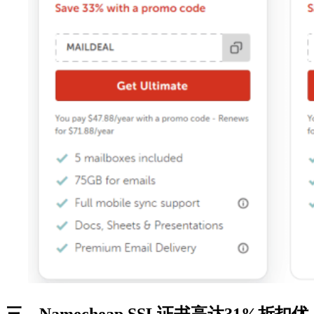
三、Namecheap SSL证书高达31%折扣优