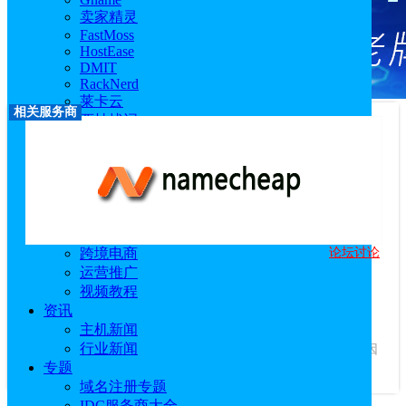
卖家精灵
FastMoss
HostEase
DMIT
RackNerd
莱卡云
相关服务商
西柚找词
优麦云
恒创科技
技术教程
主机教程
建站技术教程
服务器技术教程
论坛讨论
跨境电商
Namecheap
运营推广
优惠码：
BLOGWEEKMAIL
视频教程
访问官网
|
优惠活动
|
相关文章
资讯
服务商介绍：
主机新闻
Namecheap是一家美国的老牌域名注册商，主要
行业新闻
提供域名注册、虚拟主机和SSL等服务，近年来域名注册业务因
专题
管理便捷和性价比高受到很多国内站...
查看更多
域名注册专题
IDC服务商大全