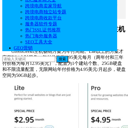
Ultahost和GreenGeeks对比三：WordPress主机方案
跨境电商卖家导航
价格
跨境电商独立站专题
跨境电商收款平台
服务器软件专题
Ultahost和GreenGeeks对比一：共享主机
热门SSL证书推荐
热门海外服务器
方案价格
SEO工具大全
GEO营销
GreenGeeks主机畅销方案为年付周期。Lite以上的方案才
享有7/24小时服务，年付价格为2.95美元每月（两年付和三年
搜索
付价格为每月12.95美元），配置为1个建站个数、25GB硬盘
和不限流量配置，无限网站年付价格为4.95美元/月起步，硬盘
空间为50GB起步。