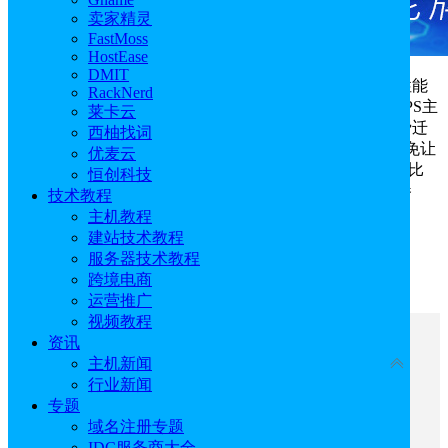
卖家精灵
FastMoss
HostEase
DMIT
Ultahost和GreenGeeks主机是两家产品方案相似，且性能
RackNerd
都非常卓越的
国外主机商
，因为二者均提供共享主机、VPS主
莱卡云
机托管和WordPress主机方案，除此之外还都支持网站免费迁
西柚找词
移、退款保障、免费域名、SSL证书等额外服务。为了避免让
优麦云
各位在购买主机时陷入难以抉择的境地，本文接下来将对比
恒创科技
Ultahost和GreenGeeks主机的三款产品方案价格，供大家参
技术教程
考。
主机教程
建站技术教程
Ultahost主机官网：
点击直达
服务器技术教程
跨境电商
GreenGeeks主机官网：
点击直达
运营推广
视频教程
文章目录
资讯
收起
主机新闻
行业新闻
Ultahost和GreenGeeks对比一：共享主机方案价格
专题
Ultahost和GreenGeeks对比二：VPS主机托管方案
域名注册专题
价格
IDC服务商大全