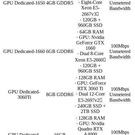
· Eight-Core
GPU Dedicated-1650
4GB GDDR5
Unmetered
Xeon E5-
Bandwidth
2667v3
· 120GB +
960GB SSD
· 64GB RAM
· GPU: Nvidia
GeForce GTX
100Mbps
1660
GPU Dedicated-1660
6GB GDDR6
Unmetered
· Dual 8-Core
Bandwidth
Xeon E5-2660
· 120GB +
960GB SSD
· 128GB RAM
· GPU: GeForce
RTX 3060 Ti
100Mbps
GPU Dedicated-
· Dual 12-Core
8GB GDDR6
Unmetered
3060Ti
Bandwidth
E5-2697v2
· 240GB SSD +
2TB SSD
· 128GB RAM
· GPU: Nvidia
Quadro RTX
100Mbps
A4000
GPU Dedicated-
16GB