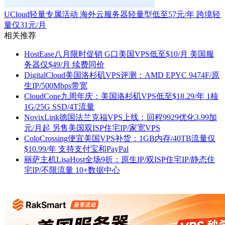
UCloud轻量专属活动 海外云服务器轻量型低至57元/年 跨境轻
量仅31元/月
相关推荐
HostEase八月限时促销 G口美国VPS低至$10/月 美国服
务器仅$49/月 续费同价
DigitalCloud美国洛杉矶VPS评测：AMD EPYC 9474F/原
生IP/500Mbps带宽
CloudCone九周年庆：美国洛杉矶VPS低至$18.29/年 1核
1G/25G SSD/4T流量
NovixLink德国法兰克福VPS上线：回程9929优化3.99加
元/月起 另售美国双ISP住宅IP/家宽VPS
ColoCrossing便宜美国VPS补货：1GB内存/40TB流量仅
$10.99/年 支持支付宝和PayPal
丽萨主机LisaHost全场9折：原生IP/双ISP住宅IP/静态住
宅IP/不限流量 10+数据中心