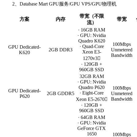
2、Database Mart GPU服务/GPU VPS/GPU物理机
带宽（不限
方案
内存
带宽
流）
· 16GB RAM
· GPU: Nvidia
Quadro K620
100Mbps
· Quad-Core
GPU Dedicated-
2GB DDR3
Unmetered
Xeon E3-
K620
Bandwidth
1270v3
· 120GB +
960GB SSD
32GB RAM
· GPU: Nvidia
Quadro P620
100Mbps
GPU Dedicated-
· Eight-Core
2GB GDDR5
Unmetered
P620
Bandwidth
Xeon E5-2670
· 120GB +
960GB SSD
· 64GB RAM
· GPU: Nvidia
GeForce GTX
1650
100Mbps