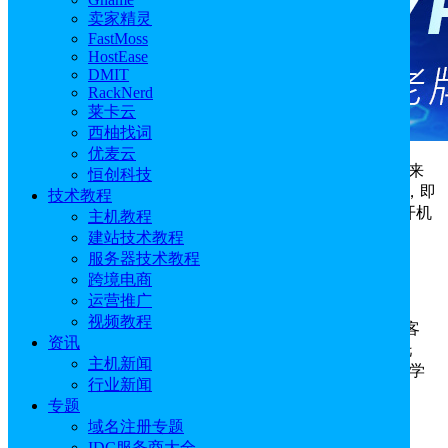
卖家精灵
FastMoss
HostEase
DMIT
RackNerd
莱卡云
西柚找词
优麦云
项目预算紧张，想寻找高品质的
海外服务器
？好机会来
恒创科技
了，美国知名云服务商Database Mart九月正逢成立20周年，即
技术教程
将举办周年大庆活动，低至4折永久折扣，续费同价，无开机
主机教程
费用，覆盖VPS，物理裸机独服，GPU显卡服务器，GPU
建站技术教程
VPS等几十种套餐, 满足各种客户需求。不容错过！
服务器技术教程
跨境电商
活动日期：即日起至2025年9月29日
运营推广
视频教程
Database Mart主营美国多个机房，现全球拥有40余万客
资讯
户，超80款机型，全部支持一键部署，覆盖网站/数据库托
主机新闻
管，外贸外汇，软件开发，渲染、大数据、AI推理、深度学
行业新闻
习等上百种用途与业务。
专题
域名注册专题
Database Mart促销英文官网：
点击直达
IDC服务商大全