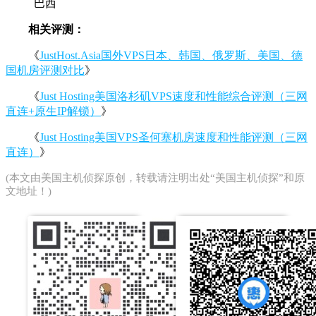
巴西​
相关评测：
《
JustHost.Asia国外VPS日本、韩国、俄罗斯、美国、德
国机房评测对比
》
《
Just Hosting美国洛杉矶VPS速度和性能综合评测（三网
直连+原生IP解锁）
》
《
Just Hosting美国VPS圣何塞机房速度和性能评测（三网
直连）
》
(本文由
美国主机侦探
原创，转载请注明出处“美国主机侦探”和原
文地址！)