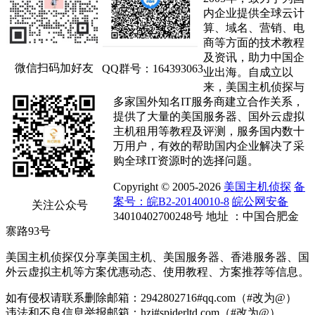
内企业提供全球云计
算、域名、营销、电
商等方面的技术教程
及资讯，助力中国企
微信扫码加好友
QQ群号：164393063
业出海。自成立以
来，美国主机侦探与
多家国外知名IT服务商建立合作关系，
提供了大量的美国服务器、国外云虚拟
主机租用等教程及评测，服务国内数十
万用户，有效的帮助国内企业解决了采
购全球IT资源时的选择问题。
Copyright © 2005-2026
美国主机侦探
备
案号：皖B2-20140010-8
皖公网安备
关注公众号
34010402700248号 地址 ：中国合肥金
寨路93号
美国主机侦探仅分享美国主机、美国服务器、香港服务器、国
外云虚拟主机等方案优惠动态、使用教程、方案推荐等信息。
如有侵权请联系删除邮箱：2942802716#qq.com（#改为@）
违法和不良信息举报邮箱：hzj#spiderltd.com（#改为@）