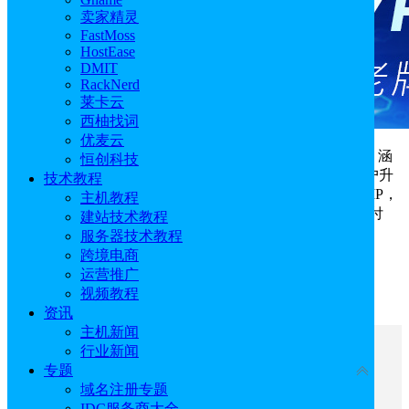
卖家精灵
FastMoss
HostEase
DMIT
RackNerd
莱卡云
西柚找词
优麦云
Just Hosting
欢庆成立20周年，推出全场8折促销活动，涵
恒创科技
盖美国/欧洲/南美VPS、GPU服务器、服务器托管和老用户升
技术教程
级。Just Hosting全部无限流量，分别支持更换50次机房和IP，
主机教程
15天退款保证，支持支付宝银联、PayPal和主流加密货币付
建站技术教程
款。促销时间有限，速来抢购！
服务器技术教程
跨境电商
Just Hosting官网地址：
点击直达
运营推广
视频教程
活动时间：2025年10月6日~10月13日
资讯
主机新闻
行业新闻
文章目录
专题
收起
域名注册专题
一、Just Hosting VPS新购8折
IDC服务商大全