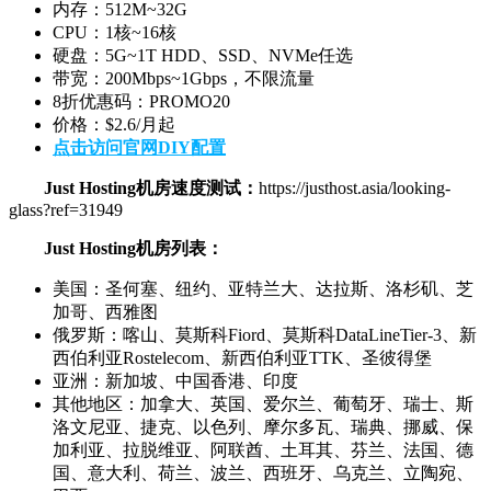
内存：512M~32G
CPU：1核~16核
硬盘：5G~1T HDD、SSD、NVMe任选
带宽：200Mbps~1Gbps，不限流量
8折优惠码：PROMO20
价格：$2.6/月起
点击访问官网DIY配置
Just Hosting机房速度测试：
https://justhost.asia/looking-
glass?ref=31949
Just Hosting机房列表：
美国：圣何塞、纽约、亚特兰大、达拉斯、洛杉矶、芝
加哥、西雅图​
俄罗斯：喀山、莫斯科Fiord、莫斯科DataLineTier-3、新
西伯利亚Rostelecom、新西伯利亚TTK、圣彼得堡​
亚洲：新加坡、中国香港、印度​
其他地区：加拿大、英国、爱尔兰、葡萄牙、瑞士、斯
洛文尼亚、捷克、以色列、摩尔多瓦、瑞典、挪威、保
加利亚、拉脱维亚、阿联酋、土耳其、芬兰、法国、德
国、意大利、荷兰、波兰、西班牙、乌克兰、立陶宛、