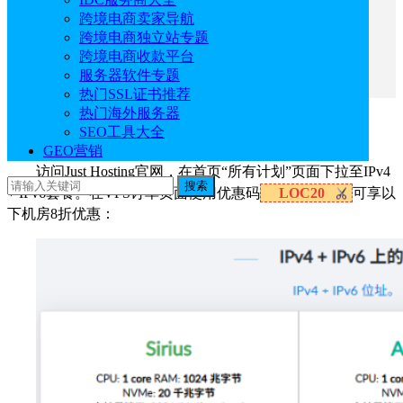
二、Just Hosting老用户升级8折
跨境电商卖家导航
三、Just Hosting GPU服务器新购8折
跨境电商独立站专题
四、Just Hosting主机托管8折
跨境电商收款平台
五、Just Hosting国外VPS常规方案
服务器软件专题
热门SSL证书推荐
热门海外服务器
一、Just Hosting VPS新购8折
SEO工具大全
GEO营销
访问Just Hosting官网，在首页“所有计划”页面下拉至IPv4
搜索
+ IPv6套餐。在VPS订单页面使用优惠码
LOC20
可享以
下机房8折优惠：