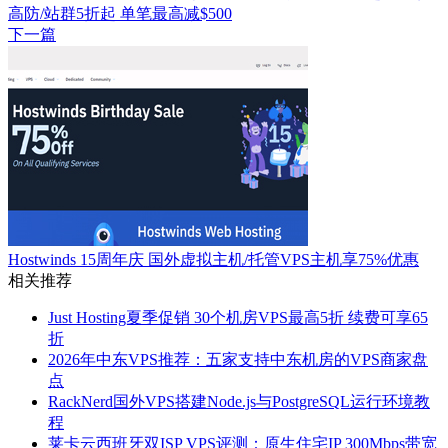
高防/站群5折起 单笔最高减$500
下一篇
Hostwinds 15周年庆 国外虚拟主机/托管VPS主机享75%优惠
相关推荐
Just Hosting夏季促销 30个机房VPS最高5折 续费可享65
折
2026年中东VPS推荐：五家支持中东机房的VPS商家盘
点
RackNerd国外VPS搭建Node.js与PostgreSQL运行环境教
程
莱卡云西班牙双ISP VPS评测：原生住宅IP 300Mbps带宽