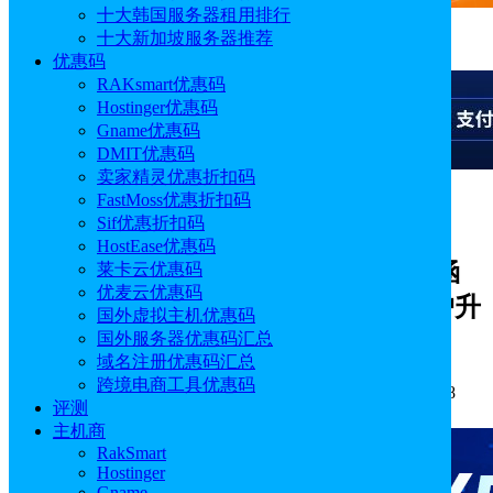
十大韩国服务器租用排行
十大新加坡服务器推荐
广告
优惠码
RAKsmart优惠码
Hostinger优惠码
Gname优惠码
DMIT优惠码
卖家精灵优惠折扣码
FastMoss优惠折扣码
广告
Sif优惠折扣码
HostEase优惠码
Just Hosting20周年庆：全场8折优惠 涵
莱卡云优惠码
优麦云优惠码
盖VPS/GPU服务器/服务器托管/老用户升
国外虚拟主机优惠码
级
国外服务器优惠码汇总
域名注册优惠码汇总
跨境电商工具优惠码
作者: sunny
分类:
优惠码
发布时间: 2025.10.09 13:56:48
评测
更新于: 2025.10.09 16:54:28
主机商
RakSmart
Hostinger
Gname