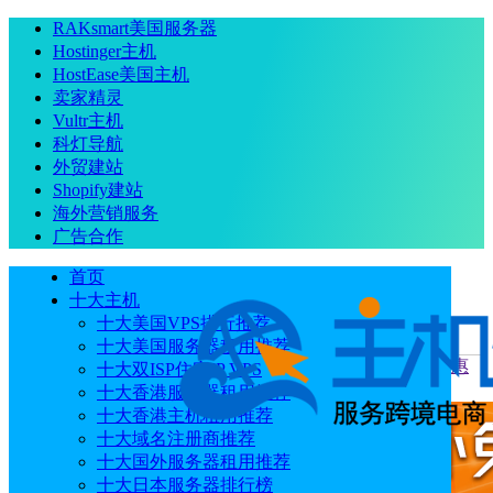
RAKsmart美国服务器
Hostinger主机
HostEase美国主机
卖家精灵
Vultr主机
科灯导航
外贸建站
Shopify建站
海外营销服务
广告合作
首页
十大主机
十大美国VPS排行推荐
十大美国服务器租用推荐
当前位置
：
首页
优惠码
Just Hosting20周年庆：全场8折优惠
十大双ISP住宅IP VPS
涵盖VPS/GPU服务器/服务器托管/老用户升级
十大香港服务器租用推荐
十大香港主机租用推荐
十大域名注册商推荐
十大国外服务器租用推荐
十大日本服务器排行榜