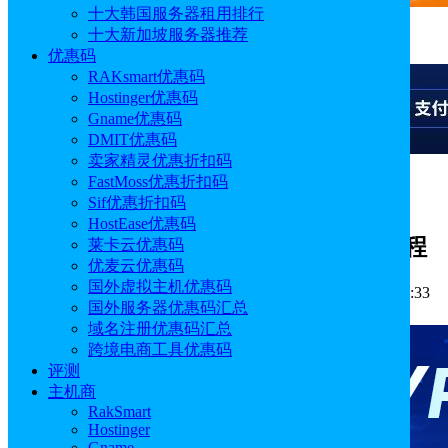
十大韩国服务器租用排行
十大新加坡服务器推荐
广告
优惠码
RAKsmart优惠码
Hostinger优惠码
Gname优惠码
DMIT优惠码
卖家精灵优惠折扣码
FastMoss优惠折扣码
广告
Sif优惠折扣码
HostEase优惠码
AccuWebHosting国外虚拟主机购买教程
莱卡云优惠码
优麦云优惠码
国外虚拟主机优惠码
作者: Emily
分类:
主机教程
发布时间: 2025.10.09 18:05:33
国外服务器优惠码汇总
更新于: 2026.05.09 15:07:40
域名注册优惠码汇总
跨境电商工具优惠码
评测
主机商
RakSmart
Hostinger
Gname