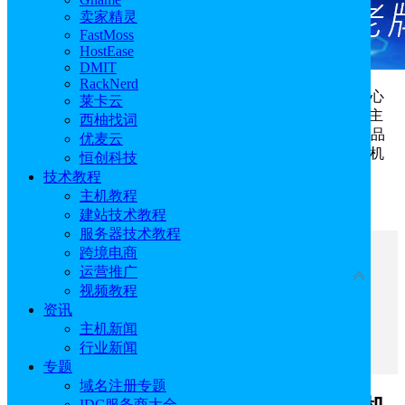
卖家精灵
FastMoss
HostEase
DMIT
RackNerd
AccuWebHosting
国外虚拟主机
在全球提供多家数据中心
莱卡云
可选，如美国、德国、韩国、日本、新加坡等，提供虚拟主
西柚找词
机、WordPress主机、VPS主机、云主机、专用服务器等产品
优麦云
服务。下文就来为大家介绍下AccuWebHosting国外虚拟主机
恒创科技
购买教程。
技术教程
主机教程
AccuWebHosting官网：
点击进入
建站技术教程
服务器技术教程
跨境电商
文章目录
运营推广
收起
视频教程
一、选择AccuWebHosting国外虚拟主机
资讯
二、确定AccuWebHosting国外虚拟主机方案
主机新闻
三、购买AccuWebHosting国外虚拟主机
行业新闻
专题
域名注册专题
IDC服务商大全