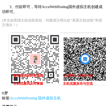
3、付款即可，等待AccuWebHosting国外虚拟主机创建成
功即可。
(本文由
美国主机侦探
原创，转载请注明出处“美国主机侦探”和原
文地址！)
微信扫码加好友进群
QQ群号：164393063
主机优惠码及时掌握
主机优惠发布与交流
0
赞
标签:
AccuWebHosting
国外虚拟主机