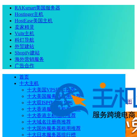
RAKsmart美国服务器
Hostinger主机
HostEase美国主机
卖家精灵
Vultr主机
科灯导航
外贸建站
Shopify建站
海外营销服务
广告合作
首页
十大主机
十大美国VPS排行推荐
十大美国服务器租用推荐
当前位置
：
首页
评测
Hostwinds美国全托管Linux VPS西雅图
十大双ISP住宅IP VPS
机房速度性能综合测评
十大香港服务器租用推荐
十大香港主机租用推荐
十大域名注册商推荐
十大国外服务器租用推荐
十大日本服务器排行榜