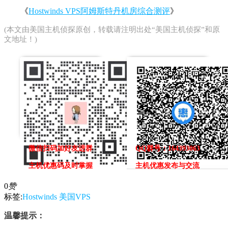
《
Hostwinds VPS阿姆斯特丹机房综合测评
》
(本文由
美国主机侦探
原创，转载请注明出处“美国主机侦探”和原
文地址！)
微信扫码加好友进群
QQ群号：164393063
主机优惠码及时掌握
主机优惠发布与交流
0
赞
标签:
Hostwinds
美国VPS
温馨提示：