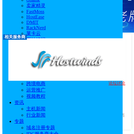
卖家精灵
FastMoss
HostEase
DMIT
RackNerd
莱卡云
相关服务商
西柚找词
优麦云
恒创科技
技术教程
主机教程
建站技术教程
服务器技术教程
论坛讨论
跨境电商
Hostwinds
运营推广
优惠码：
WELCOME15
视频教程
访问官网
|
优惠活动
|
相关文章
资讯
服务商介绍：
主机新闻
Hostwinds是知名主机商，Hostwinds美国云主机
行业新闻
VPS采用的是SSD硬盘，支持全球CDN加速功能，有达拉斯、西
专题
雅图和阿姆斯特丹3...
查看更多
域名注册专题
IDC服务商大全