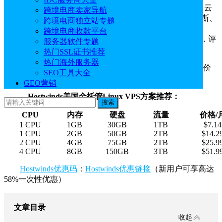
Hostwinds是一家老牌
国外服务器
商，提供虚拟主机、云
跨境电商卖家导航
主机、VPS主机等丰富的产品，目前有美国西雅图、达拉斯、
跨境电商独立站专题
荷兰阿姆斯特丹三个机房可选。本文就来为大家测评下
跨境电商收款平台
Hostwinds美国全托管Linux VPS西雅图机房的速度和性能，评
服务器软件专题
测数据仅供参考。
热门SSL证书推荐
热门海外服务器
本文测评的是1核1G、30GB SSD硬盘、1TB月流量、价
SEO工具大全
格为$7.14/月。
GEO营销
Hostwinds美国全托管Linux VPS方案推荐：
搜索
CPU
内存
硬盘
流量
价格/
1 CPU
1GB
30GB
1TB
$7.14
1 CPU
2GB
50GB
2TB
$14.2
2 CPU
4GB
75GB
2TB
$25.9
4 CPU
8GB
150GB
3TB
$51.9
Hostwinds优惠码
：
Hostwinds优惠链接
（新用户可享高达
58%一次性优惠）
文章目录
收起