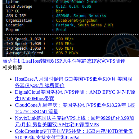
丽萨主机LisaHost韩国双ISP原生住宅静态IP家宽VPS测评
相关推荐
HostEase八月限时促销 G口美国VPS低至$10/月 美国服
务器仅$49/月 续费同价
DigitalCloud美国洛杉矶VPS评测：AMD EPYC 9474F/原
生IP/500Mbps带宽
CloudCone九周年庆：美国洛杉矶VPS低至$18.29/年 1核
1G/25G SSD/4T流量
NovixLink德国法兰克福VPS上线：回程9929优化3.99加
元/月起 另售美国双ISP住宅IP/家宽VPS
ColoCrossing便宜美国VPS补货：1GB内存/40TB流量仅
$10.99/年 支持支付宝和PayPal