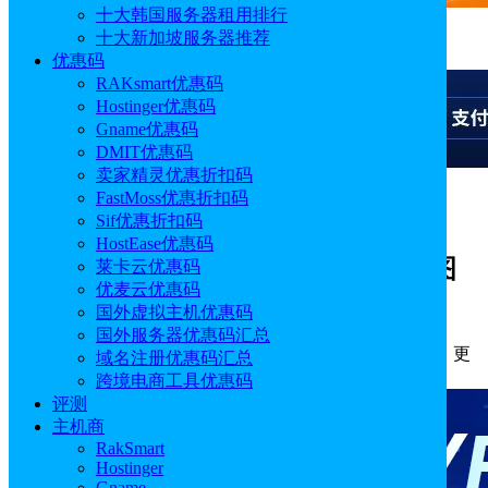
十大韩国服务器租用排行
十大新加坡服务器推荐
广告
优惠码
RAKsmart优惠码
Hostinger优惠码
Gname优惠码
DMIT优惠码
卖家精灵优惠折扣码
FastMoss优惠折扣码
广告
Sif优惠折扣码
HostEase优惠码
Hostwinds美国全托管Linux VPS西雅图
莱卡云优惠码
优麦云优惠码
机房速度性能综合测评
国外虚拟主机优惠码
国外服务器优惠码汇总
作者: Emily
分类:
评测
发布时间: 2025.10.28 18:09:41
更
域名注册优惠码汇总
新于: 2025.10.29 16:46:39
跨境电商工具优惠码
评测
主机商
RakSmart
Hostinger
Gname