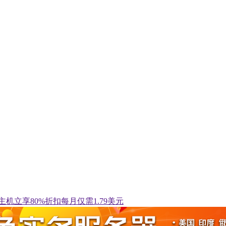
虚拟主机立享80%折扣每月仅需1.79美元