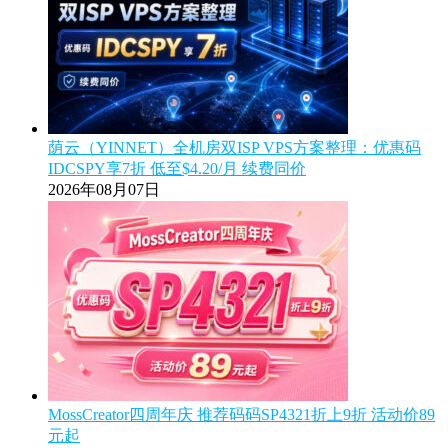
荫云（YINNET）全机房双ISP VPS方案整理：优惠码
IDCSPY享7折 低至$4.20/月 续费同价
2026年08月07日
MossCreator四周年庆 推荐码码SP4321折上9折 活动价89
元起