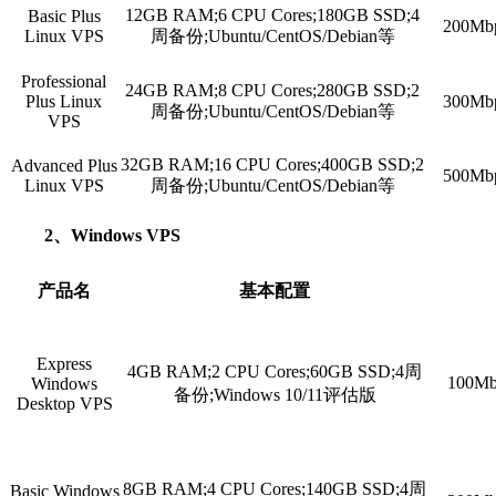
12GB RAM;6 CPU Cores;180GB SSD;4
Basic Plus
200M
Linux VPS
周备份;Ubuntu/CentOS/Debian等
Professional
24GB RAM;8 CPU Cores;280GB SSD;2
Plus Linux
300M
周备份;Ubuntu/CentOS/Debian等
VPS
32GB RAM;16 CPU Cores;400GB SSD;2
Advanced Plus
500M
Linux VPS
周备份;Ubuntu/CentOS/Debian等
2、Windows VPS
产品名
基本配置
Express
4GB RAM;2 CPU Cores;60GB SSD;4周
100
Windows
备份;Windows 10/11评估版
Desktop VPS
8GB RAM;4 CPU Cores;140GB SSD;4周
Basic Windows