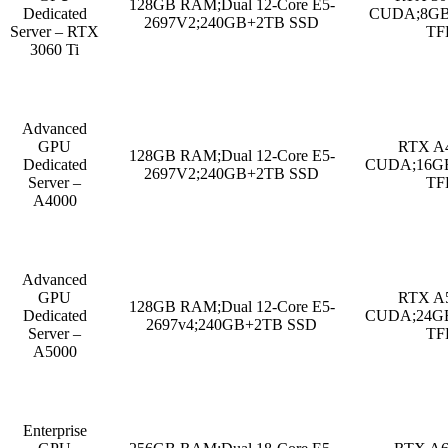
128GB RAM;Dual 12-Core E5-
Dedicated
CUDA;8GB
2697V2;240GB+2TB SSD
Server – RTX
TF
3060 Ti
Advanced
GPU
RTX A4
128GB RAM;Dual 12-Core E5-
Dedicated
CUDA;16GB
2697V2;240GB+2TB SSD
Server –
TF
A4000
Advanced
GPU
RTX A5
128GB RAM;Dual 12-Core E5-
Dedicated
CUDA;24GB
2697v4;240GB+2TB SSD
Server –
TF
A5000
Enterprise