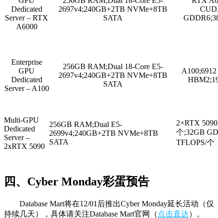
GPU
256GB RAM;Dual 18-Core E5-
RTX A6
Dedicated
2697v4;240GB+2TB NVMe+8TB
CUD
Server – RTX
SATA
GDDR6;38
A6000
Enterprise
256GB RAM;Dual 18-Core E5-
GPU
A100;691
2697v4;240GB+2TB NVMe+8TB
Dedicated
HBM2;19
SATA
Server – A100
Multi-GPU
2×RTX 5090
256GB RAM;Dual E5-
Dedicated
个;32GB GD
2699v4;240GB+2TB NVMe+8TB
Server –
SATA
TFLOPS/个
2xRTX 5090
四、Cyber Monday彩蛋预告
Database Mart将在12/01后推出Cyber Monday延长活动（仅
持续几天），具体请关注Database Mart官网（
点击直达
）。