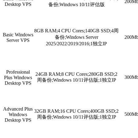
200
Desktop VPS
备份;Windows 10/11评估版
8GB RAM;4 CPU Cores;140GB SSD;4周
Basic Windows
备份;Windows Server
200
Server VPS
2025/2022/2019/2016;1独立IP
Professional
24GB RAM;8 CPU Cores;280GB SSD;2
300
Plus Windows
周备份;Windows 10/11评估版;1独立IP
Desktop VPS
Advanced Plus
32GB RAM;16 CPU Cores;400GB SSD;2
500
Windows
周备份;Windows 10/11评估版;1独立IP
Desktop VPS