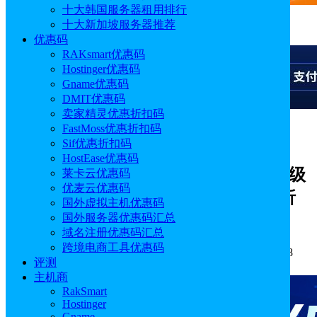
十大韩国服务器租用排行
十大新加坡服务器推荐
广告
优惠码
RAKsmart优惠码
Hostinger优惠码
Gname优惠码
DMIT优惠码
卖家精灵优惠折扣码
FastMoss优惠折扣码
广告
Sif优惠折扣码
HostEase优惠码
Database Mart黑五优惠加码 促销款升级
莱卡云优惠码
优麦云优惠码
VPS/独服/GPU服务器循环折扣低至2折
国外虚拟主机优惠码
$0.99/月起
国外服务器优惠码汇总
域名注册优惠码汇总
跨境电商工具优惠码
作者: sunny
分类:
优惠码
发布时间: 2025.11.26 13:57:38
评测
更新于: 2025.11.26 13:57:38
主机商
RakSmart
Hostinger
Gname