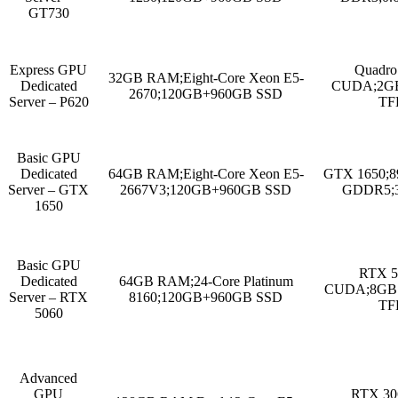
GT730
Express GPU
Quadro
32GB RAM;Eight-Core Xeon E5-
Dedicated
CUDA;2GB
2670;120GB+960GB SSD
Server – P620
TF
Basic GPU
Dedicated
64GB RAM;Eight-Core Xeon E5-
GTX 1650;
Server – GTX
2667V3;120GB+960GB SSD
GDDR5;3
1650
Basic GPU
RTX 5
Dedicated
64GB RAM;24-Core Platinum
CUDA;8GB 
Server – RTX
8160;120GB+960GB SSD
TF
5060
Advanced
GPU
RTX 306