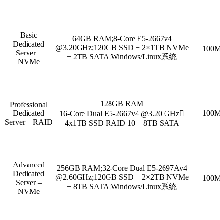
Basic
64GB RAM;8-Core E5-2667v4
Dedicated
@3.20GHz;120GB SSD + 2×1TB NVMe
100M
Server –
+ 2TB SATA;Windows/Linux系统
NVMe
128GB RAM
Professional
Dedicated
100M
16-Core Dual E5-2667v4 @3.20 GHz

Server – RAID
4x1TB SSD RAID 10 + 8TB SATA
Advanced
256GB RAM;32-Core Dual E5-2697Av4
Dedicated
@2.60GHz;120GB SSD + 2×2TB NVMe
100M
Server –
+ 8TB SATA;Windows/Linux系统
NVMe