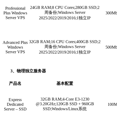
24GB RAM;8 CPU Cores;280GB SSD;2
Professional
周备份;Windows Server
Plus Windows
300
Server VPS
2025/2022/2019/2016;1独立IP
32GB RAM;16 CPU Cores;400GB SSD;2
Advanced Plus
周备份;Windows Server
Windows
500
Server VPS
2025/2022/2019/2016;1独立IP
3、物理独立服务器
产品名
基本配置
32GB RAM;4-Core E3-1230
Express
@3.20GHz;120GB SSD + 960GB
Dedicated
100M
SSD;Windows/Linux系统
Server – SSD