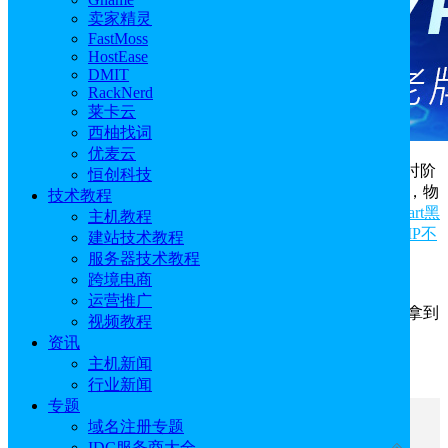
卖家精灵
FastMoss
HostEase
DMIT
RackNerd
莱卡云
西柚找词
优麦云
为了满足黑五期间激增的需求，Database Mart在倒计时阶
恒创科技
段推出更大力度折扣，VPS低至2折，GPU服务器低至3折，物
技术教程
理机低至4折。原Database Mart黑五活动参考《
Database Mart黑
主机教程
五活动 美国VPS/GPU服务器/独服2折$0.99/月起 美国原生IP不
建站技术教程
限流
》。
服务器技术教程
跨境电商
本次更新后的黑五促销覆盖范围更广，折扣力度新增
运营推广
10%-30%，多款型号首次加入黑五价，是今年唯一能同时拿到
视频教程
最低价格 + 最多机型选择的窗口。
资讯
主机新闻
Database Mart黑五活动页面入口：
点击直达
行业新闻
专题
域名注册专题
文章目录
IDC服务商大全
收起