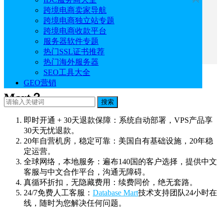
跨境电商卖家导航
一、为什么40万客户选择Database Mart？
跨境电商独立站专题
二、黑五终极狂欢
跨境电商收款平台
三、最新加码促销款一览表
服务器软件专题
四、Cyber Monday彩蛋预告
热门SSL证书推荐
热门海外服务器
SEO工具大全
一、为什么40万客户选择Database
GEO营销
Mart？
搜索
即时开通 + 30天退款保障：系统自动部署，VPS产品享
30天无忧退款。
20年自营机房，稳定可靠：美国自有基础设施，20年稳
定运营。
全球网络，本地服务：遍布140国的客户选择，提供中文
客服与中文合作平台，沟通无障碍。
真循环折扣，无隐藏费用：续费同价，绝无套路。
24/7免费人工客服：
Database Mart
技术支持团队24小时在
线，随时为您解决任何问题。