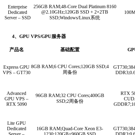
256GB RAM;48-Core Dual Platinum 8160
Enterprise
@2.10GHz;120GB SSD + 2×2TB
Dedicated
100M
Server – SSD
SSD;Windows/Linux系统
4、GPU VPS/GPU服务器
产品名
基础配置
G
8GB RAM;6 CPU Cores;120GB SSD;4
Express GPU
GT730;38
周备份
VPS – GT730
DDR3;0.
Advanced
RTX 50
96GB RAM;32 CPU Cores;400GB
GPU VPS –
CUD
SSD;2周备份
RTX 5090
GDDR7;10
Lite GPU
Dedicated
16GB RAM;Quad-Core Xeon E3-
GT730;38
Server –
1230;120GB+960GB SSD
DDR3;0.