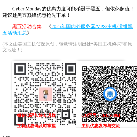
Cyber Monday的优惠力度可能稍逊于黑五，但依然超值！
建议趁黑五巅峰优惠抢先下单！
黑五活动合集：
《
2025年国内外服务器/VPS/主机/运维黑
五活动汇总
》
(本文由
美国主机侦探
原创，转载请注明出处“美国主机侦探”和原
文地址！)
微信扫码加好友进群
QQ群号：164393063
主机优惠码及时掌握
主机优惠发布与交流