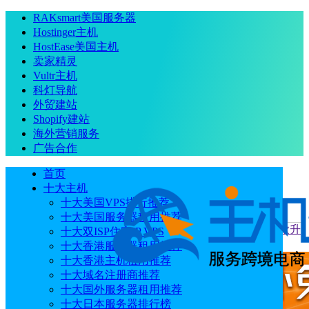
RAKsmart美国服务器
Hostinger主机
HostEase美国主机
卖家精灵
Vultr主机
科灯导航
外贸建站
Shopify建站
海外营销服务
广告合作
首页
十大主机
十大美国VPS排行推荐
十大美国服务器租用推荐
当前位置
：
首页
优惠码
Database Mart黑五优惠加码 促销款升
十大双ISP住宅IP VPS
级 VPS/独服/GPU服务器循环折扣低至2折$0.99/月起
十大香港服务器租用推荐
十大香港主机租用推荐
十大域名注册商推荐
十大国外服务器租用推荐
十大日本服务器排行榜