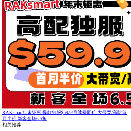
RAKsmart年末钜惠 爆款独服$59.9/月续费同价 大带宽/高防首
月半价 新客全场6.5折
相关推荐