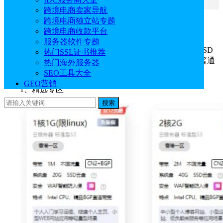
跨境电商卖家导航
跨境电商独立站专题
一、硅云香港云服务器低至16.36元/月
跨境电商收款平台
服务器软件专题
硅云香港云服务器提供精选专区、SSD版1年专区、SSD
热门SSL证书推荐
版3年专区、普通版1年专区、普通版3年专区可选，其中普通
热门海外服务器
版3年专区中1核1G1M香港云服务器低至16.36/月。
SEO工具大全
GEO营销
1、精选专区
搜索