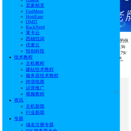
卖家精灵
FastMoss
HostEase
DMIT
RackNerd
莱卡云
西柚找词
硅云专注于企业出海全球化，成为数万外贸网站信赖的伙
优麦云
伴。目前特别推出优惠的双12活动，
香港云服务器
低至16.36
恒创科技
元/月，香港云虚拟主机低至4.42/月，美国云虚拟主机低至79/
技术教程
季，更有域名0元注册和拼团活动可以参与，快快来选购吧。
主机教程
建站技术教程
硅云官网：
点击进入
服务器技术教程
跨境电商
文章目录
运营推广
收起
视频教程
资讯
一、硅云香港云服务器低至16.36元/月
主机新闻
二、硅云香港云虚拟主机低至4.42/月
行业新闻
三、硅云美国云虚拟主机低至79/季
专题
四、硅云域名0元注册
域名注册专题
五、硅云拼团专区
IDC服务商大全