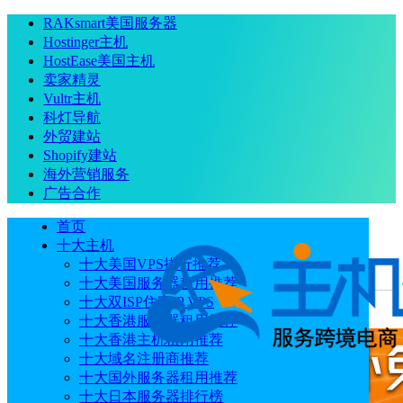
RAKsmart美国服务器
Hostinger主机
HostEase美国主机
卖家精灵
Vultr主机
科灯导航
外贸建站
Shopify建站
海外营销服务
广告合作
首页
十大主机
十大美国VPS排行推荐
十大美国服务器租用推荐
当前位置
：
首页
优惠码
硅云双12活动 香港云服务器低至
十大双ISP住宅IP VPS
16.36元/月 海外云虚拟主机仅需4.42/月
十大香港服务器租用推荐
十大香港主机租用推荐
十大域名注册商推荐
十大国外服务器租用推荐
十大日本服务器排行榜