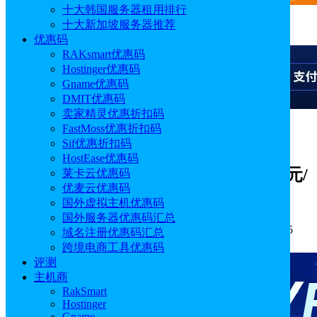
十大韩国服务器租用排行
十大新加坡服务器推荐
广告
优惠码
RAKsmart优惠码
Hostinger优惠码
Gname优惠码
DMIT优惠码
卖家精灵优惠折扣码
FastMoss优惠折扣码
广告
Sif优惠折扣码
HostEase优惠码
硅云双12活动 香港云服务器低至16.36元/
莱卡云优惠码
优麦云优惠码
月 海外云虚拟主机仅需4.42/月
国外虚拟主机优惠码
国外服务器优惠码汇总
作者: Emily
分类:
优惠码
发布时间: 2025.12.02 17:42:35
域名注册优惠码汇总
更新于: 2026.05.09 15:04:25
跨境电商工具优惠码
评测
主机商
RakSmart
Hostinger
Gname