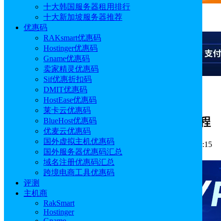
十大韩国服务器租用排行
十大新加坡服务器推荐
广告
优惠码
RAKsmart优惠码
Hostinger优惠码
Gname优惠码
卖家精灵优惠码
Sif优惠折扣码
DMIT优惠码
广告
HostEase优惠码
莱卡云优惠码
Kinsta使用SSH远程WordPress开发教程
BlueHost优惠码
优麦云优惠码
国外虚拟主机优惠码
作者: sunny
分类:
建站技术
发布时间: 2026.02.18 17:16:15
国外服务器优惠码汇总
更新于: 2026.02.18 17:16:15
域名注册优惠码汇总
跨境电商工具优惠码
评测
主机商
RakSmart
Hostinger
Gname