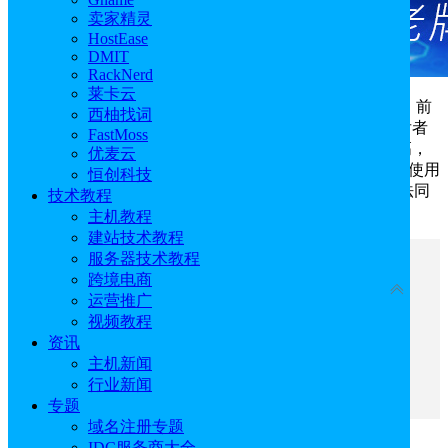
卖家精灵
HostEase
DMIT
RackNerd
莱卡云
本地
WordPress
开发和远程WordPress开发的区别在于：前
西柚找词
者是在自己的计算机上搭建一个完整的WordPress环境；后者
FastMoss
是指将WordPress安装在互联网上的服务器上，灵活性更高，
优麦云
集成性更强，也是大多数站长的选择。本文中将探讨如何使用
恒创科技
SSH和VS Code在Kinsta上进行远程WordPress开发，此方法同
技术教程
样也适用于其他IDE，例如Cursor和Antigravity。
主机教程
建站技术教程
服务器技术教程
文章目录
跨境电商
收起
运营推广
视频教程
一、购买Kinsta WordPress主机
资讯
二、入门
主机新闻
三、使用SSH连接到Kinsta站点
行业新闻
四、何时适合远程WordPress开发
专题
域名注册专题
IDC服务商大全