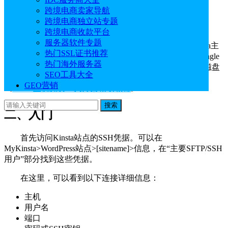
一、购买Kinsta WordPress主机
跨境电商卖家导航
跨境电商独立站专题
Kinsta官网：
点击直达
跨境电商收款平台
服务器软件专题
访问Kinsta官网购买其WordPress主机方案。目前Kinsta主
热门SSL证书推荐
机为新客提供30天免费使用，绑定信用可即可0元享用“Single
热门海外服务器
35k”和“WP 2”任意一款方案，可获得512MB内存、40GB磁盘
SEO工具大全
空间、2个网站支持和2个高级预发布环境。详情参考：
GEO营销
《
Kinsta主机免费30天方案领取教程
》
搜索
二、入门
首先访问Kinsta站点的SSH凭据。可以在
MyKinsta>WordPress站点>[sitename]>信息，在“主要SFTP/SSH
用户”部分找到这些凭据。
在这里，可以看到以下连接详细信息：
主机
用户名
端口