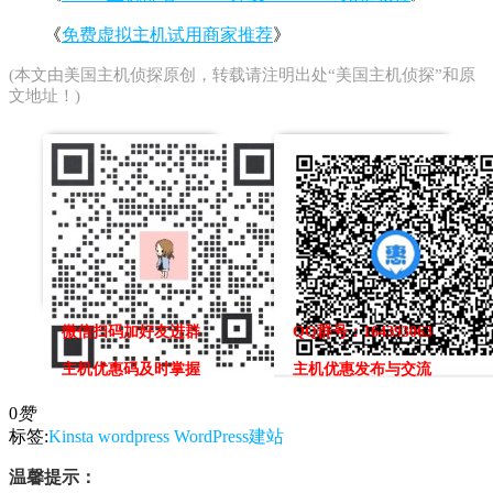
《
免费虚拟主机试用商家推荐
》
(本文由
美国主机侦探
原创，转载请注明出处“美国主机侦探”和原
文地址！)
微信扫码加好友进群
QQ群号：164393063
主机优惠码及时掌握
主机优惠发布与交流
0
赞
标签:
Kinsta
wordpress
WordPress建站
温馨提示：