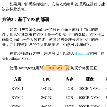
如果用户熟悉终端操作、安装依赖项和管理系统进程，建
议选择此选项。
方法2：基于VPS的部署
如果用户希望OpenClaw持续运行而不依赖于自己的硬
件，那么将其部署在VPS上是一个切实可行的选择。VPS可以
确保OpenClaw全天候在线，使其能够处理长时间运行的任
务，并且即使用户的个人电脑离线，仍然可以访问它。
在此步骤进行之中，用户可以可以进入
Hostinger
官网，购
买Hostinger VPS。
使用Hostinger优惠码
IDCSPY
购买价格更便宜。
方案
内存
硬盘
CPU
KVM 1
1vCPU
4GB
50GB NVMe
KVM 2
2vCPU
8GB
100GB NVMe
KVM 4
4vCPU
16GB
200GB NVMe