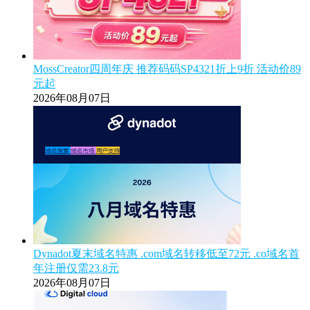
MossCreator四周年庆 推荐码码SP4321折上9折 活动价89
元起
2026年08月07日
Dynadot夏末域名特惠 .com域名转移低至72元 .co域名首
年注册仅需23.8元
2026年08月07日