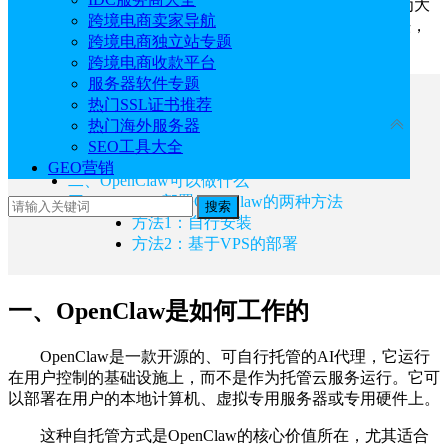
OpenClaw，如阿里云、UCloud、Hostinger等，本文就来为大
跨境电商卖家导航
家介绍一下
美国主机
商Hostinger部署OpenClaw的两种方法，
跨境电商独立站专题
有需要的朋友可以了解一下。
跨境电商收款平台
服务器软件专题
文章目录
热门SSL证书推荐
收起
热门海外服务器
SEO工具大全
一、OpenClaw是如何工作的
GEO营销
二、OpenClaw可以做什么
三、Hostinger部署OpenClaw的两种方法
搜索
方法1：自行安装
方法2：基于VPS的部署
一、OpenClaw是如何工作的
OpenClaw是一款开源的、可自行托管的AI代理，它运行
在用户控制的基础设施上，而不是作为托管云服务运行。它可
以部署在用户的本地计算机、虚拟专用服务器或专用硬件上。
这种自托管方式是OpenClaw的核心价值所在，尤其适合