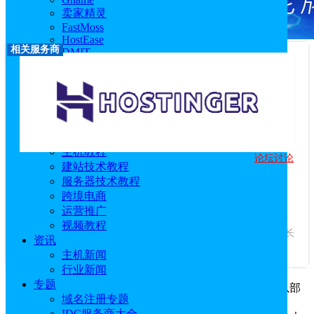
卖家精灵
FastMoss
HostEase
相关服务商
DMIT
RackNerd
莱卡云
西柚找词
优麦云
恒创科技
技术教程
主机教程
论坛讨论
Hostinger
建站技术教程
服务器技术教程
优惠码：
idcspy
跨境电商
访问官网
|
优惠活动
|
相关文章
运营推广
服务商介绍：
Hostinger成立于2004年，是一家美国主机商，专
视频教程
注于提供质优价廉的美国虚拟主机产品，深受数百万明智的站长
资讯
信赖。...
查看更多
主机新闻
行业新闻
专题
OpenClaw（曾用名：Clawdbot、Moltbot）是一款可以部
域名注册专题
署在个人电脑上的AI代理，目前很多主机商都支持部署
IDC服务商大全