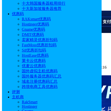
十大韩国服务器租用排行
广告
十大新加坡服务器推荐
优惠码
RAKsmart优惠码
Hostinger优惠码
Gname优惠码
DMIT优惠码
卖家精灵优惠折扣码
广告
FastMoss优惠折扣码
Sif优惠折扣码
Hostinger部署OpenClaw的两种方法
HostEase优惠码
莱卡云优惠码
优麦云优惠码
作者: Emily
分类:
主机教程
发布时间: 2026.03.02 17:50:16
国外虚拟主机优惠码
更新于: 2026.03.25 14:23:24
国外服务器优惠码汇总
域名注册优惠码汇总
跨境电商工具优惠码
评测
主机商
RakSmart
Hostinger
Gname