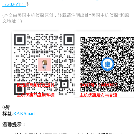
（2026年）
》
(本文由
美国主机侦探
原创，转载请注明出处“美国主机侦探”和原
文地址！)
微信扫码加好友进群
QQ群号：164393063
主机优惠码及时掌握
主机优惠发布与交流
0
赞
标签:
RAKSmart
温馨提示：