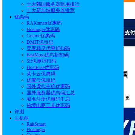
十大韩国服务器租用排行
十大新加坡服务器推荐
广告
优惠码
RAKsmart优惠码
Hostinger优惠码
Gname优惠码
DMIT优惠码
卖家精灵优惠折扣码
FastMoss优惠折扣码
广告
Sif优惠折扣码
HostEase优惠码
RAKsmart大陆优化VIP、精品CN2和国
莱卡云优惠码
优麦云优惠码
际BGP线路选择指南
国外虚拟主机优惠码
国外服务器优惠码汇总
作者: sunny
分类:
主机
发布时间: 2026.03.28 11:05:03
更
域名注册优惠码汇总
新于: 2026.04.01 17:39:08
跨境电商工具优惠码
评测
主机商
RakSmart
Hostinger
Gname