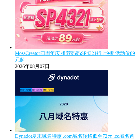
MossCreator四周年庆 推荐码码SP4321折上9折 活动价89
元起
2026年08月07日
Dynadot夏末域名特惠 .com域名转移低至72元 .co域名首