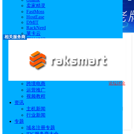
卖家精灵
FastMoss
HostEase
DMIT
RackNerd
莱卡云
相关服务商
西柚找词
优麦云
恒创科技
技术教程
主机教程
建站技术教程
服务器技术教程
论坛讨论
跨境电商
RakSmart
运营推广
优惠码：
6.5折优惠链接
视频教程
访问官网
|
优惠活动
|
专题站
|
相关文章
资讯
服务商介绍：
主机新闻
RakSmart是知名的美国服务器租用商，包括美国
行业新闻
站群服务器、美国cn2服务器、香港服务器等热门产品，
专题
RakSmart与国内中国联通、中国电...
查看更多
域名注册专题
IDC服务商大全