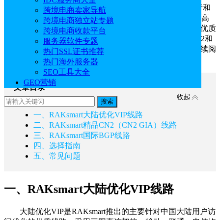
知名
美国服务器
商家RAKsmart专为全球企业、开发者和
跨境电商卖家导航
个人提供物理服务器、裸机云、云服务器/VPS、大带宽、高
跨境电商独立站专题
防、站群服务器等多种网站服务。每种服务类型均提供了优质
跨境电商收款平台
的网络资源，目前较受欢迎的包括大陆优化VIP、精品CN2和
服务器软件专题
国际BGP线路，若你恰好在这三款线路之间做抉择，请继续阅
热门SSL证书推荐
读以下内容。
热门海外服务器
SEO工具大全
GEO营销
文章目录
收起
搜索
一、RAKsmart大陆优化VIP线路
二、RAKsmart精品CN2（CN2 GIA）线路
三、RAKsmart国际BGP线路
四、选择指南
五、常见问题
一、RAKsmart大陆优化VIP线路
大陆优化VIP是RAKsmart推出的主要针对中国大陆用户访