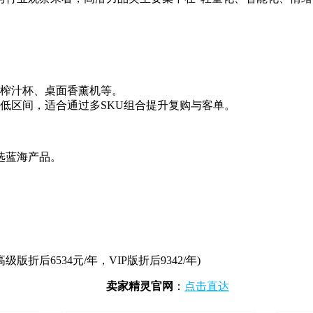
。
榨汁杯、桌面香薰机等。
低区间，适合通过多SKU组合提升复购与客单。
选蓝海产品。
版折后6534元/年，VIP版折后9342/年)
卖家精灵官网
：
点击直达