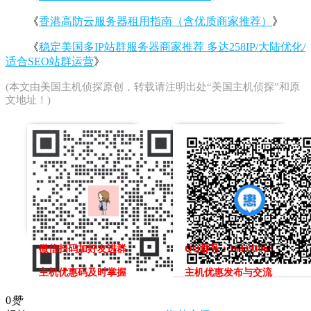
《
香港高防云服务器租用指南（含优质商家推荐）
》
《
稳定美国多IP站群服务器商家推荐 多达258IP/大陆优化/
适合SEO站群运营
》
(本文由
美国主机侦探
原创，转载请注明出处“美国主机侦探”和原
文地址！)
微信扫码加好友进群
QQ群号：164393063
主机优惠码及时掌握
主机优惠发布与交流
0
赞