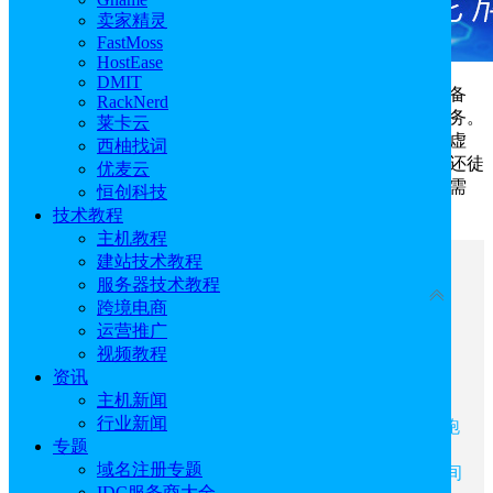
卖家精灵
FastMoss
HostEase
DMIT
海外空间
是部署于境外数据中心的服务器资源，无需备
RackNerd
案、跨境访问更稳定，天然适配出海及面向全球的网站业务。
莱卡云
不少新手选购海外空间只贪图低价，忽视续费溢价、性能虚
西柚找词
标、节点匹配失误等隐性问题，不仅影响网站访问速度，还徒
优麦云
增长期运营成本。想要精准避开选购雷区、匹配自身业务需
恒创科技
求，不妨往下看详细挑选方法与优质机型推荐。
技术教程
主机教程
建站技术教程
文章目录
服务器技术教程
收起
跨境电商
运营推广
一、什么是海外空间
视频教程
二、为什么海外空间不能随便选
资讯
三、如何选对海外空间
主机新闻
四、海外空间购买推荐
行业新闻
Hostinger：性价比之王，新兴市场的领跑
专题
者
域名注册专题
BlueHost：官方认证的WordPress推荐空间
IDC服务商大全