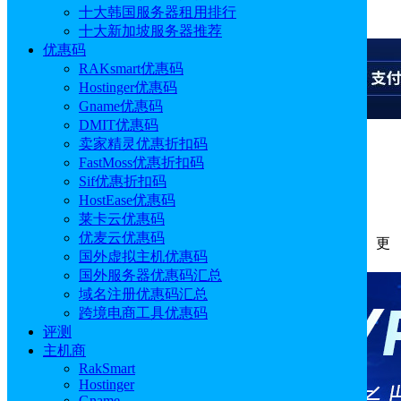
十大韩国服务器租用排行
广告
十大新加坡服务器推荐
优惠码
RAKsmart优惠码
Hostinger优惠码
Gname优惠码
DMIT优惠码
卖家精灵优惠折扣码
广告
FastMoss优惠折扣码
Sif优惠折扣码
海外空间购买推荐一站式攻略
HostEase优惠码
莱卡云优惠码
优麦云优惠码
作者: Aimee
分类:
主机
发布时间: 2026.04.29 16:25:31
更
国外虚拟主机优惠码
新于: 2026.05.22 11:03:35
国外服务器优惠码汇总
域名注册优惠码汇总
跨境电商工具优惠码
评测
主机商
RakSmart
Hostinger
Gname