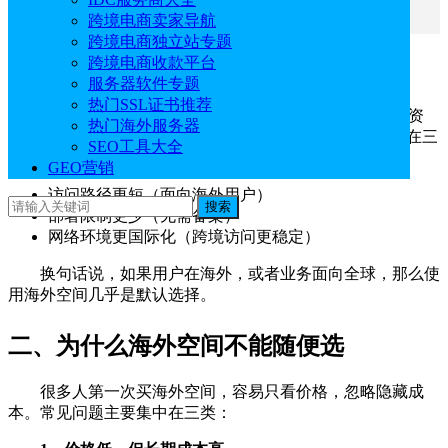
Hostwinds：免费独立IP性价比高
跨境电商卖家导航
跨境电商独立站专题
跨境电商收款平台
一、什么是海外空间
服务器软件专题
热门SSL证书推荐
所谓海外空间，本质是部署在境外数据中心的服务器资
热门海外服务器
源。与国内主机相比，它的核心差异不在“能不能用”，而在三
SEO工具大全
个关键点：
GEO营销
访问路径更短（面向海外用户）
搜索
部署限制更少（无需备案）
网络环境更国际化（跨境访问更稳定）
换句话说，如果用户在海外，或者业务面向全球，那么使
用海外空间几乎是默认选择。
二、为什么海外空间不能随便选
很多人第一次买海外空间，容易只看价格，忽略隐藏成
本。常见问题主要集中在三类：