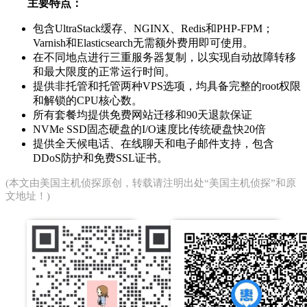
主要特点：
包含UltraStack缓存、NGINX、Redis和PHP-FPM；
Varnish和Elasticsearch无需额外费用即可使用。
在不同地点进行三重服务器复制，以实现自动故障转移
和最大限度的正常运行时间。
提供非托管和托管两种VPS选项，均具备完整的root权限
和解锁的CPU核心数。
所有套餐均提供免费网站迁移和90天退款保证
NVMe SSD固态硬盘的I/O速度比传统硬盘快20倍
提供全天候电话、在线聊天和电子邮件支持，包含
DDoS防护和免费SSL证书。
(本文由
美国主机侦探
原创，转载请注明出处“美国主机侦探”和原
文地址！)