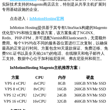
实际技术支持的Magento商店店主，特别是从共享主机扩展到
专用基础设施的企业。
点击进入：
InMotionHosting官网
InMotion Hosting提供基于其专有UltraStack构建的Magento
优化型VPS和独立服务器方案，该方案集成了NGINX、
Redis、PHP-FPM，并可选配Varnish和Elasticsearch，无需额外
费用。每个VPS均在不同的服务器位置进行三次复制，以确保
最高的正常运行时间。方案包含90天退款保证、免费迁移、免
费SSL证书以及全天候(24/7)的电话、在线聊天和电子邮件人
工支持。数据中心位于加利福尼亚州、弗吉尼亚州和荷兰。
InMotionHosting Magento主机推荐方案：
方案
CPU
内存
硬盘
VPS 4 vCPU
4vCPU
8GB
160GB NVMe SSD
VPS 8 vCPU
8vCPU
16GB
260GB NVMe SSD
VPS 12 vCPU
12vCPU
24GB
360GB NVMe SSD
VPS 16 vCPU
16vCPU
32GB
460GB NVMe SSD