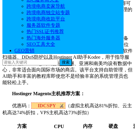
Hostinger Magento主机最适合预算有限，但又希望获得可
跨境电商卖家导航
靠的VPS性能和AI辅助服务器管理，同时又乐于在自行管理的
跨境电商独立站专题
托管环境中操作的店主。
跨境电商收款平台
服务器软件专题
点击进入：
Hostinger官网
热门SSL证书推荐
热门海外服务器
Hostinger
Magento VPS主机采用KVM虚拟化技术，配备
SEO工具大全
AMD EPYC处理器和NVMe SSD存储，其硬件性能在同价位
GEO营销
产品中脱颖而出。套餐包含每周免费自动备份、内置恶意软件
扫描器、DDoS防护以及Hostinger AI助手Kodee，用于指导服
搜索
务器管理。Hostinger在北美、欧洲、亚洲和南美均设有数据中
心，非常适合面向国际市场的商店。该平台支持自助管理，但
AI助手和丰富的教程库即使您不是经验丰富的系统管理员也
能轻松上手。
Hostinger Magento主机推荐方案：
优惠码：
IDCSPY
（虚拟主机高达81%折扣、云主
机高达74%折扣，VPS主机高达73%折扣）
方案
内存
硬盘
CPU