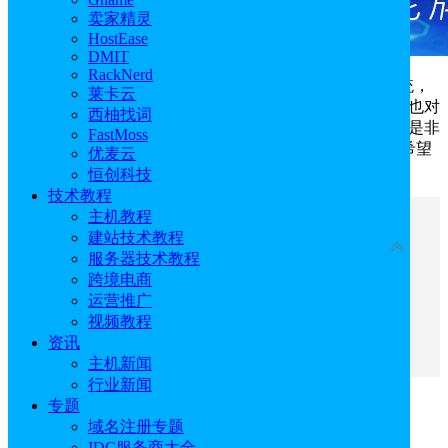
卖家精灵
HostEase
DMIT
RackNerd
Magento
是一套基于PHP语言开发的开源电子商务系统，
莱卡云
为一些最复杂的在线电商网站提供支持，但这种强大功能也对
西柚找词
基础设施提出了很高的要求，所以选择合适的托管提供商是非
FastMoss
常重要的。本文就为大家推荐了几家优质Magento主机，希望
优麦云
可以帮助用户选购到合适的方案。
恒创科技
技术教程
主机教程
文章目录
建站技术教程
收起
服务器技术教程
跨境电商
一、Hostinger Magento主机
运营推广
二、BlueHost Magento主机
视频教程
三、Cloudways Magento主机
资讯
四、InMotionHosting Magento主机
主机新闻
行业新闻
专题
一、Hostinger Magento主机
域名注册专题
IDC服务商大全