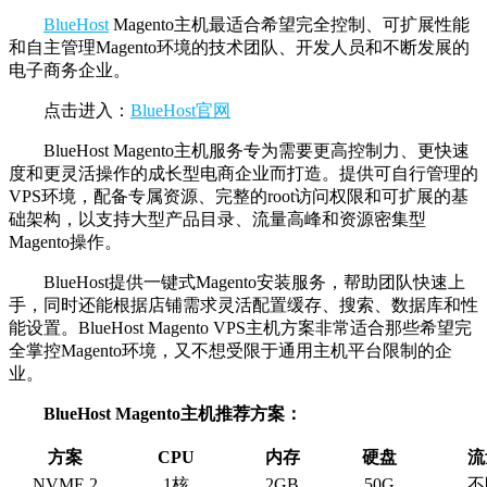
BlueHost
Magento主机最适合希望完全控制、可扩展性能
和自主管理Magento环境的技术团队、开发人员和不断发展的
电子商务企业。
点击进入：
BlueHost官网
BlueHost Magento主机服务专为需要更高控制力、更快速
度和更灵活操作的成长型电商企业而打造。提供可自行管理的
VPS环境，配备专属资源、完整的root访问权限和可扩展的基
础架构，以支持大型产品目录、流量高峰和资源密集型
Magento操作。
BlueHost提供一键式Magento安装服务，帮助团队快速上
手，同时还能根据店铺需求灵活配置缓存、搜索、数据库和性
能设置。BlueHost Magento VPS主机方案非常适合那些希望完
全掌控Magento环境，又不想受限于通用主机平台限制的企
业。
BlueHost Magento主机推荐方案：
方案
CPU
内存
硬盘
流
NVME 2
1核
2GB
50G
不