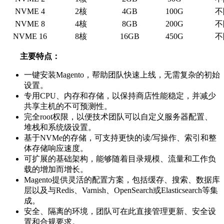
NVME 4
2核
4GB
100G
不
NVME 8
4核
8GB
200G
不
NVME 16
8核
16GB
450G
不
主要特点：
一键安装Magento，帮助团队快速上线，无需复杂的初始
设置。
专用CPU、内存和存储，以保持商店性能稳定，并减少
共享主机的不可预测性。
完全root权限，以便技术团队可以自定义服务器配置、
堆栈和系统级设置。
基于NVMe的存储，可支持更快的读/写操作、索引和整
体存储响应速度。
可扩展的基础架构，能够随着目录规模、流量和工作负
载的增加而增长。
Magento提供灵活的配置方案，包括缓存、搜索、数据库
层以及与Redis、Varnish、OpenSearch或Elasticsearch等集
成。
安全、隔离的环境，团队可在此直接管理更新、安全设
置和合规要求。