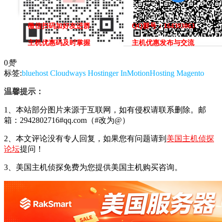
微信扫码加好友进群
QQ群号：164393063
主机优惠码及时掌握
主机优惠发布与交流
0
赞
标签:
bluehost
Cloudways
Hostinger
InMotionHosting
Magento
温馨提示：
1、本站部分图片来源于互联网，如有侵权请联系删除。邮
箱：2942802716#qq.com（#改为@）
2、本文评论没有专人回复，如果您有问题请到
美国主机侦探
论坛
提问！
3、美国主机侦探免费为您提供美国主机购买咨询。