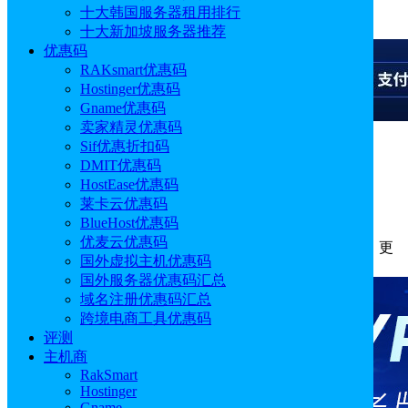
十大韩国服务器租用排行
广告
十大新加坡服务器推荐
优惠码
RAKsmart优惠码
Hostinger优惠码
Gname优惠码
卖家精灵优惠码
Sif优惠折扣码
广告
DMIT优惠码
HostEase优惠码
2026年优质Magento主机提供商推荐
莱卡云优惠码
BlueHost优惠码
优麦云优惠码
作者: Emily
分类:
主机
发布时间: 2026.05.11 18:29:29
更
国外虚拟主机优惠码
新于: 2026.05.18 18:50:29
国外服务器优惠码汇总
域名注册优惠码汇总
跨境电商工具优惠码
评测
主机商
RakSmart
Hostinger
Gname