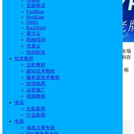
卖家精灵
FastMoss
HostEase
DMIT
RackNerd
莱卡云
西柚找词
优麦云
InterServer
官方推出2026年夏季促销，即日起至8月，全场
恒创科技
可享首月半价优惠，包括其虚拟主机、VPS、独立服务器和存
技术教程
储服务器等，其中美国VPS 2GB内存方案价格低至$1.5/月
主机教程
（原价$3/月）。若是InterServer新用户可享首月$0.1试用，相
建站技术教程
关优惠码汇总在下文，产品进入官网按需挑选。
服务器技术教程
跨境电商
InterServer官网地址：
点击直达
运营推广
视频教程
InterServer优惠码：
IRHA08
（首月5折）
资讯
主机新闻
TRYINTERSERVER
（新客首月$0.1）
行业新闻
专题
域名注册专题
文章目录
IDC服务商大全