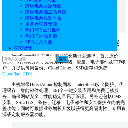
收起
跨境电商卖家导航
一、InterServer国外虚拟主机产品方案
跨境电商独立站专题
二、InterServer美国VPS产品方案
跨境电商收款平台
三、InterServer美国服务器产品方案
服务器软件专题
热门SSL证书推荐
热门海外服务器
一、InterServer国外虚拟主机产品方案
SEO工具大全
GEO营销
InterServer虚拟主机可按月或长期计划选择，首月原价
搜索
$2.50，月付续费$7，支持无限存储、流量、电子邮件及FTP帐
户，并提供每周备份、Cloud Linux、SSD缓存和免费
Cloudflare CDN
。
主机附带DirectAdmin控制面板、InterShield安全防护、代
理缓存、智能邮件处理、461个一键安装应用和免费迁移服
务，确保网站安全、性能稳定且易于管理。另外还包括CMS
安装、SSL/TLS、备份、迁移、电子邮件和安全保护在内的完
整功能，同时可根据业务增长升级以获得更高隔离性、专用资
源或定制服务器功能。