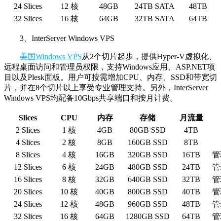
24 Slices
12 核
48GB
24TB SATA
48TB
32 Slices
16 核
64GB
32TB SATA
64TB
3、InterServer Windows VPS
美国Windows VPS
从2个切片起步，提供Hyper-V虚拟化、
远程桌面访问和管理员权限，支持Windows应用、ASP.NET项
目以及Plesk面板。用户可按需增加CPU、内存、SSD和带宽切
片，并在8个切片以上享受专业管理支持。另外，InterServer
Windows VPS均配备10Gbps共享端口和按月计费。
Slices
CPU
内存
存储
月流量
2 Slices
1 核
4GB
80GB SSD
4TB
4 Slices
2 核
8GB
160GB SSD
8TB
8 Slices
4 核
16GB
320GB SSD
16TB
管
12 Slices
6 核
24GB
480GB SSD
24TB
管
16 Slices
8 核
32GB
640GB SSD
32TB
管
20 Slices
10 核
40GB
800GB SSD
40TB
管
24 Slices
12 核
48GB
960GB SSD
48TB
管
32 Slices
16 核
64GB
1280GB SSD
64TB
管