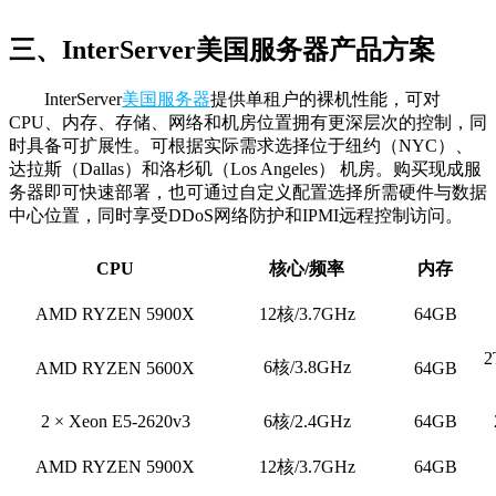
三、InterServer美国服务器产品方案
InterServer
美国服务器
提供单租户的裸机性能，可对
CPU、内存、存储、网络和机房位置拥有更深层次的控制，同
时具备可扩展性。可根据实际需求选择位于纽约（NYC）、
达拉斯（Dallas）和洛杉矶（Los Angeles） 机房。购买现成服
务器即可快速部署，也可通过自定义配置选择所需硬件与数据
中心位置，同时享受DDoS网络防护和IPMI远程控制访问。
CPU
核心/频率
内存
AMD RYZEN 5900X
12核/3.7GHz
64GB
2
6核/3.8GHz
AMD RYZEN 5600X
64GB
2 × Xeon E5-2620v3
6核/2.4GHz
64GB
AMD RYZEN 5900X
12核/3.7GHz
64GB