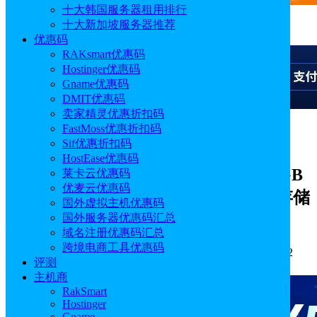
十大韩国服务器租用排行
十大新加坡服务器推荐
广告
优惠码
RAKsmart优惠码
Hostinger优惠码
Gname优惠码
DMIT优惠码
卖家精灵优惠折扣码
FastMoss优惠折扣码
广告
Sif优惠折扣码
HostEase优惠码
InterServer夏季促销 全场首月半价 2GB
莱卡云优惠码
优麦云优惠码
VPS低至$1.5/月 虚拟主机/VPS/独服/存储
国外虚拟主机优惠码
服务器
国外服务器优惠码汇总
域名注册优惠码汇总
跨境电商工具优惠码
作者: sunny
分类:
优惠码
发布时间: 2026.05.18 15:00:42
评测
更新于: 2026.05.18 15:00:42
主机商
RakSmart
Hostinger
Gname