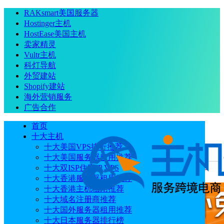
RAKsmart美国服务器
Hostinger主机
HostEase美国主机
卖家精灵
Vultr主机
科灯导航
外贸建站
Shopify建站
海外营销服务
广告合作
首页
十大主机
十大美国VPS排行推荐
十大美国服务器租用推荐
当前位置
：
首页
优惠码
InterServer夏季促销 全场首月半价
十大双ISP住宅IP VPS
2GB VPS低至$1.5/月 虚拟主机/VPS/独服/存储服务器
十大香港服务器租用推荐
十大香港主机租用推荐
十大域名注册商推荐
十大国外服务器租用推荐
十大日本服务器排行榜