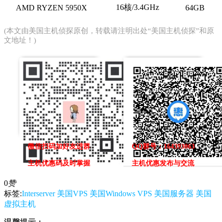
16核/3.4GHz
AMD RYZEN 5950X
64GB
(本文由
美国主机侦探
原创，转载请注明出处“美国主机侦探”和原
文地址！)
微信扫码加好友进群
QQ群号：164393063
主机优惠码及时掌握
主机优惠发布与交流
0
赞
标签:
Interserver
美国VPS
美国Windows VPS
美国服务器
美国
虚拟主机