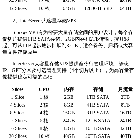
24 Slices
12 核
48GB
960GB SSD
48TB
32 Slices
16 核
64GB
1280GB SSD
64TB
2、InterServer大容量存储VPS
Storage VPS专为需要大量存储空间的用户设计，每个存
储切片提供1TB SATA存储、2GB内存和2TB传输，按月$3
起。可从1TB起步逐步扩展到32TB，适合备份、归档或大容
量文件存储应用。
InterServer大容量存储VPS提供命令行管理环境、静态
IP、GPT分区及可选管理支持（4个切片以上），为高容量存
储提供稳定可靠的基础。
Slices
CPU
内存
存储
月流量
1 Slice
1 核
2GB
1TB SATA
2TB
4 Slices
2 核
8GB
4TB SATA
8TB
8 Slices
4 核
16GB
8TB SATA
16TB
12 Slices
6 核
24GB
12TB SATA
24TB
16 Slices
8 核
32GB
16TB SATA
32TB
20 Slices
10 核
40GB
20TB SATA
40TB