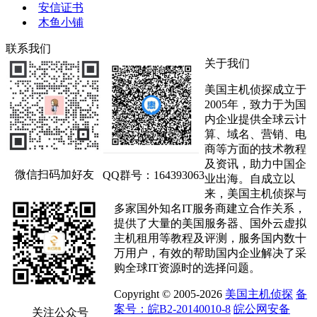
安信证书
木鱼小铺
联系我们
关于我们
美国主机侦探成立于
2005年，致力于为国
内企业提供全球云计
算、域名、营销、电
商等方面的技术教程
及资讯，助力中国企
微信扫码加好友
QQ群号：164393063
业出海。自成立以
来，美国主机侦探与
多家国外知名IT服务商建立合作关系，
提供了大量的美国服务器、国外云虚拟
主机租用等教程及评测，服务国内数十
万用户，有效的帮助国内企业解决了采
购全球IT资源时的选择问题。
Copyright © 2005-2026
美国主机侦探
备
案号：皖B2-20140010-8
皖公网安备
关注公众号