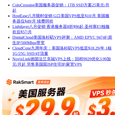
ColoCrossing美国服务器促销：1TB SSD方案25美元/月
起
HostEase八月限时促销 G口美国VPS低至$10/月 美国服
务器仅$49/月 续费同价
Lightlayer八月促销 香港服务器8折$96起 圣何塞E5独服
折后$57/月
DigitalCloud美国洛杉矶VPS评测：AMD EPYC 9474F/原
生IP/500Mbps带宽
CloudCone九周年庆：美国洛杉矶VPS低至$18.29/年 1核
1G/25G SSD/4T流量
NovixLink德国法兰克福VPS上线：回程9929优化3.99加
元/月起 另售美国双ISP住宅IP/家宽VPS