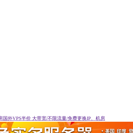
23个机房国外VPS半价 大带宽/不限流量/免费更换IP、机房