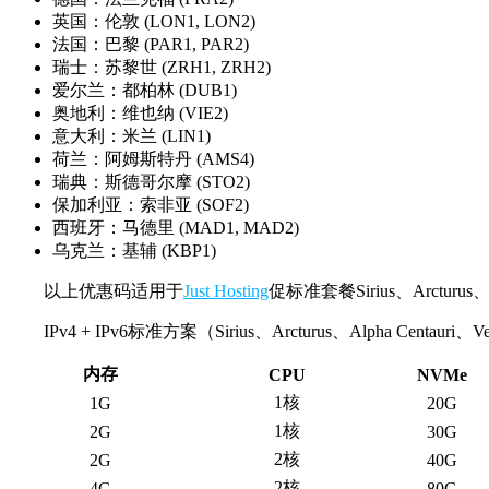
英国：伦敦 (LON1, LON2)
法国：巴黎 (PAR1, PAR2)
瑞士：苏黎世 (ZRH1, ZRH2)
爱尔兰：都柏林 (DUB1)
奥地利：维也纳 (VIE2)
意大利：米兰 (LIN1)
荷兰：阿姆斯特丹 (AMS4)
瑞典：斯德哥尔摩 (STO2)
保加利亚：索非亚 (SOF2)
西班牙：马德里 (MAD1, MAD2)
乌克兰：基辅 (KBP1)
以上优惠码适用于
Just Hosting
促标准套餐Sirius、Arcturus、
IPv4 + IPv6标准方案（Sirius、Arcturus、Alpha Centauri、
内存
CPU
NVMe
1核
1G
20G
1核
2G
30G
2核
2G
40G
2核
4G
80G