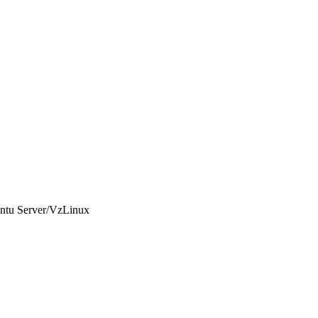
ntu Server/VzLinux