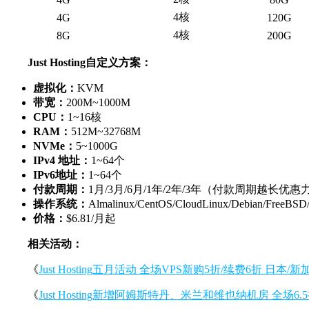
4核
4G
120G
4核
8G
200G
Just Hosting自定义方案：
虚拟化：
KVM
带宽：
200M~1000M
CPU：
1~16核
RAM：
512M~32768M
NVMe：
5~1000G
IPv4 地址：
1~64个
IPv6地址：
1~64个
付款周期：
1月/3月/6月/1年/2年/3年（付款周期越长优
操作系统：
Almalinux/CentOS/CloudLinux/Debian/FreeBSD/
价格：
$6.81/月起
相关活动：
《
Just Hosting五月活动 全场VPS新购5折/续费6折 日
《
Just Hosting新增阿姆斯特丹、米兰和维也纳机房 全场6.