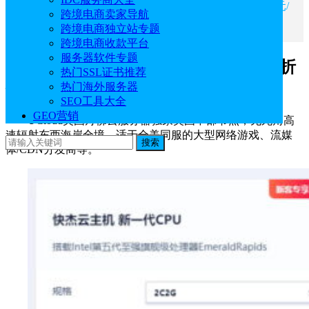
三、UCloud美国华盛顿云服务器1.1折低至18.33元/
跨境电商卖家导航
月
跨境电商独立站专题
跨境电商收款平台
服务器软件专题
一、UCloud美国丹佛云服务器特惠1.4折
热门SSL证书推荐
低至42.67元/月
热门海外服务器
SEO工具大全
GEO营销
UCloud美国丹佛云服务器独家美国中部节点，无死角高
速辐射东西海岸全境，适于全美同服的大型网络游戏、流媒
搜索
体/CDN分发商等。