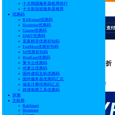
十大韩国服务器租用排行
十大新加坡服务器推荐
广告
优惠码
RAKsmart优惠码
Hostinger优惠码
Gname优惠码
DMIT优惠码
卖家精灵优惠折扣码
FastMoss优惠折扣码
广告
Sif优惠折扣码
HostEase优惠码
UCloud美国云服务器特惠 全场低至1.1折
莱卡云优惠码
优麦云优惠码
起 洛杉矶云服务器轻量低至57元/年
国外虚拟主机优惠码
国外服务器优惠码汇总
作者: Emily
分类:
优惠码
发布时间: 2026.05.25 15:02:12
域名注册优惠码汇总
更新于: 2026.05.25 15:02:12
跨境电商工具优惠码
评测
主机商
RakSmart
Hostinger
Gname