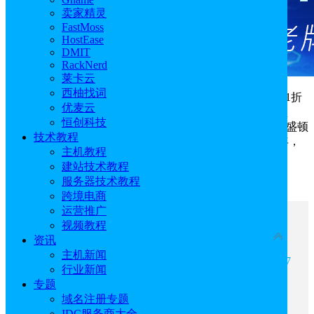
卖家精灵
FastMoss
HostEase
DMIT
RackNerd
莱卡云
西柚找词
UCloud推出
美国云服务器
专场特惠活动，全场低至1.1折
优麦云
起，护航业务出海美洲。UCloud推出丹佛、洛杉矶、华盛
恒创科技
顿、墨西哥城四大枢纽，此次活动针对丹佛、洛杉矶、华盛顿
技术教程
三区进行优惠促销，其中洛杉矶云服务器轻量低至57元/年，
主机教程
折合4.75元/月，快快来参与选购吧。
建站技术教程
服务器技术教程
点击进入：
UCloud官网
跨境电商
运营推广
文章目录
视频教程
收起
资讯
主机新闻
一、UCloud美国丹佛云服务器特惠1.4折低至42.67
行业新闻
元/月
专题
二、UCloud美国洛杉矶云服务器特惠1.3折低至
域名注册专题
4.75元/月
IDC服务商大全