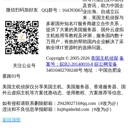
及资讯，助力中国企
微信扫码加好友
QQ群号：164393063
业出海。自成立以
来，美国主机侦探与
多家国外知名IT服务商建立合作关系，
提供了大量的美国服务器、国外云虚拟
主机租用等教程及评测，服务国内数十
万用户，有效的帮助国内企业解决了采
购全球IT资源时的选择问题。
Copyright © 2005-2026
美国主机侦探
备
案号：皖B2-20140010-8
皖公网安备
关注公众号
34010402700248号 地址 ：中国合肥金
寨路93号
美国主机侦探仅分享美国主机、美国服务器、香港服务器、国
外云虚拟主机等方案优惠动态、使用教程、方案推荐等信息。
如有侵权请联系删除邮箱：2942802716#qq.com（#改为@）
违法和不良信息举报邮箱：hzj#spiderltd.com（#改为@）
返回顶部