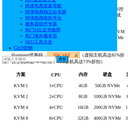
Hostinger提供了专门的Docker VPS模板，基于Ubuntu
跨境电商卖家导航
24.04，预装了docker-ce和docker-compose。用户只需在VPS控
跨境电商独立站专题
制面板中选择更换操作系统为Docker模板，系统会自动完成
跨境电商收款平台
Docker环境的安装，无需手动配置。
服务器软件专题
热门SSL证书推荐
Hostinger
VPS主机提供KVM 1、KVM 2、KVM 4和KVM
热门海外服务器
8四种方案，提供1-8CPU、4GB-32GB内存、50GB-400NVMe
SEO工具大全
硬盘、4TB-32TB流量，价格低至$5.84/月起。
GEO营销
Hostinger优惠码：
IDCSPY
（虚拟主机高达81%折
搜索
扣、云主机高达74%折扣，VPS主机高达73%折扣）
方案
内存
硬盘
CPU
KVM 1
1vCPU
4GB
50GB NVMe
KVM 2
2vCPU
8GB
100GB NVMe
KVM 4
4vCPU
16GB
200GB NVMe
KVM 8
8vCPU
32GB
400GB NVMe