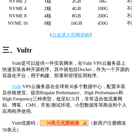
NVME 2
1核
2GB
50G
不
NVME 4
2核
4GB
100G
不
NVME 8
4核
8GB
200G
不
NVME 16
8核
16GB
450G
不
《
点击进入官网选购
》
三、Vultr
Vultr是可以提供一件安装脚本，在Vultr VPS云服务器上
快速安装各种开源程序。其中就包括Docker，作为一个开源的
容器化平台，用于构建、部署和管理应用程序。
Vultr
VPS云服务器在全球有30多个数据中心，配置丰富
且价格便宜。提供Regular Performance、High Performance和
High Frequency三种类型，低至$2.5/月，非常适合低流量网
站、博客、CMS、开发/测试环境、小型数据库等商业和个人
应用程序使用。
Vultr优惠码：
50美元优惠链接
（新用户注册赠送
50美元）