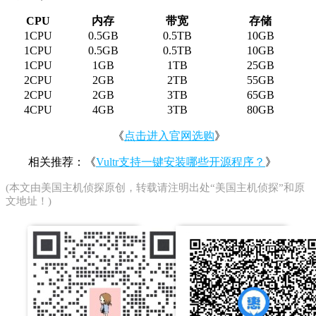
CPU
内存
带宽
存储
1CPU
0.5GB
0.5TB
10GB
1CPU
0.5GB
0.5TB
10GB
1CPU
1GB
1TB
25GB
2CPU
2GB
2TB
55GB
2CPU
2GB
3TB
65GB
4CPU
4GB
3TB
80GB
《
点击进入官网选购
》
相关推荐：《
Vultr支持一键安装哪些开源程序？
》
(本文由
美国主机侦探
原创，转载请注明出处“美国主机侦探”和原
文地址！)