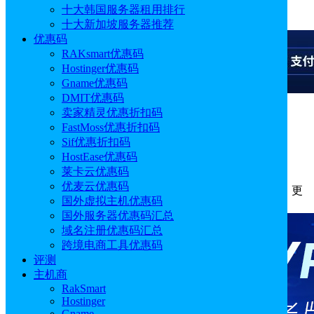
十大韩国服务器租用排行
广告
十大新加坡服务器推荐
优惠码
RAKsmart优惠码
Hostinger优惠码
Gname优惠码
DMIT优惠码
卖家精灵优惠折扣码
广告
FastMoss优惠折扣码
Sif优惠折扣码
支持一键安装Docker的VPS主机推荐
HostEase优惠码
莱卡云优惠码
优麦云优惠码
作者: Emily
分类:
主机
发布时间: 2026.05.25 18:12:30
更
国外虚拟主机优惠码
新于: 2026.05.28 18:39:40
国外服务器优惠码汇总
域名注册优惠码汇总
跨境电商工具优惠码
评测
主机商
RakSmart
Hostinger
Gname