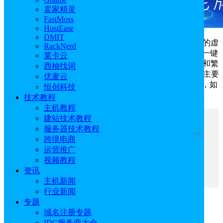
卖家精灵
FastMoss
HostEase
DMIT
Docker
是一个开源的容器化平台，基于操作系统层级的虚
RackNerd
拟化技术，将软件与其依赖项打包为容器。借助VPS主机一键
莱卡云
安装Docker，可快速搭建标准化容器环境，省去手动配置和繁
西柚找词
琐的步骤，能够有效降低部署难度、提升运维效率。本文主要
优麦云
为大家汇总推荐了支持一键安装Docker的VPS主机提供商，如
恒创科技
Hostinger、BlueHost、Vultr等，下面就一起来了解一下。
技术教程
主机教程
建站技术教程
文章目录
服务器技术教程
收起
跨境电商
运营推广
一、Hostinger
视频教程
二、BlueHost
资讯
三、Vultr
主机新闻
行业新闻
专题
一、Hostinger
域名注册专题
IDC服务商大全