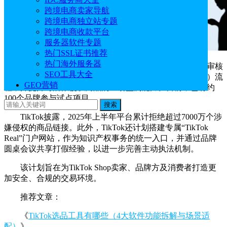
跨境电商卖家导航
跨境电商独立站专题
跨境电商收款平台
服务器软件专题
热门SSL证书推荐
热门海外服务器
据了解，该计划新增品牌验证模块，允许权利方直接审核
SEO工具大全
卖家提交的品牌授权信息，同时优化“通知与下架”（NTD）流
GEO营销
程，并提升对疑似侵权商品的主动监测能力。目前，已有约
100个品牌参与试点项目。
搜索
TikTok披露，2025年上半年平台累计拒绝超过7000万个涉
嫌侵权的商品链接。此外，TikTok还计划搭建专属“TikTok
Real”门户网站，作为知识产权事务的统一入口，并通过品牌
圆桌会议共享打假经验，以进一步完善主动执法机制。
该计划旨在为TikTok Shop卖家、品牌方及消费者打造更
加安全、合规的交易环境。
推荐文章：
《
TikTok选品工具有哪些（4大软件功能拆解与场景适
配）
》