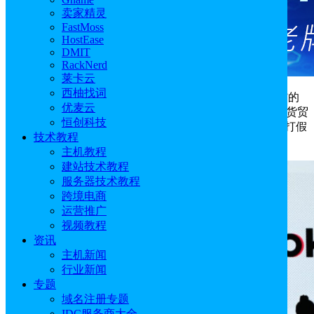
卖家精灵
FastMoss
HostEase
DMIT
RackNerd
莱卡云
西柚找词
5月27日消息，TikTok近日宣布推出名为“TikTok Real”的
优麦云
防伪及知识产权保护计划。在社交电商持续扩张、全球假货贸
恒创科技
易规模达到4670亿美元的背景下，TikTok进一步加大平台打假
技术教程
力度。
主机教程
建站技术教程
服务器技术教程
跨境电商
运营推广
视频教程
资讯
主机新闻
行业新闻
专题
域名注册专题
IDC服务商大全