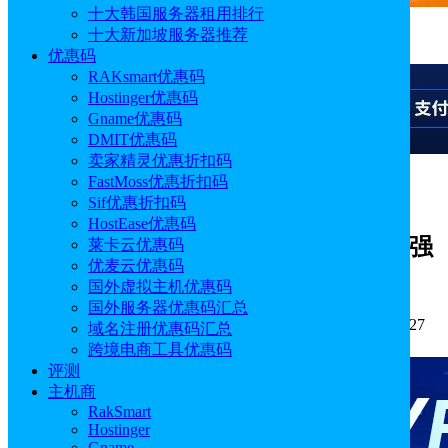
十大韩国服务器租用排行
十大新加坡服务器推荐
广告
优惠码
RAKsmart优惠码
Hostinger优惠码
Gname优惠码
DMIT优惠码
卖家精灵优惠折扣码
FastMoss优惠折扣码
广告
Sif优惠折扣码
HostEase优惠码
TikTok推出“TikTok Real”防伪计划 加强
莱卡云优惠码
优麦云优惠码
知识产权保护
国外虚拟主机优惠码
国外服务器优惠码汇总
作者: Alisa
分类:
跨境电商
发布时间: 2026.05.27 14:50:27
域名注册优惠码汇总
更新于: 2026.05.27 14:50:27
跨境电商工具优惠码
评测
主机商
RakSmart
Hostinger
Gname