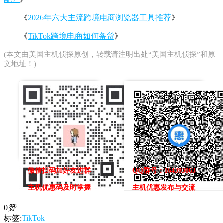
《
2026年六大主流跨境电商浏览器工具推荐
》
《
TikTok跨境电商如何备货
》
(本文由
美国主机侦探
原创，转载请注明出处“美国主机侦探”和原
文地址！)
微信扫码加好友进群
QQ群号：164393063
主机优惠码及时掌握
主机优惠发布与交流
0
赞
标签:
TikTok