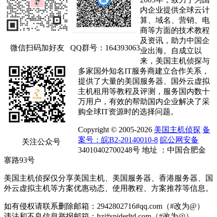
内企业提供全球云计
算、域名、营销、电
商等方面的技术教程
及资讯，助力中国企
微信扫码加好友
QQ群号：164393063
业出海。自成立以
来，美国主机侦探与
多家国外知名IT服务商建立合作关系，
提供了大量的美国服务器、国外云虚拟
主机租用等教程及评测，服务国内数十
万用户，有效的帮助国内企业解决了采
购全球IT资源时的选择问题。
Copyright © 2005-2026
美国主机侦探
备
案号：皖B2-20140010-8
皖公网安备
关注公众号
34010402700248号 地址 ：中国合肥金
寨路93号
美国主机侦探仅分享美国主机、美国服务器、香港服务器、国
外云虚拟主机等方案优惠动态、使用教程、方案推荐等信息。
如有侵权请联系删除邮箱：2942802716#qq.com（#改为@）
违法和不良信息举报邮箱：hzj#spiderltd.com（#改为@）