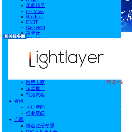
卖家精灵
FastMoss
HostEase
DMIT
RackNerd
莱卡云
相关服务商
西柚找词
优麦云
恒创科技
技术教程
主机教程
建站技术教程
服务器技术教程
论坛讨论
跨境电商
Lightlayer
运营推广
优惠码：
专属优惠链接
视频教程
访问官网
|
优惠活动
|
专题站
|
相关文章
资讯
服务商介绍：
主机新闻
Lightlayer是领先的二级电信增值服务提供商，专
行业新闻
业提供多个地区的轻量级云服务器、高配物理机和DDoS高防护
专题
服务。其基础设施遍布全球主要...
查看更多
域名注册专题
IDC服务商大全