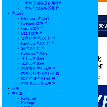
十大韩国服务器租用排行
十大新加坡服务器推荐
广告
优惠码
RAKsmart优惠码
Hostinger优惠码
Gname优惠码
DMIT优惠码
卖家精灵优惠折扣码
FastMoss优惠折扣码
广告
Sif优惠折扣码
HostEase优惠码
Lightlayer 6月促销！全线免费升级优化
莱卡云优惠码
优麦云优惠码
带宽 圣何塞E5独服仅$57 新加坡独服8折
国外虚拟主机优惠码
国外服务器优惠码汇总
作者: Aimee
分类:
优惠码
发布时间: 2026.05.27 16:14:02
域名注册优惠码汇总
更新于: 2026.06.26 18:37:54
跨境电商工具优惠码
评测
主机商
RakSmart
Hostinger
Gname