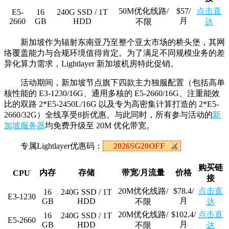
50M优化线路/
$57/
点击直
E5-
16
240G SSD / 1T
月
2660
GB
HDD
不限
达
新加坡作为辐射东南亚乃至整个亚太市场的桥头堡，其网
络覆盖能力与合规环境值得肯定。为了满足不同规模业务的差
异化算力需求，Lightlayer 新加坡机房特此促销。
活动期间，新加坡节点旗下四款主力独服配置（包括高单
核性能的 E3-1230/16G、通用多核的 E5-2660/16G、注重能效
比的双路 2*E5-2450L/16G 以及专为高密集计算打造的 2*E5-
2660/32G）全线享受8折优惠。与此同时，所有参与活动的
新
加坡服务器
均免费升级至 20M 优化带宽。
专属Lightlayer优惠码：
2026SG20OFF
购买链
内存
存储
带宽/月流量
价格
CPU
接
20M优化线路/
$78.4/
点击直
16
240G SSD / 1T
E3-1230
月
GB
HDD
不限
达
20M优化线路/
$102.4/
点击直
16
240G SSD / 1T
E5-2660
月
GB
HDD
不限
达