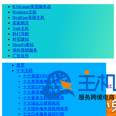
RAKsmart美国服务器
Hostinger主机
HostEase美国主机
卖家精灵
Vultr主机
科灯导航
外贸建站
Shopify建站
海外营销服务
广告合作
首页
十大主机
十大美国VPS排行推荐
十大美国服务器租用推荐
当前位置
：
首页
优惠码
Lightlayer 6月促销！全线免费升级优
十大双ISP住宅IP VPS
化带宽 圣何塞E5独服仅$57 新加坡独服8折
十大香港服务器租用推荐
十大香港主机租用推荐
十大域名注册商推荐
十大国外服务器租用推荐
十大日本服务器排行榜