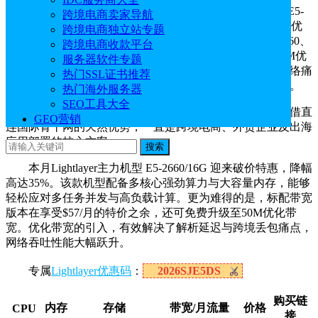
Lightlayer 6月独服特惠正式启幕，圣何塞
美国服务器
E5-
跨境电商卖家导航
2660/16G独服由原价$88暴降至$57/月，并免费升级至50M优
跨境电商独立站专题
化带宽；与此同时，新加坡服务器（涵盖E3-1230、E5-2660、
跨境电商收款平台
双路E5等主力配置）尊享8折特惠，且全线免费升级至20M优
服务器软件专题
化带宽。本次活动不仅直击价格底线，针对出海企业的网络痛
热门SSL证书推荐
点进行硬核升级，提供扎实的算力配置与极具诚意的价格。
热门海外服务器
SEO工具大全
作为全美乃至全球的科技与网络枢纽，圣何塞机房凭借直
GEO营销
连国际骨干网的天然优势，一直是跨境电商、外贸企业及出海
应用部署的核心方案。
搜索
本月Lightlayer主力机型 E5-2660/16G 迎来破价特惠，降幅
高达35%。该款机型配备多核心强劲算力与大容量内存，能够
轻松应对多任务并发与高负载计算。更为难得的是，标配带宽
版本在享受$57/月的特价之余，还可免费升级至50M优化带
宽。优化带宽的引入，有效解决了解析延迟与跨境丢包痛点，
网络吞吐性能大幅跃升。
专属
Lightlayer优惠码
：
2026SJE5DS
购买链
内存
存储
带宽/月流量
价格
CPU
接