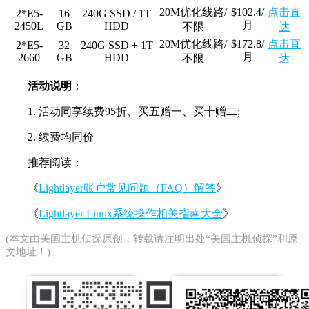
20M优化线路/
$102.4/
点击直
2*E5-
16
240G SSD / 1T
月
2450L
GB
HDD
不限
达
20M优化线路/
$172.8/
点击直
2*E5-
32
240G SSD + 1T
月
2660
GB
HDD
不限
达
活动说明
：
1. 活动同享续费95折、买五赠一、买十赠二;
2. 续费均同价
推荐阅读：
《
Lightlayer账户常见问题（FAQ）解答
》
《
Lightlayer Linux系统操作相关指南大全
》
(本文由
美国主机侦探
原创，转载请注明出处“美国主机侦探”和原
文地址！)