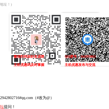
地址！)
微信扫码加好友进群
QQ群号：164393063
主机优惠码及时掌握
主机优惠发布与交流
02716#qq.com（#改为@）
坛
提问！