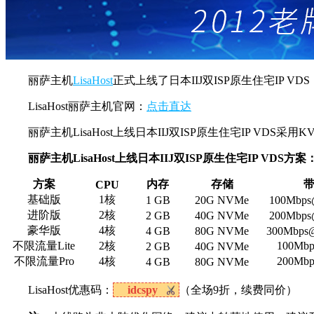
丽萨主机
LisaHost
正式上线了日本IIJ双ISP原生住宅IP VDS，
LisaHost丽萨主机官网：
点击直达
丽萨主机LisaHost上线日本IIJ双ISP原生住宅IP 
丽萨主机LisaHost上线日本IIJ双ISP原生住宅IP VDS方案
方案
内存
存储
CPU
基础版
1核
1 GB
20G NVMe
100Mbp
进阶版
2核
2 GB
40G NVMe
200Mbp
豪华版
4核
4 GB
80G NVMe
300Mbps
不限流量Lite
2核
100M
2 GB
40G NVMe
不限流量Pro
4核
200M
4 GB
80G NVMe
LisaHost优惠码：
idcspy
（全场9折，续费同价）