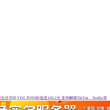
生住宅IP VDS 月付9折低至169.2元 支持解锁TikTok、Netflix等