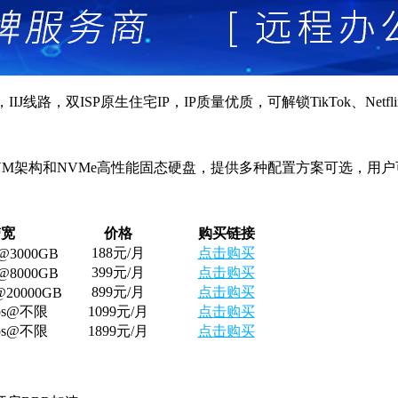
IIJ线路，双ISP原生住宅IP，IP质量优质，可解锁TikTok、Netfl
VDS采用KVM架构和NVMe高性能固态硬盘，提供多种配置方案可选，
：
带宽
价格
购买链接
188元/月
点击购买
s@3000GB
399元/月
点击购买
s@8000GB
899元/月
点击购买
@20000GB
bps@不限
1099元/月
点击购买
bps@不限
1899元/月
点击购买