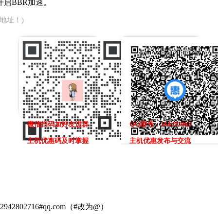
启BBR加速。
地址！)
微信扫码加好友进群
QQ群号：164393063
主机优惠码及时掌握
主机优惠发布与交流
02716#qq.com（#改为@）