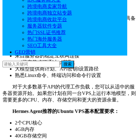
一、安装Hermes Agent前提条件
跨境电商卖家导航
跨境电商独立站专题
在Ubuntu VPS上安装Hermes Agent之前，请确保您已具备
跨境电商收款平台
以下条件：
服务器软件专题
热门SSL证书推荐
Ubuntu 22.04 LTS或Ubuntu 24.04 LTS VPS
热门海外服务器
通过SSH访问服务器
SEO工具大全
具有sudo权限的用户
GEO营销
来自服务器的稳定互联网连接
curl已安装或可通过apt获取。
搜索
大模型提供商计划、API密钥l设置路径
熟悉Linux命令、终端访问和命令行设置
对于大多数基于API的代理工作负载，您可以从适中的服
务器资源开始。如果您计划在同一台VPS上运行本地模型，则
需要更多的CPU、内存、存储空间和更大的资源余量。
Hermes Agent推荐的Ubuntu VPS基本配置要求：
2个CPU核心
4GB内存
40GB存储空间