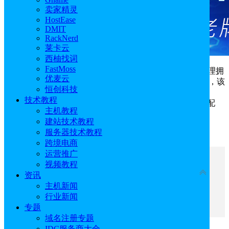
卖家精灵
HostEase
DMIT
RackNerd
莱卡云
西柚找词
FastMoss
在Ubuntu VPS上安装Hermes Agent，可以让您的AI代理拥
优麦云
有一个服务器，即使在您的笔记本电脑或终端会话关闭后，该
恒创科技
服务器仍会保持在线状态。本文将为大家介绍在
BlueHost
技术教程
Ubuntu VPS上安装Hermes Agent，从服务器准备到安装、配
主机教程
置，系统地为用户介绍详细的教程。
建站技术教程
服务器技术教程
点击进入：
BlueHost官网
跨境电商
运营推广
文章目录
视频教程
收起
资讯
主机新闻
一、安装Hermes Agent前提条件
行业新闻
二、BlueHost Ubuntu VPS安装Hermes Agent
专题
域名注册专题
IDC服务商大全