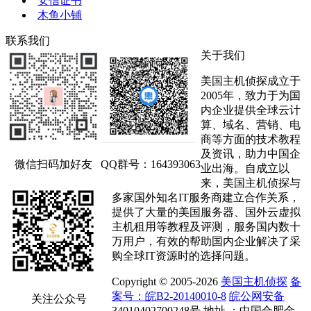
安信证书
木鱼小铺
联系我们
关于我们
美国主机侦探成立于
2005年，致力于为国
内企业提供全球云计
算、域名、营销、电
商等方面的技术教程
及资讯，助力中国企
微信扫码加好友
QQ群号：164393063
业出海。自成立以
来，美国主机侦探与
多家国外知名IT服务商建立合作关系，
提供了大量的美国服务器、国外云虚拟
主机租用等教程及评测，服务国内数十
万用户，有效的帮助国内企业解决了采
购全球IT资源时的选择问题。
Copyright © 2005-2026
美国主机侦探
备
案号：皖B2-20140010-8
皖公网安备
关注公众号
34010402700248号 地址 ：中国合肥金