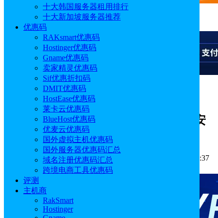
十大韩国服务器租用排行
十大新加坡服务器推荐
广告
优惠码
RAKsmart优惠码
Hostinger优惠码
Gname优惠码
卖家精灵优惠码
Sif优惠折扣码
DMIT优惠码
广告
HostEase优惠码
莱卡云优惠码
BlueHost教程：如何在Ubuntu VPS上安
BlueHost优惠码
优麦云优惠码
装Hermes Agent
国外虚拟主机优惠码
国外服务器优惠码汇总
作者: Emily
分类:
主机教程
发布时间: 2026.06.15 17:49:37
域名注册优惠码汇总
更新于: 2026.06.15 17:49:37
跨境电商工具优惠码
评测
主机商
RakSmart
Hostinger
Gname