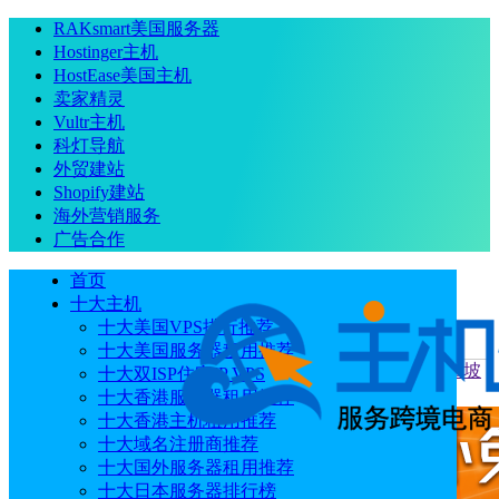
RAKsmart美国服务器
Hostinger主机
HostEase美国主机
卖家精灵
Vultr主机
科灯导航
外贸建站
Shopify建站
海外营销服务
广告合作
首页
十大主机
十大美国VPS排行推荐
十大美国服务器租用推荐
当前位置
：
首页
评测
新加坡VPS质量好吗？HostKvm新加坡
十大双ISP住宅IP VPS
VPS速度和性能评测
十大香港服务器租用推荐
十大香港主机租用推荐
十大域名注册商推荐
十大国外服务器租用推荐
十大日本服务器排行榜