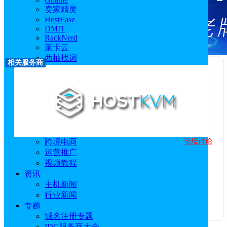
卖家精灵
HostEase
DMIT
RackNerd
莱卡云
西柚找词
相关服务商
FastMoss
优麦云
恒创科技
技术教程
主机教程
建站技术教程
服务器技术教程
论坛讨论
跨境电商
HostKvm
运营推广
优惠码：
hostkvm
视频教程
访问官网
|
优惠活动
|
相关文章
资讯
服务商介绍：
主机新闻
HostKvm创办于2013年的品牌，主要提供中国香
行业新闻
港、日本、新加坡、美国等地区KVM架构的大带宽VPS主机及
专题
服务器产品，线路均为优秀的国内...
查看更多
域名注册专题
IDC服务商大全