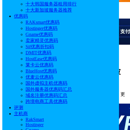
十大韩国服务器租用排行
十大新加坡服务器推荐
广告
优惠码
RAKsmart优惠码
Hostinger优惠码
Gname优惠码
卖家精灵优惠码
Sif优惠折扣码
DMIT优惠码
广告
HostEase优惠码
莱卡云优惠码
新加坡VPS质量好吗？HostKvm新加坡
BlueHost优惠码
优麦云优惠码
VPS速度和性能评测
国外虚拟主机优惠码
国外服务器优惠码汇总
作者: sonya
分类:
评测
发布时间: 2022.04.22 11:38:41
更
域名注册优惠码汇总
新于: 2025.04.27 13:04:47
跨境电商工具优惠码
评测
主机商
RakSmart
Hostinger
Gname