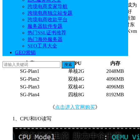
新加坡VPS因免备案、速度快和价格便宜等众所优势成为
跨境电商卖家导航
国内外用户尤其是亚洲用户的青睐。那么新加坡VPS质量好
跨境电商独立站专题
吗？知名主机商
HostKvm
提供新加坡VPS主机，HostKvm新加
跨境电商收款平台
坡VPS采用CN2、PCCW、Singtel等BGP网路，适合主要对东
服务器软件专题
南亚地区的业务，兼顾亚太地区。本文为大家评测下HostKvm
热门SSL证书推荐
新加坡VPS速度和性能，评测数据仅供参考。
热门海外服务器
SEO工具大全
HostKvm优惠码：
hostkvm
GEO营销
方案
CPU
内存
搜索
SG-Plan1
单核2G
2048MB
SG-Plan2
双核4G
4096MB
SG-Plan3
双核4G
4096MB
SG-Plan4
四核8G
8192MB
《
点击进入官网购买
》
1、CPU和I/O读写