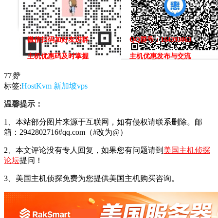
微信扫码加好友进群
QQ群号：164393063
主机优惠码及时掌握
主机优惠发布与交流
77
赞
标签:
HostKvm
新加坡vps
温馨提示：
1、本站部分图片来源于互联网，如有侵权请联系删除。邮
箱：2942802716#qq.com（#改为@）
2、本文评论没有专人回复，如果您有问题请到
美国主机侦探
论坛
提问！
3、美国主机侦探免费为您提供美国主机购买咨询。