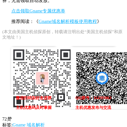
券，无需领取自动发放。
点击领取Gname专属优惠券
推荐阅读：《
Gname域名解析模板使用教程
》
(本文由
美国主机侦探
原创，转载请注明出处“美国主机侦探”和原
文地址！)
微信扫码加好友进群
QQ群号：164393063
主机优惠码及时掌握
主机优惠发布与交流
72
赞
标签:
Gname
域名解析