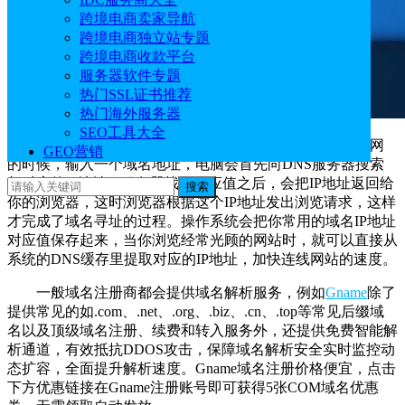
跨境电商卖家导航
跨境电商独立站专题
跨境电商收款平台
服务器软件专题
热门SSL证书推荐
热门海外服务器
SEO工具大全
域名解析通过DNS（域名解析服务器）完成，通常上网
GEO营销
的时候，输入一个域名地址，电脑会首先向DNS服务器搜索
相对应的IP地址，服务器找到对应值之后，会把IP地址返回给
搜索
你的浏览器，这时浏览器根据这个IP地址发出浏览请求，这样
才完成了域名寻址的过程。操作系统会把你常用的域名IP地址
对应值保存起来，当你浏览经常光顾的网站时，就可以直接从
系统的DNS缓存里提取对应的IP地址，加快连线网站的速度。
一般域名注册商都会提供域名解析服务，例如
Gname
除了
提供常见的如.com、.net、.org、.biz、.cn、.top等常见后缀域
名以及顶级域名注册、续费和转入服务外，还提供免费智能解
析通道，有效抵抗DDOS攻击，保障域名解析安全实时监控动
态扩容，全面提升解析速度。Gname域名注册价格便宜，点击
下方优惠链接在Gname注册账号即可获得5张COM域名优惠