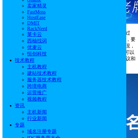
卖家精灵
FastMoss
HostEase
DMIT
RackNerd
域名解析是指通过DNS服务器将域名转换成IP地址的过
莱卡云
程。域名是为了方便记忆而专门建立的一套地址转换系统，要
西柚找词
访问一台的服务器的互联网，最终还必须通过IP地址来实现，
优麦云
域名和IP地址相互对应。
通过将域名解析为IP地址，用户可以
恒创科技
轻松访问到对应的网站或服务，而无需关心复杂的网络协议和
技术教程
IP地址细节。
主机教程
建站技术教程
服务器技术教程
跨境电商
运营推广
视频教程
资讯
主机新闻
行业新闻
专题
域名注册专题
IDC服务商大全