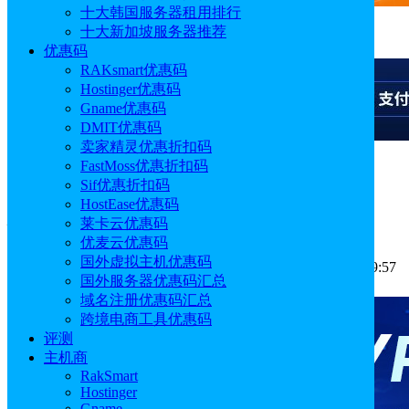
十大韩国服务器租用排行
十大新加坡服务器推荐
广告
优惠码
RAKsmart优惠码
Hostinger优惠码
Gname优惠码
DMIT优惠码
卖家精灵优惠折扣码
FastMoss优惠折扣码
广告
Sif优惠折扣码
HostEase优惠码
什么是域名解析?如何进行域名解析?
莱卡云优惠码
优麦云优惠码
国外虚拟主机优惠码
作者: Aimee
分类:
运营推广
发布时间: 2023.10.09 13:59:57
国外服务器优惠码汇总
更新于: 2026.05.09 13:56:07
域名注册优惠码汇总
跨境电商工具优惠码
评测
主机商
RakSmart
Hostinger
Gname