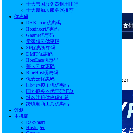
十大韩国服务器租用排行
广告
十大新加坡服务器推荐
优惠码
RAKsmart优惠码
Hostinger优惠码
Gname优惠码
卖家精灵优惠码
Sif优惠折扣码
广告
DMIT优惠码
HostEase优惠码
外贸网站域名怎么选择？
莱卡云优惠码
BlueHost优惠码
优麦云优惠码
作者: Aimee
分类:
运营推广
发布时间: 2024.03.21 11:33:41
国外虚拟主机优惠码
更新于: 2026.05.09 16:06:02
国外服务器优惠码汇总
域名注册优惠码汇总
跨境电商工具优惠码
评测
主机商
RakSmart
Hostinger
Gname