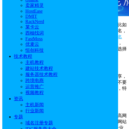
卖家精灵
HostEase
DMIT
RackNerd
在选择外贸网站的域名时，需要考虑多方面的因素，比如
莱卡云
考虑到目标市场的文化和语言习惯，可以选择使用国际域名，
西柚找词
例如如果目标市场是特定国家，可以选择该国家的
顶级域名
FastMoss
（如.us），但如果是针对全球市场，则建议使用.com域名，
优麦云
因为它更为通用和国际化。本文还整理一些外贸网站域名选择
恒创科技
时需要注意的其它问题，以供参考。
技术教程
主机教程
一、简短易记
建站技术教程
服务器技术教程
外贸网站的域名应该简短、易记，方便用户输入和分享，
跨境电商
避免使用过长、复杂或难以拼写的单词或缩写。同时尽量不要
运营推广
在域名中使用连字符或数字，因为这些元素容易造成混淆，特
视频教程
别是在口头传播时容易出错。
资讯
主机新闻
二、相关性
行业新闻
可在域名中使用与网站内容相关的关键词，有助于提高网
专题
站在搜索引擎中的排名。例如，一个销售家居用品的外贸网站
域名注册专题
可以选择包含“home”、“furniture”等关键词的域名。如果企业
IDC服务商大全