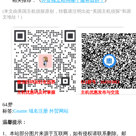
相关推荐：《
外贸独立站用哪个服务器好？
》
(本文由
美国主机侦探
原创，转载请注明出处“美国主机侦探”和原
文地址！)
微信扫码加好友进群
QQ群号：164393063
主机优惠码及时掌握
主机优惠发布与交流
64
赞
标签:
Gname
域名注册
外贸网站
温馨提示：
1、本站部分图片来源于互联网，如有侵权请联系删除。邮