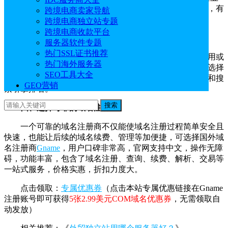
已经拥有一定的品牌知名度，可以将品牌名称融入域名中，有
跨境电商卖家导航
助于提升品牌形象，增加用户对网站的信任度。
跨境电商独立站专题
跨境电商收款平台
三、域名查询
服务器软件专题
热门SSL证书推荐
在注册域名之前，最好检查一下该域名的是否已被使用或
热门海外服务器
者是否侵犯任何商标或版权等，避免法律风险。另外建议选择
SEO工具大全
一个打算长期使用的域名，频繁更换域名会影响品牌形象和搜
GEO营销
索引擎排名。
搜索
四、选择可靠的域名注册商
一个可靠的域名注册商不仅能使域名注册过程简单安全且
快速，也能让后续的域名续费、管理等加便捷，可选择国外域
名注册商
Gname
，用户口碑非常高，官网支持中文，操作无障
碍，功能丰富，包含了域名注册、查询、续费、解析、交易等
一站式服务，价格实惠，折扣力度大。
点击领取：
专属优惠券
（点击本站专属优惠链接在Gname
注册账号即可获得
5张2.99美元COM域名优惠券
，无需领取自
动发放）