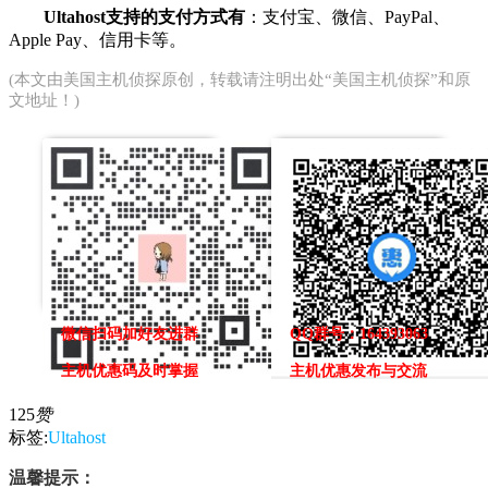
Ultahost支持的支付方式有
：支付宝、微信、PayPal、
Apple Pay、信用卡等。
(本文由
美国主机侦探
原创，转载请注明出处“美国主机侦探”和原
文地址！)
微信扫码加好友进群
QQ群号：164393063
主机优惠码及时掌握
主机优惠发布与交流
125
赞
标签:
Ultahost
温馨提示：