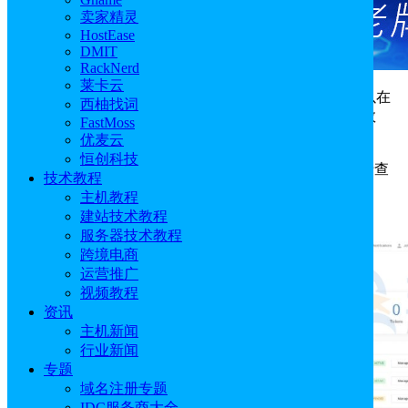
卖家精灵
HostEase
DMIT
RackNerd
莱卡云
Ultahost
主机后期续费或者是未支付的账单，都是可以在
西柚找词
后台统一看到的，Ultahost客户区域会有提示未付发票的数
FastMoss
量，选择之后统一付款即可，具体的操作流程如下：
优麦云
恒创科技
登录Ultahost后台（
https://ultahost.com/
）可以点击该卡查
技术教程
看所有发票，也可以导航到侧边栏菜单中的 Billing > My
主机教程
Invoices：
建站技术教程
服务器技术教程
跨境电商
运营推广
视频教程
资讯
主机新闻
行业新闻
专题
域名注册专题
IDC服务商大全