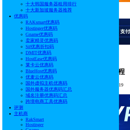
十大韩国服务器租用排行
十大新加坡服务器推荐
广告
优惠码
RAKsmart优惠码
Hostinger优惠码
Gname优惠码
卖家精灵优惠码
Sif优惠折扣码
DMIT优惠码
广告
HostEase优惠码
莱卡云优惠码
Ultahost主机账户检查支付发票数量教程
BlueHost优惠码
优麦云优惠码
国外虚拟主机优惠码
作者: Alisa
分类:
主机教程
发布时间: 2024.06.13 17:33:19
国外服务器优惠码汇总
更新于: 2024.06.13 17:33:19
域名注册优惠码汇总
跨境电商工具优惠码
评测
主机商
RakSmart
Hostinger
Gname