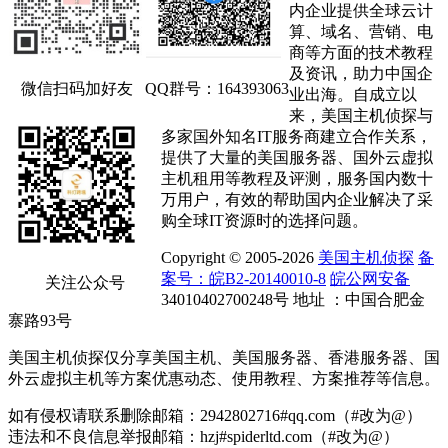
内企业提供全球云计
算、域名、营销、电
商等方面的技术教程
及资讯，助力中国企
微信扫码加好友
QQ群号：164393063
业出海。自成立以
来，美国主机侦探与
多家国外知名IT服务商建立合作关系，
提供了大量的美国服务器、国外云虚拟
主机租用等教程及评测，服务国内数十
万用户，有效的帮助国内企业解决了采
购全球IT资源时的选择问题。
Copyright © 2005-2026
美国主机侦探
备
案号：皖B2-20140010-8
皖公网安备
关注公众号
34010402700248号 地址 ：中国合肥金
寨路93号
美国主机侦探仅分享美国主机、美国服务器、香港服务器、国
外云虚拟主机等方案优惠动态、使用教程、方案推荐等信息。
如有侵权请联系删除邮箱：2942802716#qq.com（#改为@）
违法和不良信息举报邮箱：hzj#spiderltd.com（#改为@）