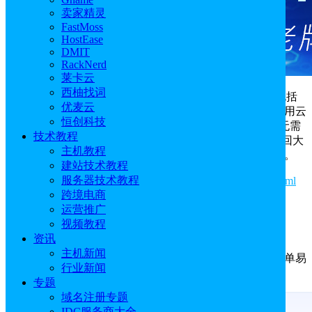
卖家精灵
FastMoss
HostEase
DMIT
RackNerd
莱卡云
西柚找词
UCloud
针对香港云服务器推出特惠活动，这次活动包括
优麦云
香港轻量应用云主机、香港轻量应用云主机、香港轻量应用云
恒创科技
主机和香港裸金属方案，全场低至1折起。香港云服务器无需
技术教程
ICP 备案，即开即用，开发、测试、业务一键上线；香港回大
主机教程
陆优化线路，运营商骨干网络，实现海内外全域高速互访。
建站技术教程
服务器技术教程
活动地址：
https://www.ucloud.cn/site/active/hk-global.html
跨境电商
活动时间：即日起至2024年9月30日
运营推广
视频教程
1、香港轻量应用云主机活动方案
资讯
主机新闻
提供高带宽流量包，打包计算、存储及网络资源，简单易
行业新闻
用。
专题
域名注册专题
IDC服务商大全