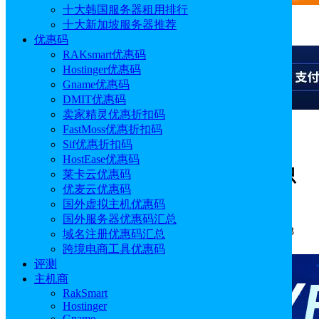
十大韩国服务器租用排行
十大新加坡服务器推荐
广告
优惠码
RAKsmart优惠码
Hostinger优惠码
Gname优惠码
DMIT优惠码
卖家精灵优惠折扣码
FastMoss优惠折扣码
广告
Sif优惠折扣码
HostEase优惠码
UCloud香港云服务器全场1折起 最低只
莱卡云优惠码
优麦云优惠码
需93元/年
国外虚拟主机优惠码
国外服务器优惠码汇总
作者: sonya
分类:
优惠码
发布时间: 2024.07.31 15:56:33
域名注册优惠码汇总
更新于: 2024.07.31 15:56:33
跨境电商工具优惠码
评测
主机商
RakSmart
Hostinger
Gname