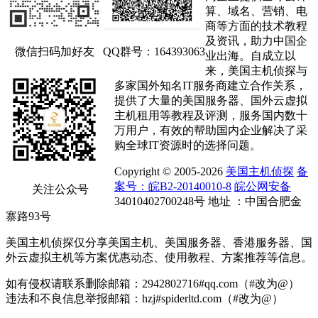
算、域名、营销、电
商等方面的技术教程
及资讯，助力中国企
微信扫码加好友
QQ群号：164393063
业出海。自成立以
来，美国主机侦探与
多家国外知名IT服务商建立合作关系，
提供了大量的美国服务器、国外云虚拟
主机租用等教程及评测，服务国内数十
万用户，有效的帮助国内企业解决了采
购全球IT资源时的选择问题。
Copyright © 2005-2026
美国主机侦探
备
案号：皖B2-20140010-8
皖公网安备
关注公众号
34010402700248号 地址 ：中国合肥金
寨路93号
美国主机侦探仅分享美国主机、美国服务器、香港服务器、国
外云虚拟主机等方案优惠动态、使用教程、方案推荐等信息。
如有侵权请联系删除邮箱：2942802716#qq.com（#改为@）
违法和不良信息举报邮箱：hzj#spiderltd.com（#改为@）