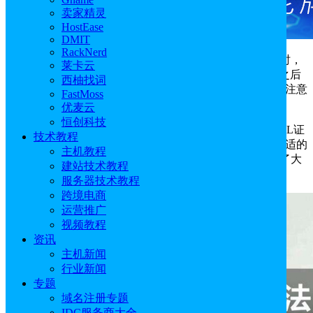
卖家精灵
HostEase
DMIT
RackNerd
如何挑选合适的
SSL证书
进行购买？在挑选SSL证书时，
莱卡云
商家首先要明确自己网站的定位，选择权威的CA机构，之后
西柚找词
需要根据保护的网站个数选择相应的域名证书，最后还要注意
FastMoss
SSL证书类型的选择和购买预算的问题。
优麦云
恒创科技
在百度、谷歌等浏览器的大力推进下，给网站部署SSL证
技术教程
书已经成为站长们的必经之路。而在这之前如何购买到合适的
主机教程
SSL证书成为了一道难题，因为琳琅满目的SSL证书扰乱了大
建站技术教程
家的视线，今天把方法分享给大家。
服务器技术教程
跨境电商
运营推广
视频教程
资讯
主机新闻
行业新闻
专题
域名注册专题
IDC服务商大全