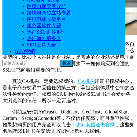
跨境电商卖家导航
跨境电商独立站专题
跨境电商收款平台
服务器软件专题
热门SSL证书推荐
热门海外服务器
首先要明确自己网站的定位。由于大家的业务不同，各自
SEO工具大全
的网站类型也是不尽相同，所以一定要弄清楚自己网站是什么
GEO营销
类型的，比如个人站还是企业站，是普通的企业站还是电子商
务类或银行金融等机构等，这些再接下来如何购买到合适的
搜索
SSL证书起着很重要的作用。
其次CA机构一定要选权威的。
CA机构
即证书授权中心，
是电子商务交易中受信任的第三方，承担公钥体系中公钥的合
法性检验的责任。权威的CA机构颁发的SSL证书才会受到各
大浏览器的信任，所以一定要选对。
例如速安信(AnTrust)、DigiCert、GeoTrust、GlobalSign、
Certum、Sectigo(Comodo)等，不仅信任度高，而且兼容性强，
如果想购买的用户完全可以点击：
访问安信证书官网
，这些知
名品牌SSL证书在安信证书官网上都可以找到。