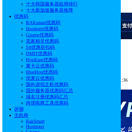
十大韩国服务器租用排行
广告
十大新加坡服务器推荐
优惠码
RAKsmart优惠码
Hostinger优惠码
Gname优惠码
卖家精灵优惠码
Sif优惠折扣码
广告
DMIT优惠码
HostEase优惠码
如何挑选合适的SSL证书进行购买
莱卡云优惠码
BlueHost优惠码
优麦云优惠码
作者: idcspy
分类:
运营推广
发布时间: 2019.12.27 14:01:36
国外虚拟主机优惠码
更新于: 2026.04.28 18:10:01
国外服务器优惠码汇总
域名注册优惠码汇总
跨境电商工具优惠码
评测
主机商
RakSmart
Hostinger
Gname