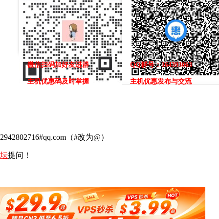
微信扫码加好友进群
QQ群号：164393063
主机优惠码及时掌握
主机优惠发布与交流
02716#qq.com（#改为@）
坛
提问！