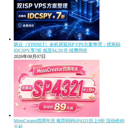
荫云（YINNET）全机房双ISP VPS方案整理：优惠码
IDCSPY享7折 低至$4.20/月 续费同价
2026年08月07日
MossCreator四周年庆 推荐码码SP4321折上9折 活动价89
元起