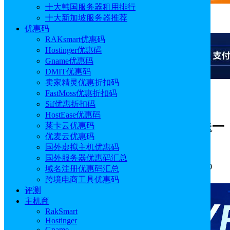
十大韩国服务器租用排行
十大新加坡服务器推荐
广告
优惠码
RAKsmart优惠码
Hostinger优惠码
Gname优惠码
DMIT优惠码
卖家精灵优惠折扣码
FastMoss优惠折扣码
广告
Sif优惠折扣码
HostEase优惠码
Krypt新年优惠活动 美国服务器买一送一
莱卡云优惠码
优麦云优惠码
美国云服务器八折促销
国外虚拟主机优惠码
国外服务器优惠码汇总
作者: sonya
分类:
优惠码
发布时间: 2023.01.31 10:56:40
域名注册优惠码汇总
更新于: 2023.04.27 10:46:23
跨境电商工具优惠码
评测
主机商
RakSmart
Hostinger
Gname