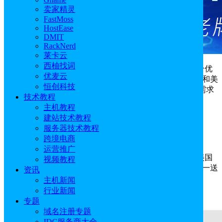
卖家精灵
FastMoss
HostEase
DMIT
RackNerd
莱卡云
西柚找词
新春佳节之际，美国主机商Krypt这次特别准备了两个优
优麦云
惠伴随各位庆祝中国新年，活动包括
美国服务器
买一送一和美
恒创科技
国云服务器八折促销，这次活动一直持续到2月20日，有需求
技术教程
的小伙伴可以赶快入手。
主机教程
建站技术教程
一、Krypt美国服务器买一送一
服务器技术教程
Krypt活动优惠码：
BOGO23RABBIT
跨境电商
运营推广
这次Krypt美国服务器买一送一有美国加州洛杉矶、美国
视频教程
加州圣何塞和美国纽约机房，使用上述优惠码可以享受买一送
资讯
一。
主机新闻
行业新闻
专题
域名注册专题
IDC服务商大全