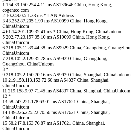
1 154.39.150.254 4.11 ms AS139646 China, Hong Kong,
cogentco.com
2 10.249.0.5 1.33 ms * LAN Address
3 43.252.87.205 1.99 ms AS10099 China, Hong Kong,
ChinaUnicom
4 61.14.201.109 35.41 ms * China, Hong Kong, ChinaUnicom
5 202.77.23.157 35.10 ms AS10099 China, Hong Kong,
ChinaUnicom
6 218.105.11.89 44.38 ms AS9929 China, Guangdong, Guangzhou,
ChinaUnicom
7 218.105.2.129 35.78 ms AS9929 China, Guangdong,
Guangzhou, ChinaUnicom
8 *
9 218.105.2.150 70.16 ms AS9929 China, Shanghai, ChinaUnicom
10 219.158.113.153 72.60 ms AS4837 China, Shanghai,
ChinaUnicom
11 219.158.9.97 71.45 ms AS4837 China, Shanghai, ChinaUnicom
12 *
13 58.247.221.178 63.01 ms AS17621 China, Shanghai,
ChinaUnicom
14 139.226.225.22 70.56 ms AS17621 China, Shanghai,
ChinaUnicom
15 58.247.8.153 76.87 ms AS17621 China, Shanghai,
ChinaUnicom