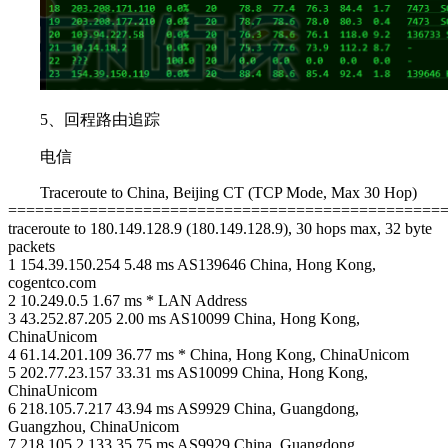
5、回程路由追踪
电信
Traceroute to China, Beijing CT (TCP Mode, Max 30 Hop)
================================================
traceroute to 180.149.128.9 (180.149.128.9), 30 hops max, 32 byte
packets
1 154.39.150.254 5.48 ms AS139646 China, Hong Kong,
cogentco.com
2 10.249.0.5 1.67 ms * LAN Address
3 43.252.87.205 2.00 ms AS10099 China, Hong Kong,
ChinaUnicom
4 61.14.201.109 36.77 ms * China, Hong Kong, ChinaUnicom
5 202.77.23.157 33.31 ms AS10099 China, Hong Kong,
ChinaUnicom
6 218.105.7.217 43.94 ms AS9929 China, Guangdong,
Guangzhou, ChinaUnicom
7 218.105.2.133 35.75 ms AS9929 China, Guangdong,