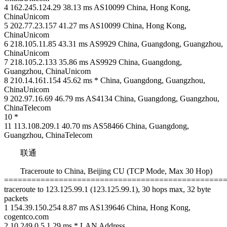
4 162.245.124.29 38.13 ms AS10099 China, Hong Kong,
ChinaUnicom
5 202.77.23.157 41.27 ms AS10099 China, Hong Kong,
ChinaUnicom
6 218.105.11.85 43.31 ms AS9929 China, Guangdong, Guangzhou,
ChinaUnicom
7 218.105.2.133 35.86 ms AS9929 China, Guangdong,
Guangzhou, ChinaUnicom
8 210.14.161.154 45.62 ms * China, Guangdong, Guangzhou,
ChinaUnicom
9 202.97.16.69 46.79 ms AS4134 China, Guangdong, Guangzhou,
ChinaTelecom
10 *
11 113.108.209.1 40.70 ms AS58466 China, Guangdong,
Guangzhou, ChinaTelecom
联通
Traceroute to China, Beijing CU (TCP Mode, Max 30 Hop)
================================================
traceroute to 123.125.99.1 (123.125.99.1), 30 hops max, 32 byte
packets
1 154.39.150.254 8.87 ms AS139646 China, Hong Kong,
cogentco.com
2 10.249.0.5 1.29 ms * LAN Address