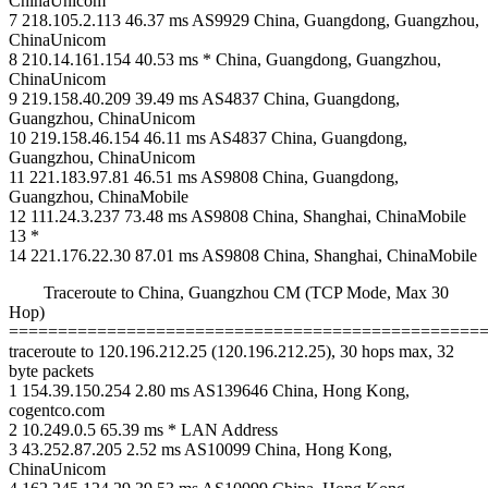
ChinaUnicom
7 218.105.2.113 46.37 ms AS9929 China, Guangdong, Guangzhou,
ChinaUnicom
8 210.14.161.154 40.53 ms * China, Guangdong, Guangzhou,
ChinaUnicom
9 219.158.40.209 39.49 ms AS4837 China, Guangdong,
Guangzhou, ChinaUnicom
10 219.158.46.154 46.11 ms AS4837 China, Guangdong,
Guangzhou, ChinaUnicom
11 221.183.97.81 46.51 ms AS9808 China, Guangdong,
Guangzhou, ChinaMobile
12 111.24.3.237 73.48 ms AS9808 China, Shanghai, ChinaMobile
13 *
14 221.176.22.30 87.01 ms AS9808 China, Shanghai, ChinaMobile
Traceroute to China, Guangzhou CM (TCP Mode, Max 30
Hop)
================================================
traceroute to 120.196.212.25 (120.196.212.25), 30 hops max, 32
byte packets
1 154.39.150.254 2.80 ms AS139646 China, Hong Kong,
cogentco.com
2 10.249.0.5 65.39 ms * LAN Address
3 43.252.87.205 2.52 ms AS10099 China, Hong Kong,
ChinaUnicom