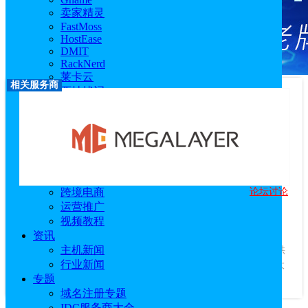
卖家精灵
FastMoss
HostEase
DMIT
RackNerd
莱卡云
相关服务商
西柚找词
优麦云
恒创科技
技术教程
主机教程
建站技术教程
服务器技术教程
论坛讨论
跨境电商
Megalayer
运营推广
优惠码：
专属优惠链接
视频教程
访问官网
|
优惠活动
|
专题站
|
相关文章
资讯
服务商介绍：
主机新闻
Megalayer是一家新晋的服务器租用品牌商，提供
行业新闻
美国服务器、香港服务器、美国/香港站群服务器、美国/香港大
专题
带宽服务器租用等。...
查看更多
域名注册专题
IDC服务商大全