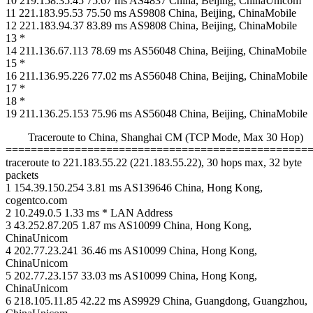
10 219.158.35.45 75.67 ms AS4837 China, Beijing, ChinaUnicom
11 221.183.95.53 75.50 ms AS9808 China, Beijing, ChinaMobile
12 221.183.94.37 83.89 ms AS9808 China, Beijing, ChinaMobile
13 *
14 211.136.67.113 78.69 ms AS56048 China, Beijing, ChinaMobile
15 *
16 211.136.95.226 77.02 ms AS56048 China, Beijing, ChinaMobile
17 *
18 *
19 211.136.25.153 75.96 ms AS56048 China, Beijing, ChinaMobile
Traceroute to China, Shanghai CM (TCP Mode, Max 30 Hop)
================================================
traceroute to 221.183.55.22 (221.183.55.22), 30 hops max, 32 byte
packets
1 154.39.150.254 3.81 ms AS139646 China, Hong Kong,
cogentco.com
2 10.249.0.5 1.33 ms * LAN Address
3 43.252.87.205 1.87 ms AS10099 China, Hong Kong,
ChinaUnicom
4 202.77.23.241 36.46 ms AS10099 China, Hong Kong,
ChinaUnicom
5 202.77.23.157 33.03 ms AS10099 China, Hong Kong,
ChinaUnicom
6 218.105.11.85 42.22 ms AS9929 China, Guangdong, Guangzhou,