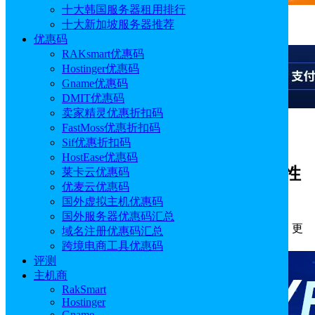
十大韩国服务器租用排行
十大新加坡服务器推荐
广告
优惠码
RAKsmart优惠码
Hostinger优惠码
Gname优惠码
DMIT优惠码
卖家精灵优惠折扣码
FastMoss优惠折扣码
广告
Sif优惠折扣码
HostEase优惠码
Megalayer新加坡VPS优化线路速度和性
莱卡云优惠码
优麦云优惠码
能测评
国外虚拟主机优惠码
国外服务器优惠码汇总
作者: sonya
分类:
评测
发布时间: 2021.10.20 11:50:42
更
域名注册优惠码汇总
新于: 2022.01.24 18:28:14
跨境电商工具优惠码
评测
主机商
RakSmart
Hostinger
Gname