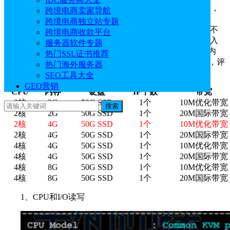
知名主机商
Megalayer
近几年一直在不断丰富产品方案，
跨境电商卖家导航
近期刚刚上线了第四个数据中心——新加坡机房，目前
跨境电商独立站专题
Megalayer新加坡机房提供新加坡服务器和新加坡VPS两种不
跨境电商收款平台
同方案。那么Megalayer新加坡VPS怎么样？小编第一时间入
服务器软件专题
手了一台Megalayer新加坡VPS方案，配置为2核CPU、4G内
热门SSL证书推荐
存、50G SSD硬盘、优化带宽，本文将为大家简单评测下，评
热门海外服务器
测数据仅供参考。
SEO工具大全
GEO营销
CPU
内存
硬盘
IP个数
带宽
2核
2G
50G SSD
1个
10M优化带宽
搜索
2核
2G
50G SSD
1个
20M国际带宽
2核
4G
50G SSD
1个
10M优化带宽
2核
4G
50G SSD
1个
20M国际带宽
4核
4G
50G SSD
1个
10M优化带宽
4核
4G
50G SSD
1个
20M国际带宽
4核
8G
50G SSD
1个
10M优化带宽
4核
8G
50G SSD
1个
20M国际带宽
1、CPU和I/O读写