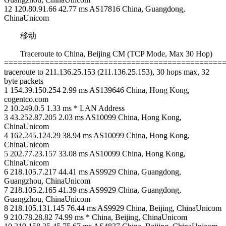
12 120.80.91.66 42.77 ms AS17816 China, Guangdong,
ChinaUnicom
移动
Traceroute to China, Beijing CM (TCP Mode, Max 30 Hop)
================================================
traceroute to 211.136.25.153 (211.136.25.153), 30 hops max, 32
byte packets
1 154.39.150.254 2.99 ms AS139646 China, Hong Kong,
cogentco.com
2 10.249.0.5 1.33 ms * LAN Address
3 43.252.87.205 2.03 ms AS10099 China, Hong Kong,
ChinaUnicom
4 162.245.124.29 38.94 ms AS10099 China, Hong Kong,
ChinaUnicom
5 202.77.23.157 33.08 ms AS10099 China, Hong Kong,
ChinaUnicom
6 218.105.7.217 44.41 ms AS9929 China, Guangdong,
Guangzhou, ChinaUnicom
7 218.105.2.165 41.39 ms AS9929 China, Guangdong,
Guangzhou, ChinaUnicom
8 218.105.131.145 76.44 ms AS9929 China, Beijing, ChinaUnicom
9 210.78.28.82 74.99 ms * China, Beijing, ChinaUnicom