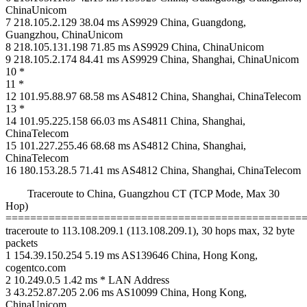
ChinaUnicom
7 218.105.2.129 38.04 ms AS9929 China, Guangdong,
Guangzhou, ChinaUnicom
8 218.105.131.198 71.85 ms AS9929 China, ChinaUnicom
9 218.105.2.174 84.41 ms AS9929 China, Shanghai, ChinaUnicom
10 *
11 *
12 101.95.88.97 68.58 ms AS4812 China, Shanghai, ChinaTelecom
13 *
14 101.95.225.158 66.03 ms AS4811 China, Shanghai,
ChinaTelecom
15 101.227.255.46 68.68 ms AS4812 China, Shanghai,
ChinaTelecom
16 180.153.28.5 71.41 ms AS4812 China, Shanghai, ChinaTelecom
Traceroute to China, Guangzhou CT (TCP Mode, Max 30
Hop)
================================================
traceroute to 113.108.209.1 (113.108.209.1), 30 hops max, 32 byte
packets
1 154.39.150.254 5.19 ms AS139646 China, Hong Kong,
cogentco.com
2 10.249.0.5 1.42 ms * LAN Address
3 43.252.87.205 2.06 ms AS10099 China, Hong Kong,
ChinaUnicom