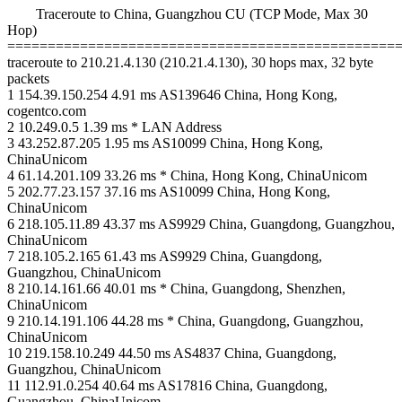
Traceroute to China, Guangzhou CU (TCP Mode, Max 30
Hop)
================================================
traceroute to 210.21.4.130 (210.21.4.130), 30 hops max, 32 byte
packets
1 154.39.150.254 4.91 ms AS139646 China, Hong Kong,
cogentco.com
2 10.249.0.5 1.39 ms * LAN Address
3 43.252.87.205 1.95 ms AS10099 China, Hong Kong,
ChinaUnicom
4 61.14.201.109 33.26 ms * China, Hong Kong, ChinaUnicom
5 202.77.23.157 37.16 ms AS10099 China, Hong Kong,
ChinaUnicom
6 218.105.11.89 43.37 ms AS9929 China, Guangdong, Guangzhou,
ChinaUnicom
7 218.105.2.165 61.43 ms AS9929 China, Guangdong,
Guangzhou, ChinaUnicom
8 210.14.161.66 40.01 ms * China, Guangdong, Shenzhen,
ChinaUnicom
9 210.14.191.106 44.28 ms * China, Guangdong, Guangzhou,
ChinaUnicom
10 219.158.10.249 44.50 ms AS4837 China, Guangdong,
Guangzhou, ChinaUnicom
11 112.91.0.254 40.64 ms AS17816 China, Guangdong,
Guangzhou, ChinaUnicom