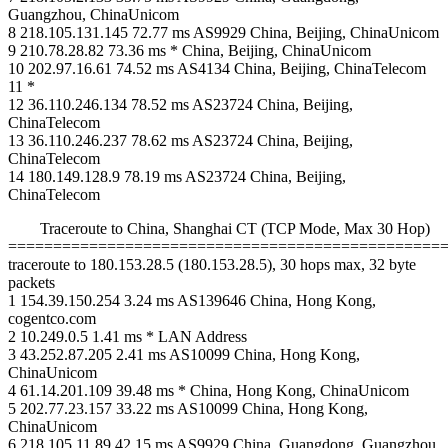
Guangzhou, ChinaUnicom
8 218.105.131.145 72.77 ms AS9929 China, Beijing, ChinaUnicom
9 210.78.28.82 73.36 ms * China, Beijing, ChinaUnicom
10 202.97.16.61 74.52 ms AS4134 China, Beijing, ChinaTelecom
11 *
12 36.110.246.134 78.52 ms AS23724 China, Beijing,
ChinaTelecom
13 36.110.246.237 78.62 ms AS23724 China, Beijing,
ChinaTelecom
14 180.149.128.9 78.19 ms AS23724 China, Beijing,
ChinaTelecom
Traceroute to China, Shanghai CT (TCP Mode, Max 30 Hop)
================================================
traceroute to 180.153.28.5 (180.153.28.5), 30 hops max, 32 byte
packets
1 154.39.150.254 3.24 ms AS139646 China, Hong Kong,
cogentco.com
2 10.249.0.5 1.41 ms * LAN Address
3 43.252.87.205 2.41 ms AS10099 China, Hong Kong,
ChinaUnicom
4 61.14.201.109 39.48 ms * China, Hong Kong, ChinaUnicom
5 202.77.23.157 33.22 ms AS10099 China, Hong Kong,
ChinaUnicom
6 218.105.11.89 42.15 ms AS9929 China, Guangdong, Guangzhou,