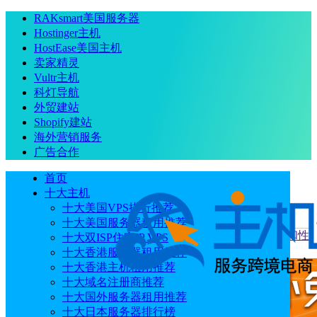
RAKsmart美国服务器
Hostinger主机
HostEase美国主机
卖家精灵
Vultr主机
科灯导航
外贸建站
Shopify建站
海外营销服务
广告合作
首页
十大主机
十大美国VPS排行推荐
十大美国服务器租用推荐
当前位置
：
首页
评测
Megalayer新加坡VPS优化线路速度和性
十大双ISP住宅IP VPS
能测评
十大香港服务器租用推荐
十大香港主机租用推荐
十大域名注册商推荐
十大国外服务器租用推荐
十大日本服务器排行榜