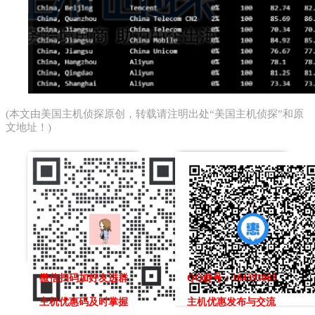
(本文由
美国主机侦探
原创，转载请注明出处“美国主机侦探”和原
文地址！)
微信扫码加好友进群
QQ群号：164393063
主机优惠码及时掌握
主机优惠发布与交流