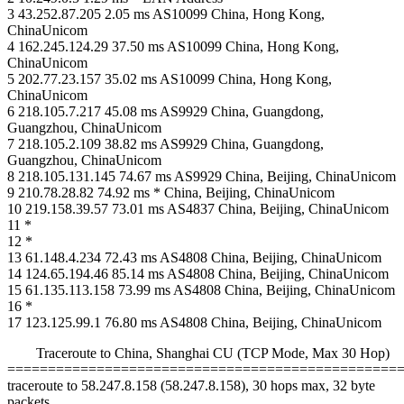
3 43.252.87.205 2.05 ms AS10099 China, Hong Kong,
ChinaUnicom
4 162.245.124.29 37.50 ms AS10099 China, Hong Kong,
ChinaUnicom
5 202.77.23.157 35.02 ms AS10099 China, Hong Kong,
ChinaUnicom
6 218.105.7.217 45.08 ms AS9929 China, Guangdong,
Guangzhou, ChinaUnicom
7 218.105.2.109 38.82 ms AS9929 China, Guangdong,
Guangzhou, ChinaUnicom
8 218.105.131.145 74.67 ms AS9929 China, Beijing, ChinaUnicom
9 210.78.28.82 74.92 ms * China, Beijing, ChinaUnicom
10 219.158.39.57 73.01 ms AS4837 China, Beijing, ChinaUnicom
11 *
12 *
13 61.148.4.234 72.43 ms AS4808 China, Beijing, ChinaUnicom
14 124.65.194.46 85.14 ms AS4808 China, Beijing, ChinaUnicom
15 61.135.113.158 73.99 ms AS4808 China, Beijing, ChinaUnicom
16 *
17 123.125.99.1 76.80 ms AS4808 China, Beijing, ChinaUnicom
Traceroute to China, Shanghai CU (TCP Mode, Max 30 Hop)
================================================
traceroute to 58.247.8.158 (58.247.8.158), 30 hops max, 32 byte
packets