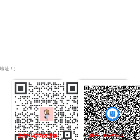
地址！)
微信扫码加好友进群
QQ群号：164393063