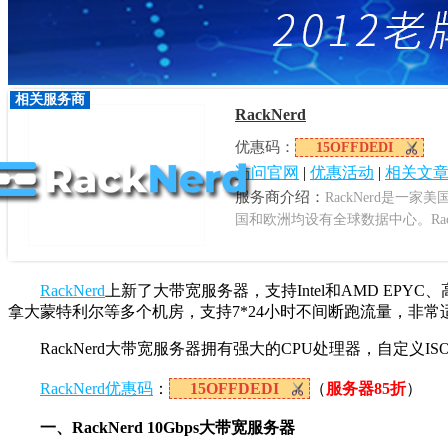
相关服务商
RackNerd
优惠码：
15OFFDEDI
访问官网
|
优惠活动
|
相关文
服务商介绍：
RackNerd是
国和欧洲均设有全球数据中心。Rack
RackNerd
上新了大带宽服务器，支持Intel和AMD EPY
拿大蒙特利尔等多个机房，支持7*24小时不间断跑流量，非
RackNerd大带宽服务器拥有强大的CPU处理器，自定义IS
RackNerd优惠码
：
15OFFDEDI
（
服务器85折
）
一、RackNerd 10Gbps大带宽服务器