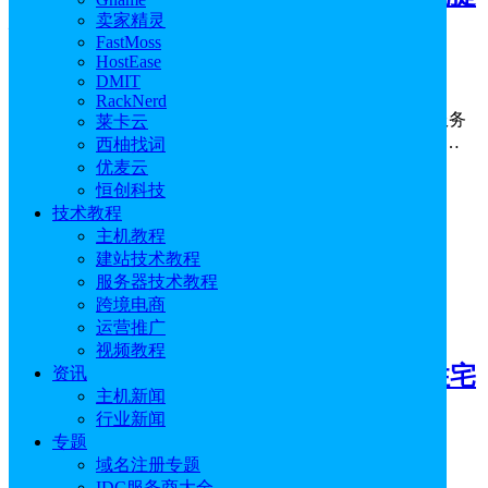
卖家精灵
供商推荐
FastMoss
HostEase
2026年07月28日
0
赞
DMIT
RackNerd
VPS即虚拟专用服务器，使用KVM等虚拟化技术将物理服务
莱卡云
器划分为隔离的环境，每个VPS都有自己分配的CPU、内…
西柚找词
优麦云
恒创科技
技术教程
主机教程
建站技术教程
服务器技术教程
跨境电商
评测
运营推广
视频教程
莱卡云法国双ISP VPS评测 巴黎原生住宅
资讯
主机新闻
IP 欧洲访问与流媒体表现实测
行业新闻
专题
2026年07月24日
0
赞
域名注册专题
IDC服务商大全