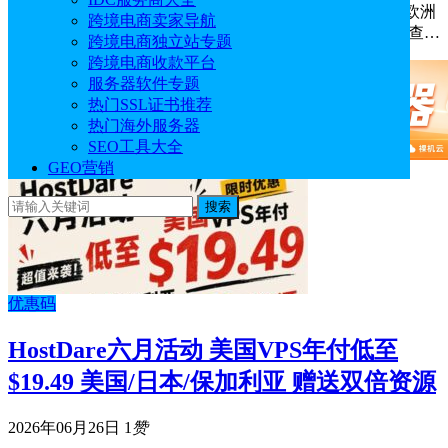
欧洲VPS的选择不少，但如果业务明确需要法国IP，普通欧洲
跨境电商卖家导航
节点并不能完全替代巴黎机房。除了服务器配置，还要检查…
跨境电商独立站专题
跨境电商收款平台
服务器软件专题
热门SSL证书推荐
热门海外服务器
SEO工具大全
GEO营销
搜索
优惠码
HostDare六月活动 美国VPS年付低至
$19.49 美国/日本/保加利亚 赠送双倍资源
2026年06月26日
1
赞