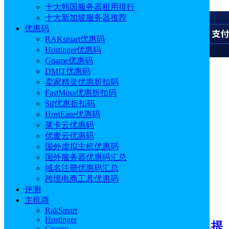
十大韩国服务器租用排行
十大新加坡服务器推荐
优惠码
RAKsmart优惠码
Hostinger优惠码
Gname优惠码
DMIT优惠码
广告
卖家精灵优惠折扣码
FastMoss优惠折扣码
标签：
欧洲VPS
Sif优惠折扣码
HostEase优惠码
莱卡云优惠码
优麦云优惠码
国外虚拟主机优惠码
国外服务器优惠码汇总
域名注册优惠码汇总
跨境电商工具优惠码
评测
主机商
主机
RakSmart
Hostinger
高性能与实惠兼具的三家欧洲VPS主机提
Gname