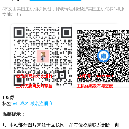
(本文由
美国主机侦探
原创，转载请注明出处“美国主机侦探”和原
文地址！)
微信扫码加好友进群
QQ群号：164393063
主机优惠码及时掌握
主机优惠发布与交流
106
赞
标签:
win域名
域名注册商
温馨提示：
1、本站部分图片来源于互联网，如有侵权请联系删除。邮