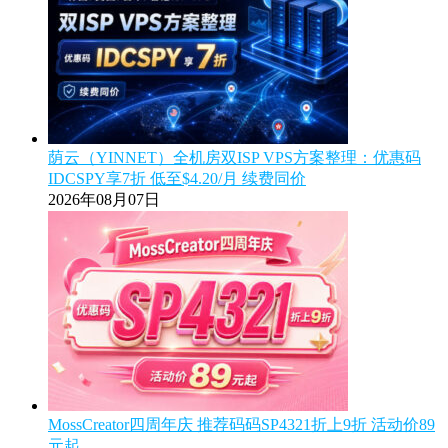
荫云（YINNET）全机房双ISP VPS方案整理：优惠码
IDCSPY享7折 低至$4.20/月 续费同价
2026年08月07日
MossCreator四周年庆 推荐码码SP4321折上9折 活动价89
元起