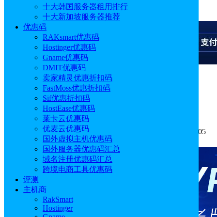
十大韩国服务器租用排行
广告
十大新加坡服务器推荐
优惠码
RAKsmart优惠码
Hostinger优惠码
Gname优惠码
DMIT优惠码
卖家精灵优惠折扣码
广告
FastMoss优惠折扣码
Sif优惠折扣码
.win域名能用不 .win域名如何注册
HostEase优惠码
莱卡云优惠码
优麦云优惠码
作者: Alisa
分类:
常见问题
发布时间: 2024.10.30 12:00:05
国外虚拟主机优惠码
更新于: 2026.05.09 15:41:15
国外服务器优惠码汇总
域名注册优惠码汇总
跨境电商工具优惠码
评测
主机商
RakSmart
Hostinger
Gname