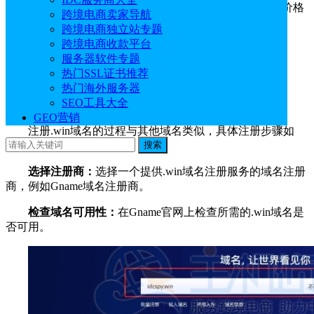
Gname
注册全新.win域名注册价格只需7.99美元/年，续费价格
跨境电商卖家导航
7.99美元/年。
跨境电商独立站专题
跨境电商收款平台
域名
注册价格
续费价格
服务器软件专题
.win
$7.99/
首年
$7.99/
年
热门SSL证书推荐
热门海外服务器
二、注册.win域名步骤
SEO工具大全
GEO营销
注册.win域名的过程与其他域名类似，具体注册步骤如
下：
搜索
选择注册商：
选择一个提供.win域名注册服务的域名注册
商，例如Gname域名注册商。
检查域名可用性：
在Gname官网上检查所需的.win域名是
否可用。