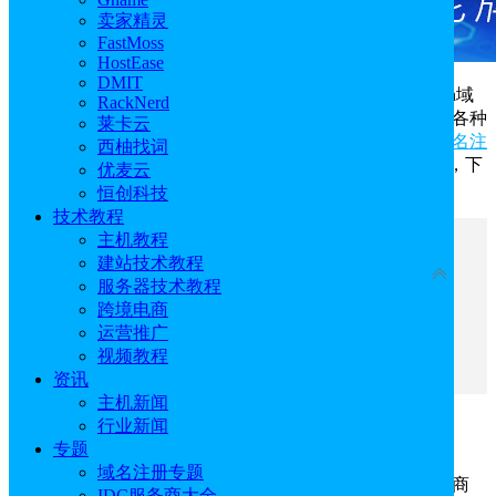
卖家精灵
FastMoss
HostEase
DMIT
.win域名是通用顶级域名，当然能用了，在英语中win域
RackNerd
名意味着胜利或成功，给人一种积极向上的感觉，适用于各种
莱卡云
类型的网站，包括商业、教育、娱乐等；目前部分
国外域名注
西柚找词
册商
提供.win域名的注册，而且注册非常简单，无需备案，下
优麦云
文会对.win域名做个详细的介绍，包括注册步骤。
恒创科技
技术教程
主机教程
文章目录
建站技术教程
收起
服务器技术教程
跨境电商
一、.win域名注册价格
运营推广
二、注册.win域名步骤
视频教程
三、.win域名的用途
资讯
主机新闻
行业新闻
一、.win域名注册价格
专题
域名注册专题
不同的域名注册商价格也会不同，知名国外域名注册商
IDC服务商大全