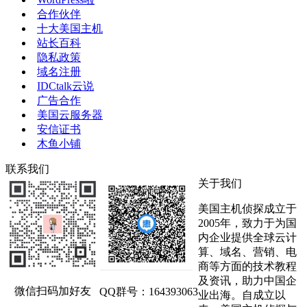
合作伙伴
十大美国主机
站长百科
隐私政策
域名注册
IDCtalk云说
广告合作
美国云服务器
安信证书
木鱼小铺
联系我们
关于我们
美国主机侦探成立于
2005年，致力于为国
内企业提供全球云计
算、域名、营销、电
商等方面的技术教程
及资讯，助力中国企
微信扫码加好友
QQ群号：164393063
业出海。自成立以