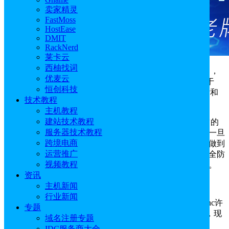
卖家精灵
FastMoss
HostEase
DMIT
RackNerd
莱卡云
西柚找词
GoodSync推出新年特别优惠！即日起至2025年1月9日，
优麦云
购买GoodSync Personal高级订阅即可享受33%折扣，适用于
恒创科技
Windows、Mac和Linux/NAS系统。优惠包括年付、三年付和
技术教程
五年付方案，且支持免费试用。快来看看吧！
主机教程
建站技术教程
GoodSync是一款功能全面的文件同步和备份工具。它的
服务器技术教程
强大之处就在于，能自动监测文件与文件夹的细微变化，一旦
跨境电商
察觉，便实时同步到目标位置，完全无需手动干预，真正做到
运营推广
省心省力。同时在数据安全方面也是下足了功夫，多种安全防
视频教程
护措施全方位防止数据泄露、被篡改以及遭遇未授权访问。
资讯
GoodSync官网地址：
https://www.goodsync.com/
主机新闻
行业新闻
1、首先，进入官网点击购买后，会弹出选择GoodSync许
专题
可证的提示，选中“GoodSync个人版”可以看到原价150元，现
域名注册专题
在是33%折扣优惠，到手价仅100元。
IDC服务商大全