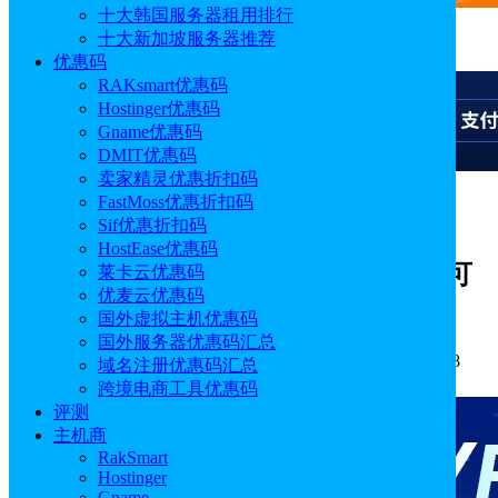
十大韩国服务器租用排行
十大新加坡服务器推荐
广告
优惠码
RAKsmart优惠码
Hostinger优惠码
Gname优惠码
DMIT优惠码
卖家精灵优惠折扣码
FastMoss优惠折扣码
广告
Sif优惠折扣码
HostEase优惠码
GoodSync新年优惠 Personal高级订阅可
莱卡云优惠码
优麦云优惠码
享33%优惠低至100元/年
国外虚拟主机优惠码
国外服务器优惠码汇总
作者: sunny
分类:
优惠码
发布时间: 2025.01.03 10:27:28
域名注册优惠码汇总
更新于: 2025.01.03 10:27:28
跨境电商工具优惠码
评测
主机商
RakSmart
Hostinger
Gname