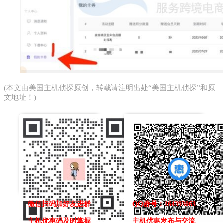
(本文由
美国主机侦探
原创，转载请注明出处“美国主机侦探”和原
文地址！)
微信扫码加好友进群
QQ群号：164393063
主机优惠码及时掌握
主机优惠发布与交流