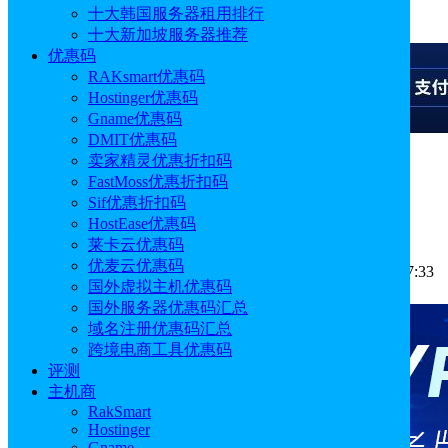
十大韩国服务器租用排行
广告
十大新加坡服务器推荐
优惠码
RAKsmart优惠码
Hostinger优惠码
Gname优惠码
DMIT优惠码
卖家精灵优惠折扣码
广告
FastMoss优惠折扣码
Sif优惠折扣码
卖家精灵送优麦云是真的吗
HostEase优惠码
莱卡云优惠码
优麦云优惠码
作者: Aimee
分类:
常见问题
发布时间: 2025.04.02 18:37:33
国外虚拟主机优惠码
更新于: 2026.01.15 13:03:55
国外服务器优惠码汇总
域名注册优惠码汇总
跨境电商工具优惠码
评测
主机商
RakSmart
Hostinger
Gname