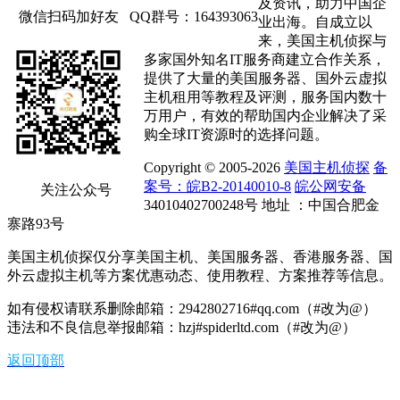
及资讯，助力中国企
微信扫码加好友
QQ群号：164393063
业出海。自成立以
来，美国主机侦探与
多家国外知名IT服务商建立合作关系，
提供了大量的美国服务器、国外云虚拟
主机租用等教程及评测，服务国内数十
万用户，有效的帮助国内企业解决了采
购全球IT资源时的选择问题。
Copyright © 2005-2026
美国主机侦探
备
案号：皖B2-20140010-8
皖公网安备
关注公众号
34010402700248号 地址 ：中国合肥金
寨路93号
美国主机侦探仅分享美国主机、美国服务器、香港服务器、国
外云虚拟主机等方案优惠动态、使用教程、方案推荐等信息。
如有侵权请联系删除邮箱：2942802716#qq.com（#改为@）
违法和不良信息举报邮箱：hzj#spiderltd.com（#改为@）
返回顶部