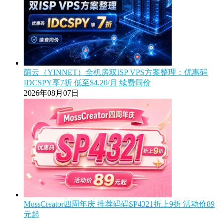
荫云（YINNET）全机房双ISP VPS方案整理：优惠码
IDCSPY享7折 低至$4.20/月 续费同价
2026年08月07日
MossCreator四周年庆 推荐码码SP4321折上9折 活动价89
元起