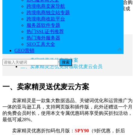
云专业版会员时长。此外只要进行优麦云和卖家精灵的联合购
跨境电商卖家导航
买还可享受立减活动，最高可减300元，帮助用户节省运营成
跨境电商独立站专题
本，高效管理亚马逊店铺。
跨境电商收款平台
服务器软件专题
推荐阅读：《
优麦云和卖家精灵区别分析
》
热门SSL证书推荐
热门海外服务器
文章目录
SEO工具大全
收起
GEO营销
一、卖家精灵送优麦云方案
搜索
二、卖家精灵怎么免费领取优麦云会员
一、卖家精灵送优麦云方案
卖家精灵是一款集大数据选品、关键词优化和运营推广为
一体的亚马逊工具，支持网页版和插件版，此外还赠送一个月
的免费会员时长，使用本文专属优惠码将享受购买折扣活动，
最低可减28%。
卖家精灵优惠折扣码包月版：
SPY90
（9折优惠，折后