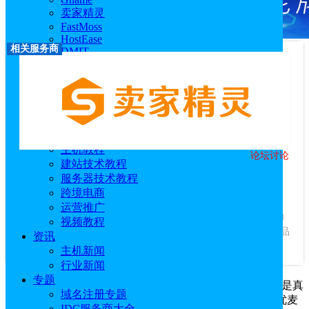
卖家精灵
FastMoss
HostEase
相关服务商
DMIT
RackNerd
莱卡云
西柚找词
优麦云
恒创科技
技术教程
主机教程
论坛讨论
卖家精灵
建站技术教程
服务器技术教程
优惠码：
SPY78
跨境电商
访问官网
|
优惠活动
|
相关文章
运营推广
服务商介绍：
卖家精灵是一款亚马逊卖家工具类SaaS软件，为
视频教程
亚马逊跨境卖家提供一站式选品、市场分析、关键词优化、竞品
资讯
调研、产品监控等功能，帮助亚马逊卖家发...
查看更多
主机新闻
行业新闻
专题
卖家精灵
送优麦云是真的吗？卖家精灵送优麦云当然是真
域名注册专题
的，只要购买卖家精灵的包年套餐，就可以领取1个月的优麦
IDC服务商大全